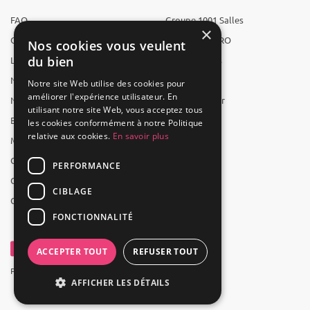
FAQ
Groupe 1001 Salles
×
Qui sommes-nous ?
1001 Salles PRO
Nos cookies vous veulent
du bien
L'équipe
1001 Traiteurs
Nous recrutons
1001 Artistes
Notre site Web utilise des cookies pour
améliorer l'expérience utilisateur. En
Nos partenaires
Reserverunbar
utilisant notre site Web, vous acceptez tous
Espace presse
MP2
les cookies conformément à notre Politique
relative aux cookies.
En savoir plus
Mentions légales
CGV
PERFORMANCE
CGU
CIBLAGE
Contact
FONCTIONNALITÉ
ACCEPTER TOUT
REFUSER TOUT
Powered by Groupe 1001Salles
AFFICHER LES DÉTAILS