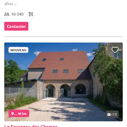
allier ...
10-340
Contacter
NOUVEAU
... 48 km
(17)
Le Fourneau des Champs