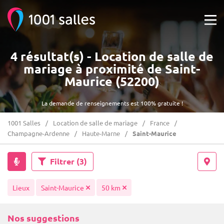
4 résultat(s) - Location de salle de
mariage à proximité de Saint-
Maurice (52200)
La demande de renseignements est 100% gratuite !
1001 Salles
Location de salle de mariage
France
Champagne-Ardenne
Haute-Marne
Saint-Maurice
Filtrer
(3)
Lieux
Saint-Maurice
50 km
Nos suggestions