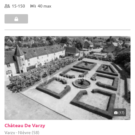
15-150
40 max
(17)
Château De Varzy
Varzy - Nièvre (58)