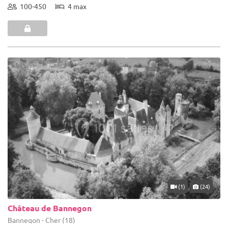
100-450
4 max
(1)
(24)
Château de Bannegon
Bannegon - Cher (18)