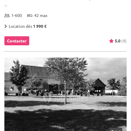
...
1-600
42 max
Location dès
1 990 €
Contacter
5.0
(4)