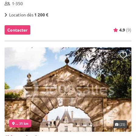
1-350
Location dès
1 200 €
Contacter
4.9
(9)
... 31 km
(25)