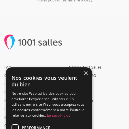
FAQ
Groupe 1001 Salles
×
Qui sommes-nous ?
1001 Salles PRO
Nos cookies vous veulent
du bien
L'équipe
1001 Traiteurs
Nous recrutons
1001 Artistes
Notre site Web utilise des cookies pour
améliorer l'expérience utilisateur. En
Nos partenaires
Reserverunbar
utilisant notre site Web, vous acceptez tous
Espace presse
MP2
les cookies conformément à notre Politique
relative aux cookies.
En savoir plus
Mentions légales
CGV
PERFORMANCE