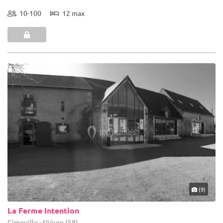
10-100
12 max
(9)
La Ferme Intention
Gimouille - Nièvre (58)