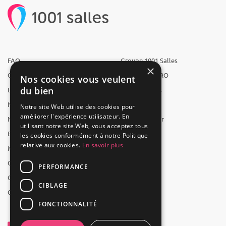
FAQ
Groupe 1001 Salles
×
Qui sommes-nous ?
1001 Salles PRO
Nos cookies vous veulent
du bien
L'équipe
1001 Traiteurs
Nous recrutons
1001 Artistes
Notre site Web utilise des cookies pour
améliorer l'expérience utilisateur. En
Nos partenaires
Reserverunbar
utilisant notre site Web, vous acceptez tous
Espace presse
MP2
les cookies conformément à notre Politique
relative aux cookies.
En savoir plus
Mentions légales
CGV
PERFORMANCE
CGU
CIBLAGE
Contact
FONCTIONNALITÉ