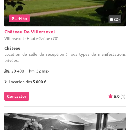
... 44 km
(23)
Château De Villersexel
Villersexel - Haute-Saône (70)
Château
Location de salle de réception : Tous types de manifestations
privées.
20-400
32 max
Location dès
5 000 €
Contacter
5.0
(1)