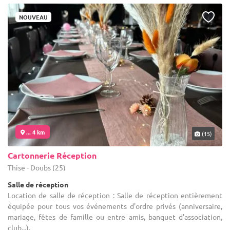
NOUVEAU
... 4 km
(15)
Cartonnerie Réception
Thise - Doubs (25)
Salle de réception
Location de salle de réception : Salle de réception entièrement
équipée pour tous vos événements d'ordre privés (anniversaire,
mariage, fêtes de famille ou entre amis, banquet d'association,
club...).