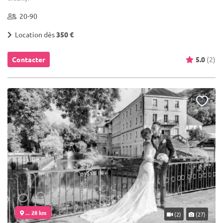
20-90
Location dès
350 €
Contacter
5.0
(2)
... 28 km
(2)
(27)