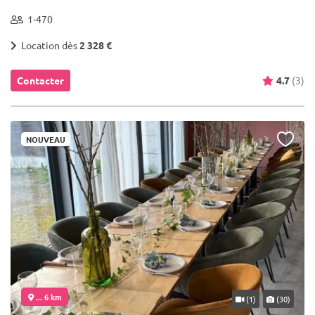
1-470
Location dès
2 328 €
Contacter
4.7
(3)
NOUVEAU
... 6 km
(1)
(30)