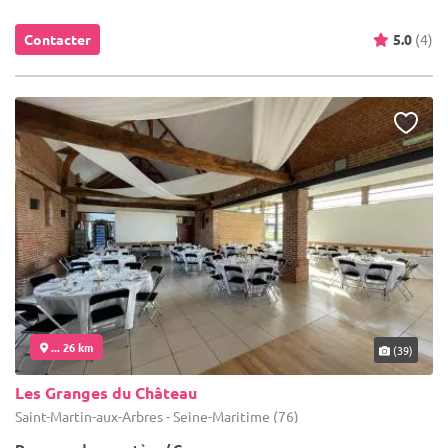
Contacter
5.0
(4)
... 26 km
(39)
Les Granges du Château
Saint-Martin-aux-Arbres - Seine-Maritime (76)