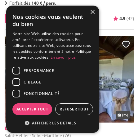
Forfait dès
140 € / pers.
×
Nos cookies vous veulent
Contacter
4.9
(42)
du bien
Notre site Web utilise des cookies pour
améliorer l'expérience utilisateur. En
utilisant notre site Web, vous acceptez tous
les cookies conformément à notre Politique
relative aux cookies.
En savoir plus
PERFORMANCE
CIBLAGE
FONCTIONNALITÉ
ACCEPTER TOUT
REFUSER TOUT
... 29 km
(25)
AFFICHER LES DÉTAILS
Le Clos Belle Vue
Saint-Hellier - Seine-Maritime (76)