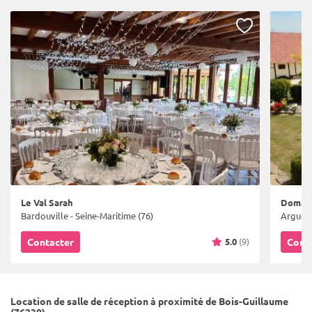
Le Val Sarah
Domain
Bardouville - Seine-Maritime (76)
Argueil
5.0
(9)
Contacter
Cont
Location de salle de réception à proximité de Bois-Guillaume