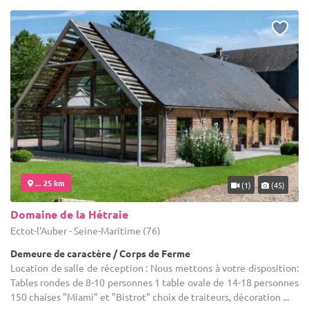
... 25 km
(1)
(45)
Domaine de la Hétraie
Ectot-l'Auber - Seine-Maritime (76)
Demeure de caractère / Corps de Ferme
Location de salle de réception : Nous mettons à votre disposition:
Tables rondes de 8-10 personnes 1 table ovale de 14-18 personnes
150 chaises "Miami" et "Bistrot" choix de traiteurs, décoration ...