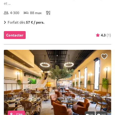
et ...
4-300
88 max
Forfait dès
57 € / pers.
Contacter
4.3
(1)
... 2 km
(3)
(15)