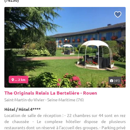
(76230)
... 2 km
(41)
The Originals Relais La Bertelière - Rouen
Saint-Martin-du-Vivier - Seine-Maritime (76)
Hôtel / Hôtel 4****
Location de salle de réception : - 22 chambres sur 44 sont en rez
de chaussée - Le complexe hôtelier dispose de plusieurs
restaurants dont un réservé à l’accueil des groupes. - Parking privé