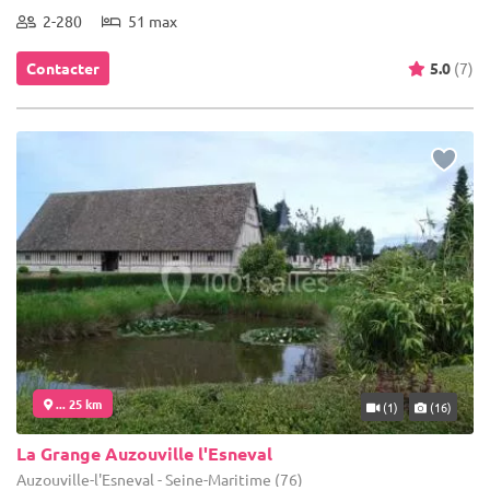
2-280
51 max
Contacter
5.0
(7)
... 25 km
(1)
(16)
La Grange Auzouville l'Esneval
Auzouville-l'Esneval - Seine-Maritime (76)