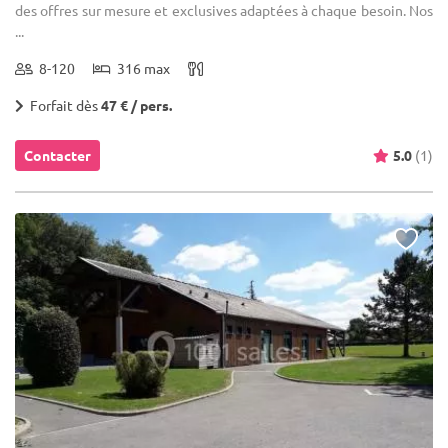
des offres sur mesure et exclusives adaptées à chaque besoin. Nos
...
8-120
316 max
Forfait dès
47 € / pers.
Contacter
5.0
(1)