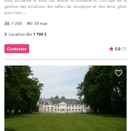
vous accueille et vous fait visiter le domaine et s'occupe de la
gestion des locations des salles de réception et des deux gîtes
pour tous ...
1-200
30 max
Location dès
1 700 €
Contacter
5.0
(7)