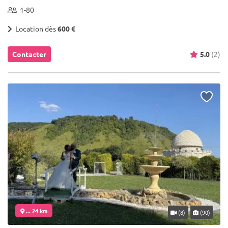
1-80
Location dès
600 €
Contacter
5.0
(2)
... 24 km
(8)
(90)