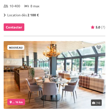
10-400
8 max
Location dès
2 100 €
Contacter
5.0
(7)
NOUVEAU
... 16 km
(14)