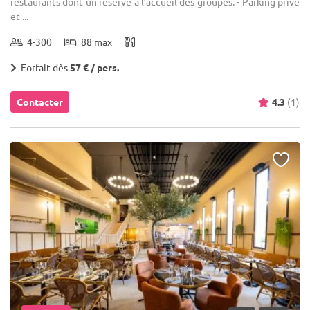
restaurants dont un réservé à l’accueil des groupes. - Parking privé
et ...
4-300
88 max
Forfait dès
57 € / pers.
Contacter
4.3
(1)