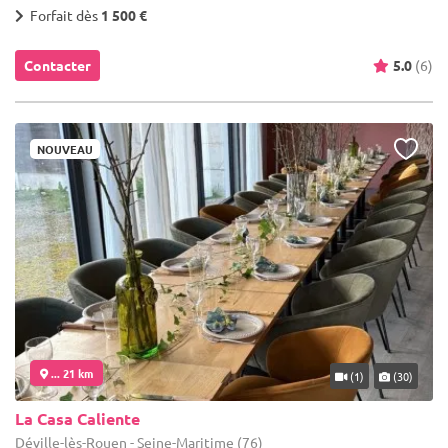
Forfait dès
1 500 €
Contacter
5.0
(6)
NOUVEAU
... 21 km
(1)
(30)
La Casa Caliente
Déville-lès-Rouen - Seine-Maritime (76)