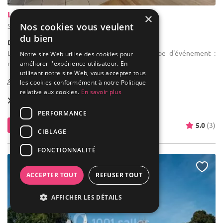
Les Granges du Château
×
Nos cookies vous veulent
Saint-Martin-aux-Arbres - Seine-Maritime (76)
du bien
Demeure de caractère / Grange
Location de salle de réception : Pour tout type d'événement :
Notre site Web utilise des cookies pour
mariage, baptême, communion...
améliorer l'expérience utilisateur. En
utilisant notre site Web, vous acceptez tous
1-200
les cookies conformément à notre Politique
relative aux cookies.
En savoir plus
Location dès
1 400 €
PERFORMANCE
Contacter
5.0
(3)
CIBLAGE
FONCTIONNALITÉ
ACCEPTER TOUT
REFUSER TOUT
AFFICHER LES DÉTAILS