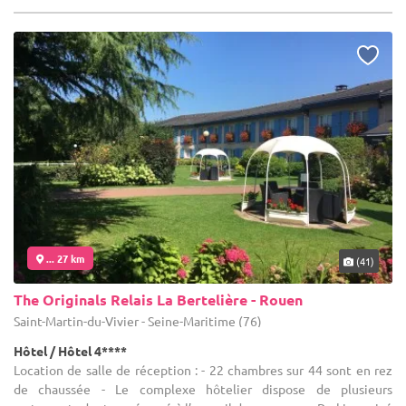
... 27 km
(41)
The Originals Relais La Bertelière - Rouen
Saint-Martin-du-Vivier - Seine-Maritime (76)
Hôtel / Hôtel 4****
Location de salle de réception : - 22 chambres sur 44 sont en rez
de chaussée - Le complexe hôtelier dispose de plusieurs