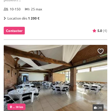
10-150
25 max
Location dès
1 200 €
Contacter
5.0
(4)
... 38 km
(39)