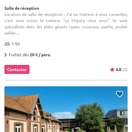
Salle de réception
Location de salle de réception : J'ai un traiteur à vous conseiller,
c'est mon voisin le traiteur "ca Miijote chez vous". Ils sont
spécialisés dans les plats géants types couscous, paella, poulet
vallée ...
1-50
Forfait dès
20 € / pers.
Contacter
4.8
(2)