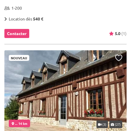
1-200
Location dès
540 €
Contacter
5.0
(1)
NOUVEAU
... 14 km
(3)
(27)