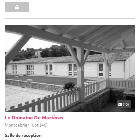
(15)
Le Domaine De Mazières
Montcabrier - Lot (46)
Salle de réception