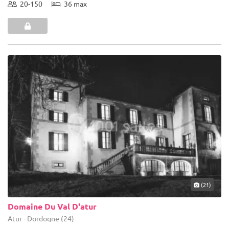
20-150
36 max
(21)
Domaine Du Val D'atur
Atur - Dordogne (24)