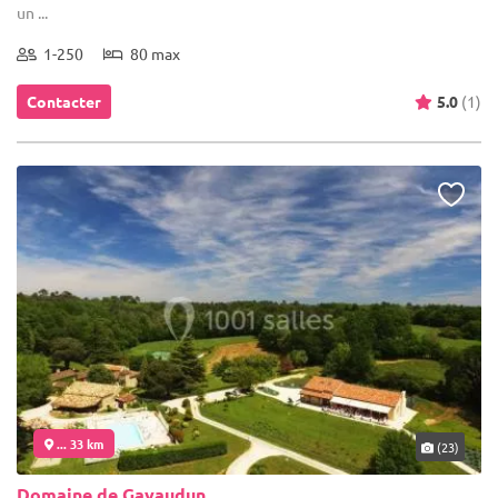
un ...
1-250
80 max
Contacter
5.0
(1)
... 33 km
(23)
Domaine de Gavaudun