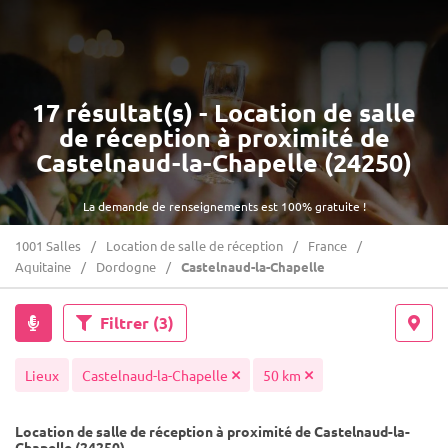
17 résultat(s) - Location de salle
de réception à proximité de
Castelnaud-la-Chapelle (24250)
La demande de renseignements est 100% gratuite !
1001 Salles
Location de salle de réception
France
Aquitaine
Dordogne
Castelnaud-la-Chapelle
Filtrer
(3)
Lieux
Castelnaud-la-Chapelle
50 km
Location de salle de réception à proximité de Castelnaud-la-
Chapelle (24250)