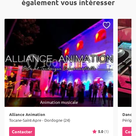
également vous intéresser
Animation musicale
Alliance Animation
Dance 
Tocane-Saint-Apre - Dordogne (24)
Périgue
5.0
(1)
Contacter
Cont