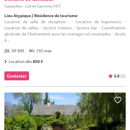
Gavaudun - Lot-et-Garonne (47)
Lieu Atypique / Résidence de tourisme
Location de salle de réception : - Location de logements. -
Location de salles. - Service traiteur. - Service bar. - Coordination
générale de l’événement pour les mariages et cousinades. - Accès
à ...
30-300
192 max
Location dès
850 €
Contacter
5.0
(2)