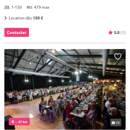
1-150
479 max
Location dès
150 €
Contacter
5.0
(1)
... 43 km
(9)