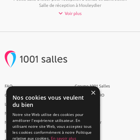
Salle de réception à Mouleydier
Voir plus
FAQ
Groupe 1001 Salles
×
Qui sommes-nous ?
1001 Salles PRO
Nos cookies vous veulent
du bien
L'équipe
1001 Traiteurs
Nous recrutons
1001 Artistes
Notre site Web utilise des cookies pour
améliorer l'expérience utilisateur. En
Nos partenaires
Reserverunbar
utilisant notre site Web, vous acceptez tous
Espace presse
MP2
les cookies conformément à notre Politique
relative aux cookies.
En savoir plus