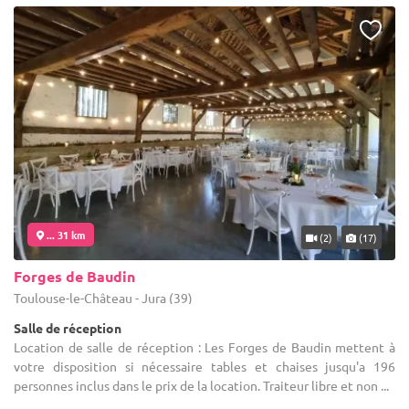
... 31 km
(2)
(17)
Forges de Baudin
Toulouse-le-Château - Jura (39)
Salle de réception
Location de salle de réception : Les Forges de Baudin mettent à
votre disposition si nécessaire tables et chaises jusqu'a 196
personnes inclus dans le prix de la location. Traiteur libre et non ...