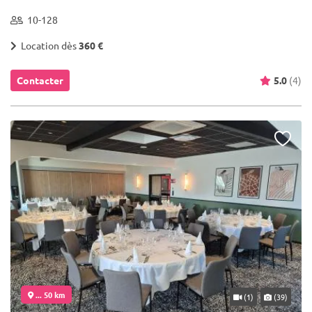
10-128
Location dès
360 €
Contacter
5.0
(4)
... 50 km
(1)
(39)