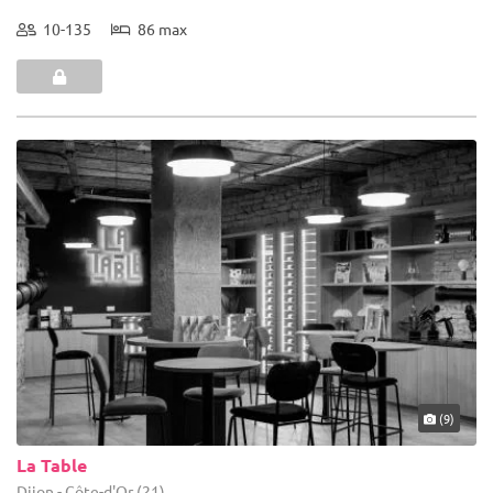
10-135
86 max
(9)
La Table
Dijon - Côte-d'Or (21)