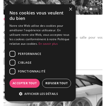
×
(24)
Nos cookies vous veulent
du bien
Château De Marsannay
Marsannay-la-Côte - Côte-d'Or (21)
Notre site Web utilise des cookies pour
améliorer l'expérience utilisateur. En
Château
utilisant notre site Web, vous acceptez tous
Location de salle de réception : Location de salle pour vos
les cookies conformément à notre Politique
réceptions privés.
relative aux cookies.
En savoir plus
60-400
PERFORMANCE
CIBLAGE
FONCTIONNALITÉ
ACCEPTER TOUT
REFUSER TOUT
AFFICHER LES DÉTAILS