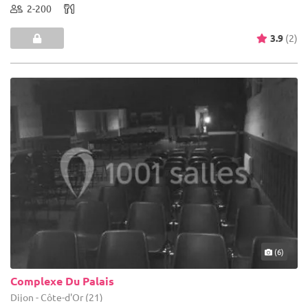
2-200
3.9
(2)
(6)
Complexe Du Palais
Dijon - Côte-d'Or (21)