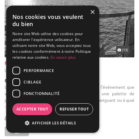
×
Nos cookies vous veulent
du bien
Notre site Web utilise des cookies pour
améliorer l'expérience utilisateur. En
utilisant notre site Web, vous acceptez tous
(13)
les cookies conformément à notre Politique
relative aux cookies.
En savoir plus
Presqu'île Croisière
Langon - Gironde (33)
PERFORMANCE
Bateau / Naviguant
CIBLAGE
Location de salle de réception : Quel que soit l'événement que
vous souhaitez organiser, nous vous offrons une palette de
FONCTIONNALITÉ
prestation en fonction de vos envies : - Bateau naviguant ou à quai
- Choix de ...
ACCEPTER TOUT
REFUSER TOUT
1-100
AFFICHER LES DÉTAILS