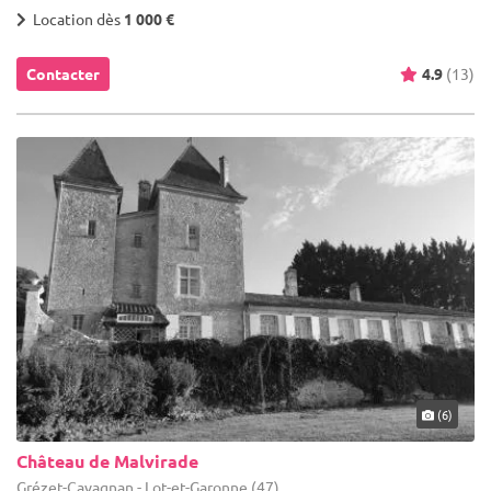
Location dès
1 000 €
Contacter
4.9
(13)
(6)
Château de Malvirade
Grézet-Cavagnan - Lot-et-Garonne (47)