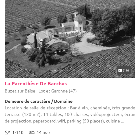
(16)
La Parenthèse De Bacchus
Buzet-sur-Baïse - Lot-et-Garonne (47)
Demeure de caractère / Domaine
Location de salle de réception : Bar à vin, cheminée, très grande
terrasse (120 m2), 14 tables, 100 chaises, vidéoprojecteur, écran
de projection, paperboard, wifi, parking (50 places), cuisine ...
1-110
14 max