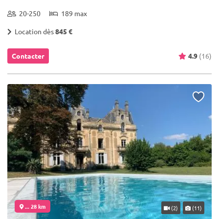
20-250
189 max
Location dès
845 €
Contacter
4.9
(16)
... 28 km
(2)
(11)