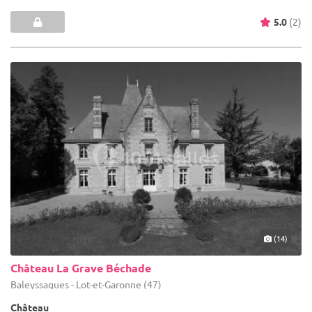
5.0
(2)
(14)
Château La Grave Béchade
Baleyssagues - Lot-et-Garonne (47)
Château