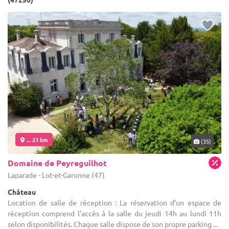
... 23 km
(35)
Domaine de Peyreguilhot
Laparade - Lot-et-Garonne (47)
Château
Location de salle de réception : La réservation d’un espace de
réception comprend l’accès à la salle du jeudi 14h au lundi 11h
selon disponibilités. Chaque salle dispose de son propre parking ...