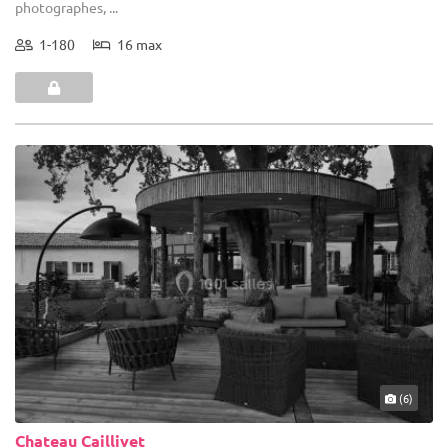
photographes, ...
1-180
16 max
(6)
Chateau Caillivet