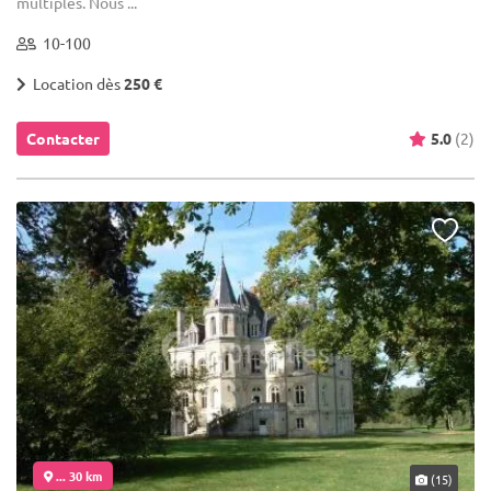
multiples. Nous ...
10-100
Location dès
250 €
Contacter
5.0
(2)
... 30 km
(15)