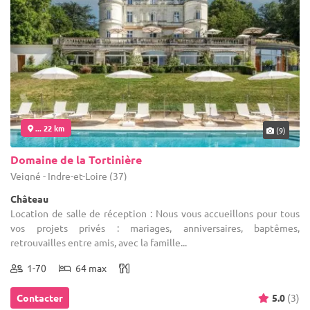
... 22 km
(9)
Domaine de la Tortinière
Veigné - Indre-et-Loire (37)
Château
Location de salle de réception : Nous vous accueillons pour tous
vos projets privés : mariages, anniversaires, baptêmes,
retrouvailles entre amis, avec la famille...
1-70
64 max
Contacter
5.0
(3)