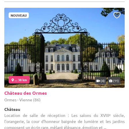
NOUVEAU
... 38 km
(4)
(11)
Château des Ormes
Ormes - Vienne (86)
Château
Location de salle de réception : Les salons du XVIIIᵉ siècle,
l’orangerie, la cour d’honneur baignée de lumière et les jardins
composent un écrin rare, mêlant élégance, émotion et ...