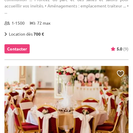
accueillir vos invités. • Aménagements : emplacement traiteur ... •
...
1-1500
72 max
Location dès
700 €
Contacter
5.0
(9)