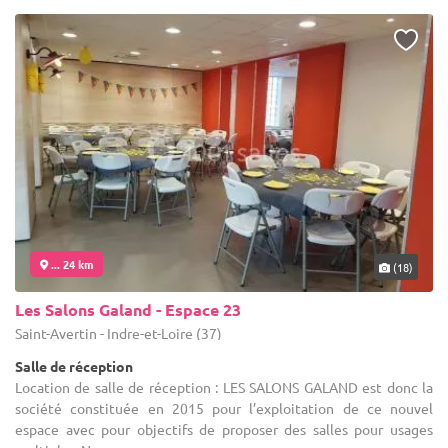
... 24 km
(18)
Les Salons Galand - Espace 23
Saint-Avertin - Indre-et-Loire (37)
Salle de réception
Location de salle de réception : LES SALONS GALAND est donc la
société constituée en 2015 pour l’exploitation de ce nouvel
espace avec pour objectifs de proposer des salles pour usages