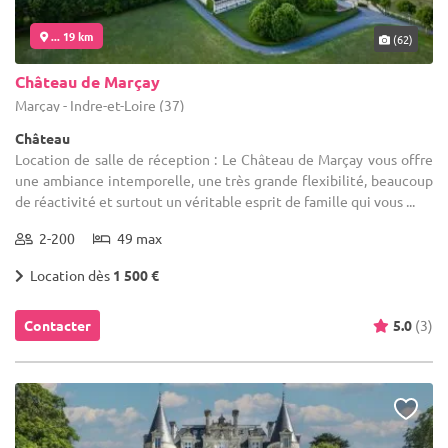
... 19 km
(62)
Château de Marçay
Marçay - Indre-et-Loire (37)
Château
Location de salle de réception : Le Château de Marçay vous offre
une ambiance intemporelle, une très grande flexibilité, beaucoup
de réactivité et surtout un véritable esprit de famille qui vous ...
2-200
49 max
Location dès
1 500 €
Contacter
5.0
(3)