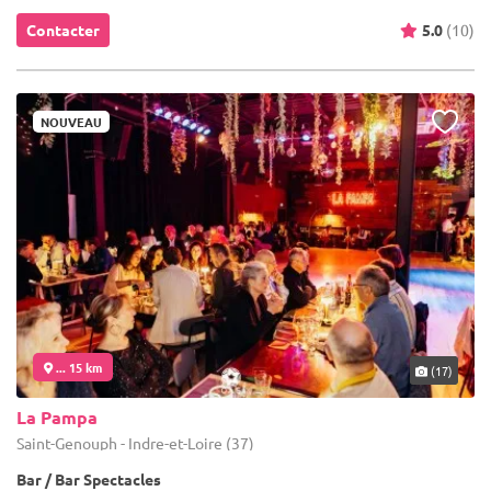
Contacter
5.0
(10)
NOUVEAU
... 15 km
(17)
La Pampa
Saint-Genouph - Indre-et-Loire (37)
Bar / Bar Spectacles