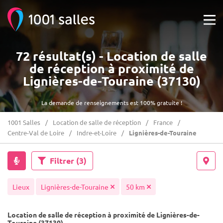
72 résultat(s) - Location de salle
de réception à proximité de
Lignières-de-Touraine (37130)
La demande de renseignements est 100% gratuite !
1001 Salles
Location de salle de réception
France
Centre-Val de Loire
Indre-et-Loire
Lignières-de-Touraine
Filtrer
(3)
Lieux
Lignières-de-Touraine
50 km
Location de salle de réception à proximité de Lignières-de-
Touraine (37130)