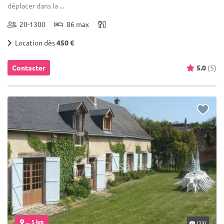
déplacer dans la ...
20-1300
86 max
Location dès
450 €
Contacter
5.0
(5)
... 5 km
(23)