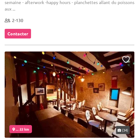
semaine - afterwork -happy hours - planchettes allant du poissons
aux ...
2-130
Contacter
... 22 km
(34)