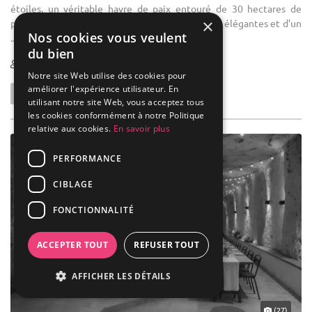
étoiles, un véritable havre de paix entouré de 30 hectares de
×
parcs, jardins et forêts. Profitez de 37 chambres élégantes et d’un
Nos cookies vous veulent
...
du bien
1-100
Notre site Web utilise des cookies pour
améliorer l'expérience utilisateur. En
utilisant notre site Web, vous acceptez tous
les cookies conformément à notre Politique
relative aux cookies.
En savoir plus
PERFORMANCE
CIBLAGE
FONCTIONNALITÉ
ACCEPTER TOUT
REFUSER TOUT
AFFICHER LES DÉTAILS
(27)