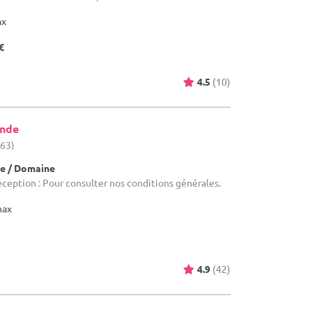
ax
€
4.5
(10)
onde
(63)
e / Domaine
éception : Pour consulter nos conditions générales.
max
4.9
(42)