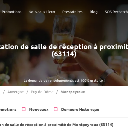
Promotions
Nouveaux Lieux
Prestataires
Blog
SOS Recherch
ocation de salle de réception à proxi
(63114)
La demande de renseignements est 100% gratuite !
e
Auvergne
Puy-de-Dôme
Montpeyroux
omotions
Nouveaux
Demeure Historique
on de salle de réception à proximité de Montpeyroux (63114)