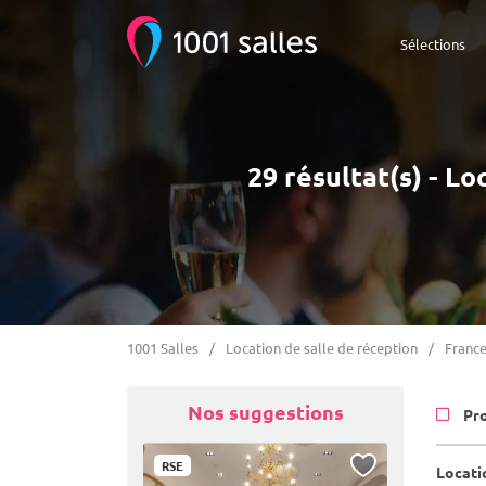
Sélections
29 résultat(s) - L
1001 Salles
Location de salle de réception
Franc
Nos suggestions
Pr
RSE
Locati