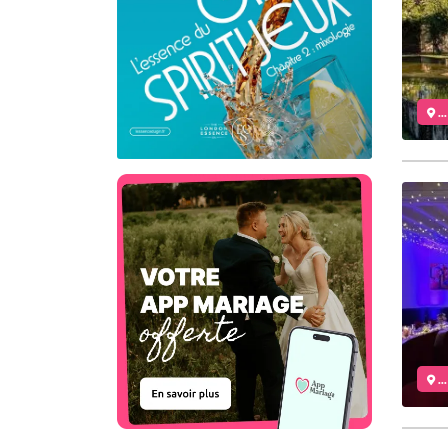
..
..