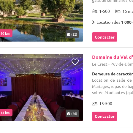
gala, de séminaires, 
1-500
15 m
Location dès
1 000 
. 10 km
(22)
Contacter
Domaine du Val d
Le Crest - Puy-de-Dôm
Demeure de caractèr
Location de salle de
Mariages, repas de ba
soirée étudiantes (gala
15-500
. 14 km
(26)
Contacter