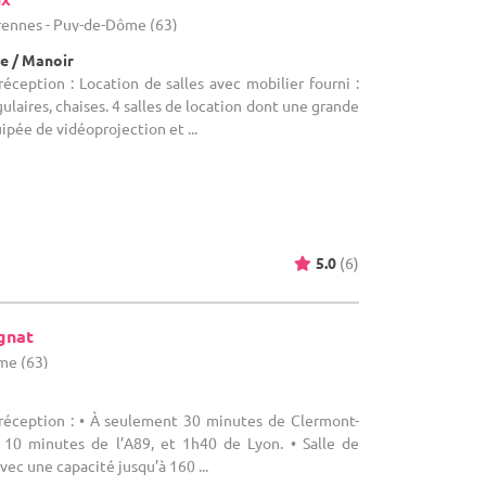
rennes - Puy-de-Dôme (63)
e / Manoir
réception : Location de salles avec mobilier fourni :
ulaires, chaises. 4 salles de location dont une grande
ipée de vidéoprojection et ...
5.0
(6)
gnat
me (63)
 réception : • À seulement 30 minutes de Clermont-
 10 minutes de l’A89, et 1h40 de Lyon. • Salle de
ec une capacité jusqu’à 160 ...