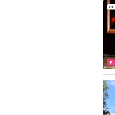
RSE
..