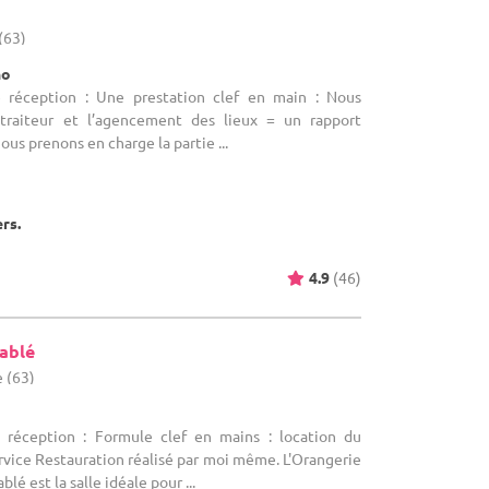
(63)
no
e réception : Une prestation clef en main : Nous
 traiteur et l’agencement des lieux = un rapport
Nous prenons en charge la partie ...
ers.
4.9
(46)
ablé
 (63)
e réception : Formule clef en mains : location du
rvice Restauration réalisé par moi même. L'Orangerie
é est la salle idéale pour ...