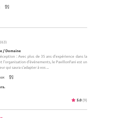
x
 (63)
e / Domaine
réception : Avec plus de 35 ans d'expérience dans la
t l'organisation d'événements, le PavillonFani est un
eur qui saura s'adapter à vos ...
max
ers.
5.0
(9)
ux