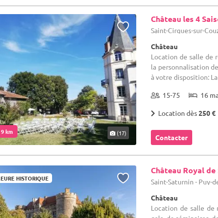
Château les 4 Sai
Saint-Cirgues-sur-Cou
Château
Location de salle de
la personnalisation d
à votre disposition: La
15-75
16 m
Location dès
250 €
. 9 km
(17)
Contacter
Château Royal de 
EURE HISTORIQUE
Saint-Saturnin - Puy-
Château
Location de salle de 