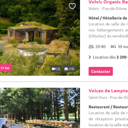
Volvic Organic Re
Volvic - Puy-de-Dôme 
Hôtel / Hôtellerie de 
Location de salle de 
nos hébergements ave
(L'Atelier) du vendred
20-80
30 m
Location dès
3 200 
. 31 km
(2)
(19)
Contacter
Volcan de Lempt
Saint-Ours - Puy-de-D
Restaurant / Restau
Location de salle de r
de réception privat
location de la salle e