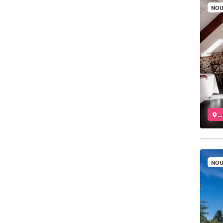
NOU
..
NOU