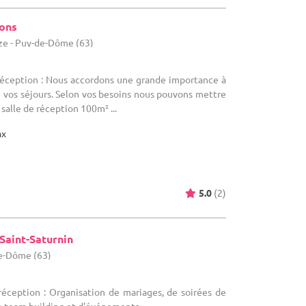
sons
ze - Puy-de-Dôme (63)
 réception : Nous accordons une grande importance à
e vos séjours. Selon vos besoins nous pouvons mettre
 salle de réception 100m² ...
ax
5.0
(2)
Saint-Saturnin
de-Dôme (63)
réception : Organisation de mariages, de soirées de