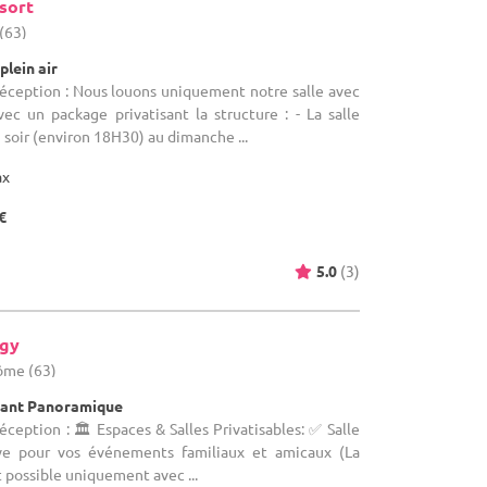
sort
(63)
plein air
réception : Nous louons uniquement notre salle avec
c un package privatisant la structure : - La salle
i soir (environ 18H30) au dimanche ...
ax
€
5.0
(3)
egy
ôme (63)
rant Panoramique
éception : 🏛️ Espaces & Salles Privatisables: ✅ Salle
ive pour vos événements familiaux et amicaux (La
st possible uniquement avec ...