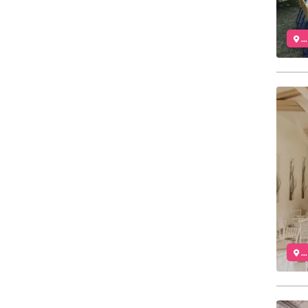
..
..