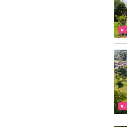
..
..