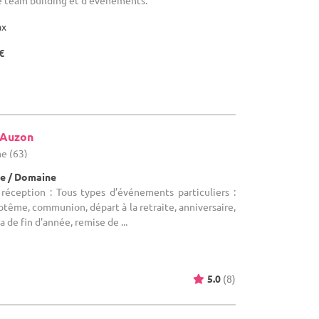
de team building et d'événements.
ax
€
'Auzon
e (63)
e / Domaine
 réception : Tous types d’événements particuliers :
ptême, communion, départ à la retraite, anniversaire,
 de fin d'année, remise de ...
5.0
(8)