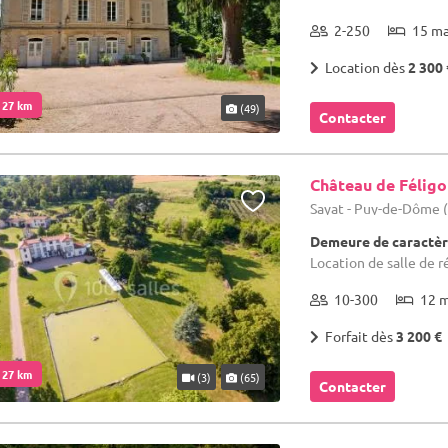
2-250
15 m
Location dès
2 300 
. 27 km
(49)
Contacter
Château de Félig
Sayat - Puy-de-Dôme 
Demeure de caractèr
Location de salle de r
10-300
12 
Forfait dès
3 200 €
. 27 km
(3)
(65)
Contacter