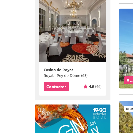
Casino de Royat
Royat - Puy-de-Dôme (63)
..
4.9
(46)
Contacter
DEM