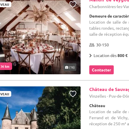
VEAU
Charbonnières-les-Va
Demeure de caractèr
Location de salle de 
tables rondes, rectang
salle de réception équ
30-150
Location dès
800 €
. 36 km
(16)
Contacter
Château de Sauva
VEAU
Vinzelles - Puy-de-Dô
Château
Location de salle de
Ferrand et de Vichy,
réception de 250 m² av