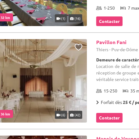
1-250
7 ma
. 32 km
(1)
(16)
Contacter
Pavillon Fani
Thiers - Puy-de-Dôme
Demeure de caractèr
Location de salle de 
réception de groupe e
véritable service trait
15-250
35 
Forfait dès
25 € / p
. 36 km
(6)
(42)
Contacter
Manoir de Veygo