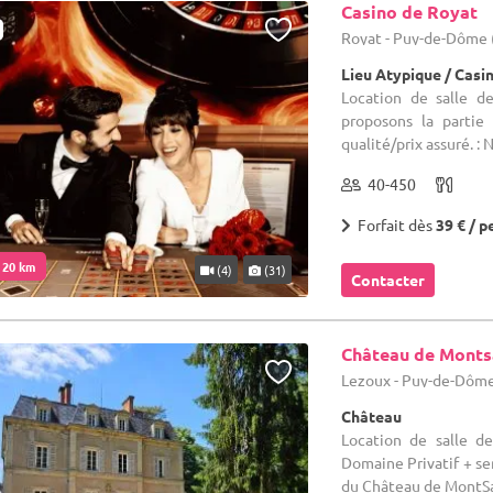
Casino de Royat
Royat - Puy-de-Dôme 
Lieu Atypique / Casi
Location de salle d
proposons la partie
qualité/prix assuré. : 
40-450
Forfait dès
39 € / p
. 20 km
(4)
(31)
Contacter
Château de Monts
Lezoux - Puy-de-Dôme
Château
Location de salle d
Domaine Privatif + se
du Château de MontSabl