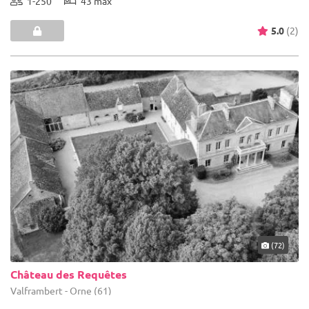
1-250
43 max
5.0
(2)
(72)
Château des Requêtes
Valframbert - Orne (61)