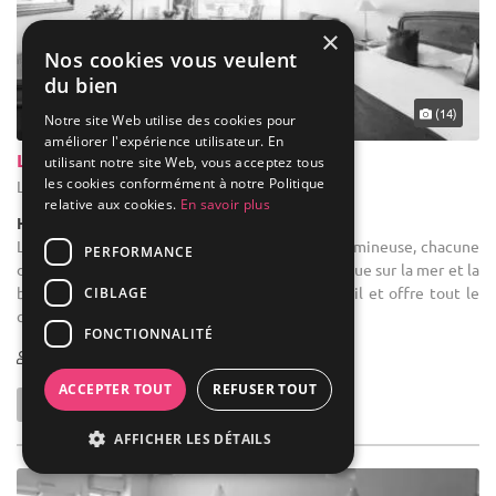
×
Nos cookies vous veulent
du bien
(14)
Notre site Web utilise des cookies pour
améliorer l'expérience utilisateur. En
Le Relais Saint Michel
utilisant notre site Web, vous acceptez tous
les cookies conformément à notre Politique
Le Mont-Saint-Michel - Manche (50)
relative aux cookies.
En savoir plus
Hôtel / Hôtel 4****
Location de salle de réception : Spacieuse et lumineuse, chacune
PERFORMANCE
des 32 chambres et 7 suites avec vue panoramique sur la mer et la
baie du Mont Saint Michel cultive l'art du détail et offre tout le
CIBLAGE
confort ...
FONCTIONNALITÉ
10-130
84 max
ACCEPTER TOUT
REFUSER TOUT
AFFICHER LES DÉTAILS