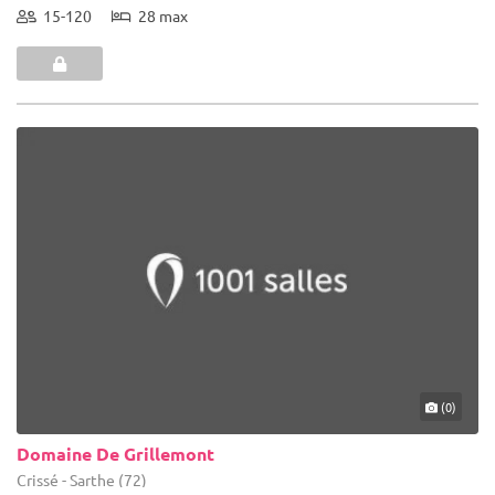
15-120
28 max
(0)
Domaine De Grillemont
Crissé - Sarthe (72)