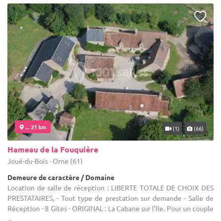
... 21 km
(1)
(66)
Hameau de la Fouquière
Joué-du-Bois - Orne (61)
Demeure de caractère / Domaine
Location de salle de réception : LIBERTE TOTALE DE CHOIX DES
PRESTATAIRES, - Tout type de prestation sur demande - Salle de
Réception - 8 Gîtes - ORIGINAL : La Cabane sur l'Ile. Pour un couple
...