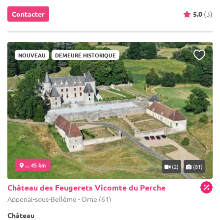
Contacter
5.0
(3)
NOUVEAU
DEMEURE HISTORIQUE
... 45 km
(2)
(81)
Château des Feugerets Vicomte du Perche
Appenai-sous-Bellême - Orne (61)
Château