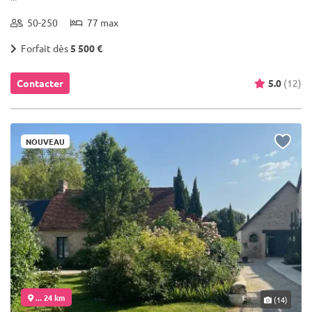
50-250
77 max
Forfait dès
5 500 €
Contacter
5.0
(12)
NOUVEAU
... 24 km
(14)