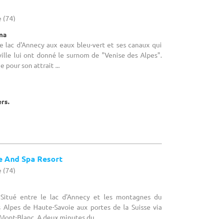
 (74)
éma
Le lac d'Annecy aux eaux bleu-vert et ses canaux qui
 ville lui ont donné le surnom de "Venise des Alpes".
pour son attrait ...
ers.
e And Spa Resort
 (74)
: Situé entre le lac d'Annecy et les montagnes du
Alpes de Haute-Savoie aux portes de la Suisse via
Mont-Blanc. A deux minutes du ...