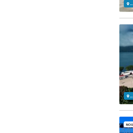
..
..
NOU