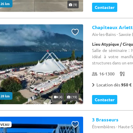
. 26 km
(9)
Contacter
Chapiteaux Arlette
Aix-les-Bains - Savoie 
Lieu Atypique / Cirq
Salle de séminaire :
idéal à votre manif
structures dans un en
16-1300
Location dès
950 €
. 28 km
(4)
(19)
Contacter
3 Brasseurs
VEAU
Étrembières - Haute-S