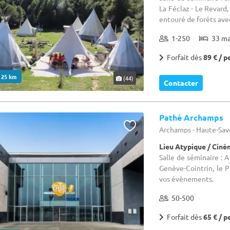
La Féclaz - Le Revard,
entouré de forêts avec
1-250
33 m
Forfait dès
89 € / p
. 25 km
(44)
Contacter
Pathé Archamps
Archamps - Haute-Sav
Lieu Atypique / Cin
Salle de séminaire : 
Genève-Cointrin, le 
vos évènements.
50-500
Forfait dès
65 € / p