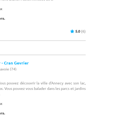
ax
ers.
5.0
(6)
- Cran Gevrier
Savoie (74)
Vous pouvez découvrir la ville d'Annecy avec son lac,
x. Vous pouvez vous balader dans les parcs et jardins
.
ax
ers.