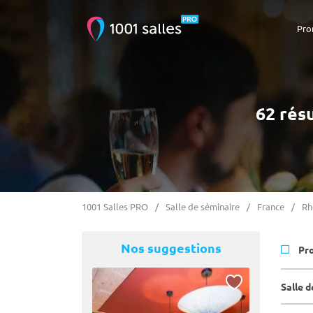
Pro
62 rés
1001 Salles PRO
Salle de séminaire
France
Rh
Nos suggestions
Pr
Salle 