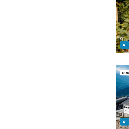
..
NOU
..