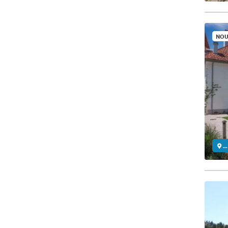
NOU
..