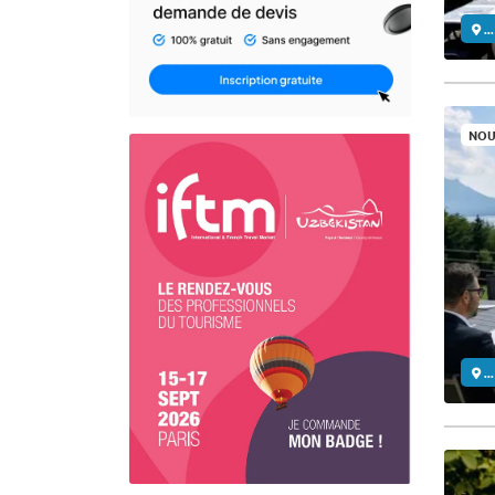
..
NOU
..