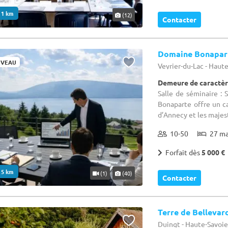
. 1 km
(12)
Contacter
Domaine Bonapar
VEAU
Veyrier-du-Lac - Haut
Demeure de caractèr
Salle de séminaire : 
Bonaparte offre un c
d’Annecy et les majes
10-50
27 m
Forfait dès
5 000 €
. 5 km
(1)
(40)
Contacter
Terre de Bellevar
Duingt - Haute-Savoie