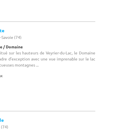
te
e-Savoie (74)
e / Domaine
Situé sur les hauteurs de Veyrier-du-Lac, le Domaine
adre d’exception avec une vue imprenable sur le lac
tueuses montagnes ...
ax
de
 (74)