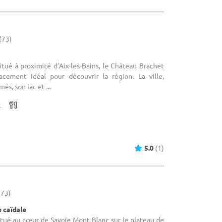
 (73)
Situé à proximité d’Aix-les-Bains, le Château Brachet
acement idéal pour découvrir la région. La ville,
es, son lac et ...
x
5.0
(1)
(73)
e caïdale
Situé au cœur de Savoie Mont Blanc sur le plateau de