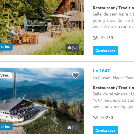
Restaurant / Traditi
Salle de séminaire :
pour y travailler en 
vous offrira un cadre c
10-130
. 10 km
(52)
Contacter
Le 1647
VEAU
La Clusaz - Haute-Savo
Restaurant / Traditi
Salle de séminaire : 
1647 mètres d’altitud
avec une vue dégagée s
15-250
. 22 km
(12)
Contacter