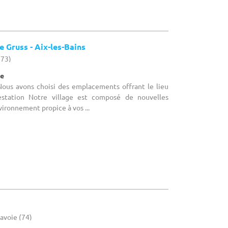
 Gruss - Aix-les-Bains
(73)
ue
 Nous avons choisi des emplacements offrant le lieu
estation Notre village est composé de nouvelles
vironnement propice à vos ...
avoie (74)