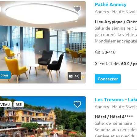
Pathé Annecy
Annecy - Haute-Savoie
Lieu Atypique / Cin
Salle de séminaire : 
parcourent la vieille
Mondialement réputée 
50-410
Forfait dès
60 € / p
. 0 km
(14)
Contacter
Les Tresoms - Lak
VEAU
RSE
Annecy - Haute-Savoie
Hôtel / Hôtel 4****
Salle de séminaire 
Semnoz au coeur des 
Genève et au pied du 