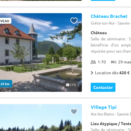
Château Brachet
VEAU
Grésy-sur-Aix - Savoie
Château
Salle de séminaire : 
bénéficie d’un empl
réputée pour ses therm
1-70
29 ma
Location dès
420 €
. 24 km
(11)
Contacter
Village Tipi
Aix-les-Bains - Savoie 
Lieu Atypique / Tent
Salle de séminaire : 