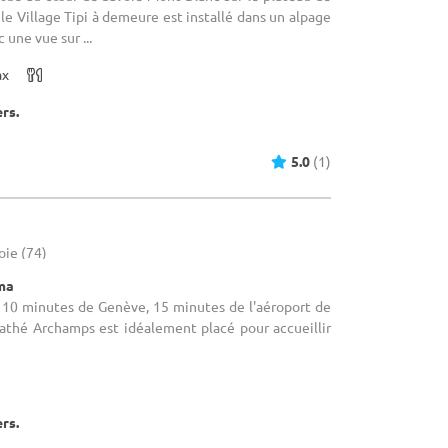
 le Village Tipi à demeure est installé dans un alpage
 une vue sur ...
ax
ers.
5.0
(1)
oie (74)
éma
A 10 minutes de Genève, 15 minutes de l'aéroport de
Pathé Archamps est idéalement placé pour accueillir
ers.