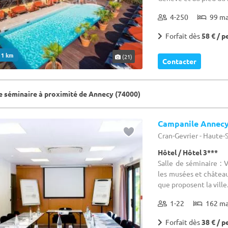
4-250
99 m
Forfait dès
58 € / p
. 1 km
(21)
Contacter
de séminaire à proximité de Annecy (74000)
Campanile Annecy 
Cran-Gevrier - Haute-
Hôtel / Hôtel 3***
Salle de séminaire : 
les musées et château
que proposent la ville
1-22
162 m
Forfait dès
38 € / p