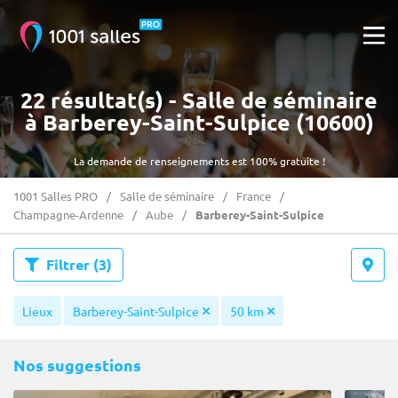
22 résultat(s) - Salle de séminaire
à Barberey-Saint-Sulpice (10600)
La demande de renseignements est 100% gratuite !
1001 Salles PRO
Salle de séminaire
France
Champagne-Ardenne
Aube
Barberey-Saint-Sulpice
Filtrer
(3)
Lieux
Barberey-Saint-Sulpice
50 km
Nos suggestions