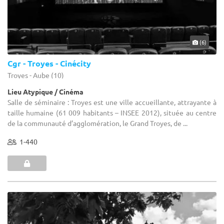
(6)
Cgr - Troyes - Cinécity
Troyes - Aube (10)
Lieu Atypique / Cinéma
Salle de séminaire : Troyes est une ville accueillante, attrayante à
taille humaine (61 009 habitants – INSEE 2012), située au centre
de la communauté d’agglomération, le Grand Troyes, de ...
1-440