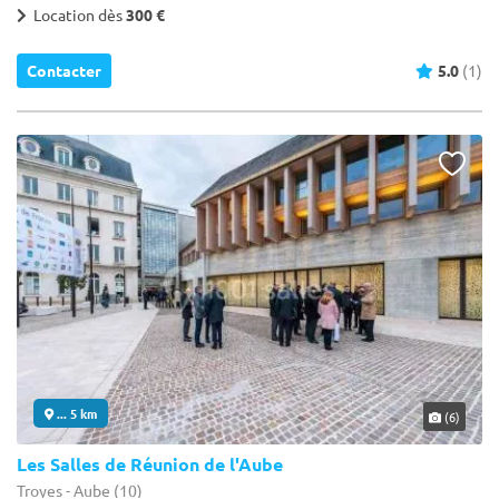
Location dès
300 €
Contacter
5.0
(1)
... 5 km
(6)
Les Salles de Réunion de l'Aube
Troyes - Aube (10)