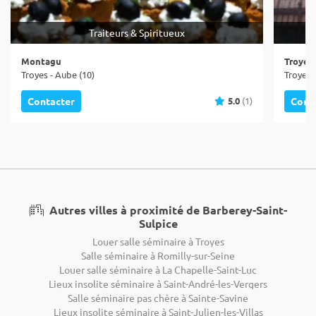
Traiteurs & Spiritueux
Montagu
Troyes
Troyes - Aube (10)
Troyes 
5.0
(1)
Contacter
Cont
Autres villes à proximité de Barberey-Saint-
Sulpice
Louer salle séminaire à Troyes
Salle séminaire à Romilly-sur-Seine
Louer salle séminaire à La Chapelle-Saint-Luc
Lieux insolite séminaire à Saint-André-les-Vergers
Salle séminaire pas chère à Sainte-Savine
Lieux insolite séminaire à Saint-Julien-les-Villas