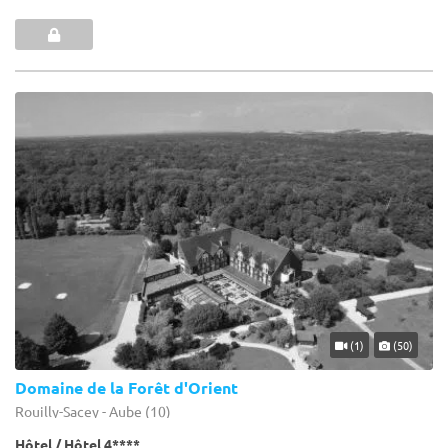
(1)
(50)
Domaine de la Forêt d'Orient
Rouilly-Sacey - Aube (10)
Hôtel / Hôtel 4****