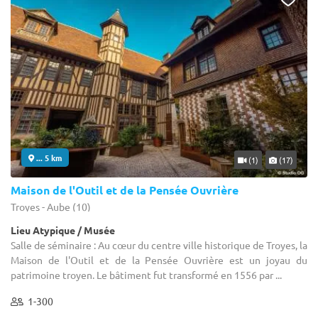
... 5 km
(1)
(17)
Maison de l'Outil et de la Pensée Ouvrière
Troyes - Aube (10)
Lieu Atypique / Musée
Salle de séminaire : Au cœur du centre ville historique de Troyes, la
Maison de l'Outil et de la Pensée Ouvrière est un joyau du
patrimoine troyen. Le bâtiment fut transformé en 1556 par ...
1-300