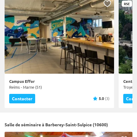
RSE
Campus Effor
Centre
Reims - Marne (51)
Troyes 
5.0
(3)
Contacter
Cont
Salle de séminaire à Barberey-Saint-Sulpice (10600)