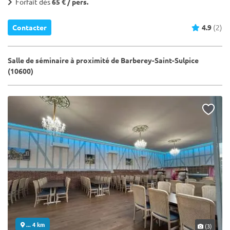
Forfait dès
65 € / pers.
Contacter
4.9
(2)
Salle de séminaire à proximité de Barberey-Saint-Sulpice
(10600)
... 4 km
(3)