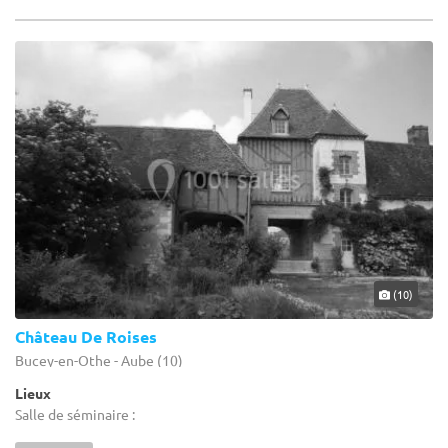
(10)
Château De Roises
Bucey-en-Othe - Aube (10)
Lieux
Salle de séminaire :