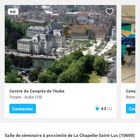
RSE
Centre de Congrès de l'Aube
Campus
Troyes - Aube (10)
Reims -
4.5
(2)
Contacter
Cont
Salle de séminaire à proximité de La Chapelle-Saint-Luc (10600)