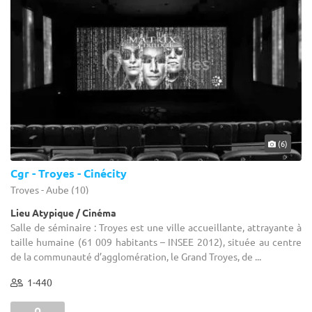
(6)
Cgr - Troyes - Cinécity
Troyes - Aube (10)
Lieu Atypique / Cinéma
Salle de séminaire : Troyes est une ville accueillante, attrayante à
taille humaine (61 009 habitants – INSEE 2012), située au centre
de la communauté d’agglomération, le Grand Troyes, de ...
1-440