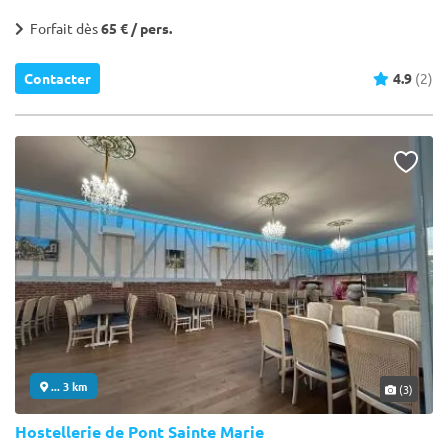
Forfait dès
65 € / pers.
Contacter
4.9
(2)
... 3 km
(3)
Hostellerie de Pont Sainte Marie