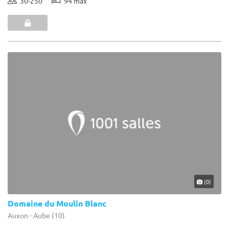
30-250
94 max
(0)
Domaine du Moulin Blanc
Auxon - Aube (10)