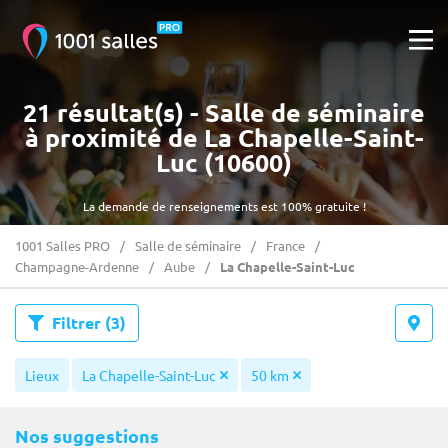
21 résultat(s) - Salle de séminaire
à proximité de La Chapelle-Saint-
Luc (10600)
La demande de renseignements est 100% gratuite !
1001 Salles PRO
Salle de séminaire
France
Champagne-Ardenne
Aube
La Chapelle-Saint-Luc
Filtrer
(3)
Lieux
La Chapelle-Saint-Luc
50 km
Nos suggestions