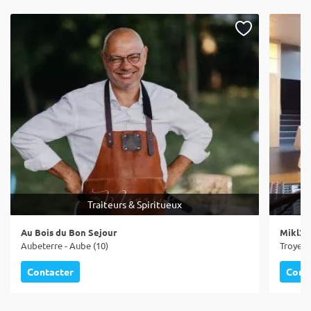
Traiteurs & Spiritueux
Au Bois du Bon Sejour
Mikl3 
Aubeterre - Aube (10)
Troyes 
Contacter
Cont