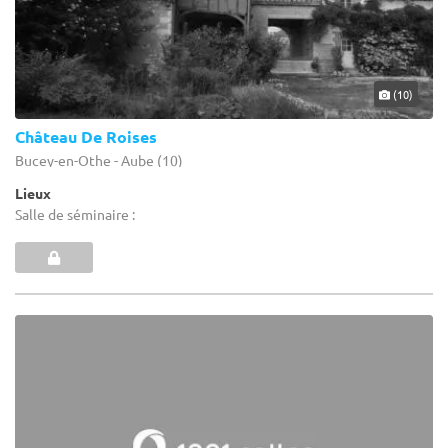
(10)
Château De Roises
Bucey-en-Othe - Aube (10)
Lieux
Salle de séminaire :