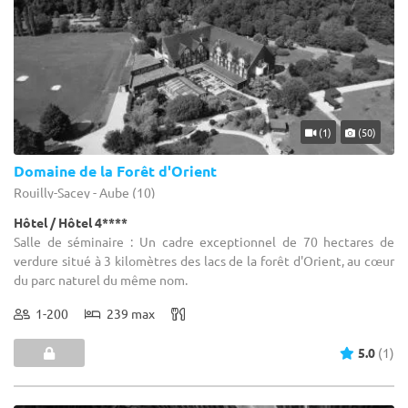
(1)
(50)
Domaine de la Forêt d'Orient
Rouilly-Sacey - Aube (10)
Hôtel / Hôtel 4****
Salle de séminaire : Un cadre exceptionnel de 70 hectares de
verdure situé à 3 kilomètres des lacs de la forêt d'Orient, au cœur
du parc naturel du même nom.
1-200
239 max
5.0
(1)