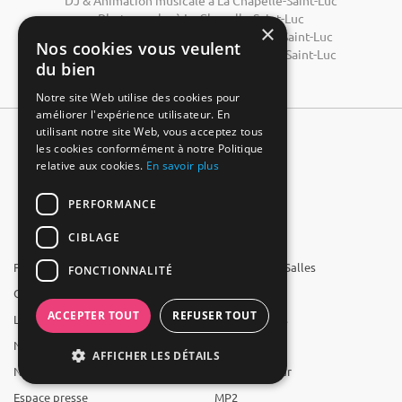
DJ & Animation musicale à La Chapelle-Saint-Luc
Photographe à La Chapelle-Saint-Luc
×
Location d'équipement à La Chapelle-Saint-Luc
Nos cookies vous veulent
Animations & Spectacles à La Chapelle-Saint-Luc
du bien
Notre site Web utilise des cookies pour
améliorer l'expérience utilisateur. En
utilisant notre site Web, vous acceptez tous
les cookies conformément à notre Politique
relative aux cookies.
En savoir plus
PERFORMANCE
CIBLAGE
FAQ
Groupe 1001 Salles
FONCTIONNALITÉ
Qui sommes-nous ?
1001 Salles
ACCEPTER TOUT
REFUSER TOUT
L'équipe
1001 Traiteurs
Nous recrutons
1001 Artistes
AFFICHER LES DÉTAILS
Nos partenaires
Reserverunbar
Espace presse
MP2