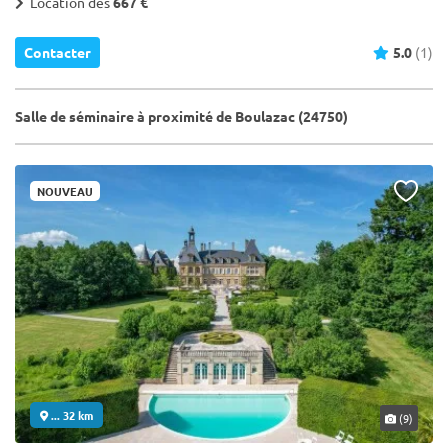
Location dès
667 €
Contacter
5.0
(1)
Salle de séminaire à proximité de Boulazac (24750)
NOUVEAU
... 32 km
(9)