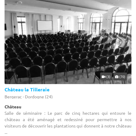
(3)
(70)
Château la Tilleraie
Bergerac - Dordogne (24)
Château
Salle de séminaire : Le parc de cinq hectares qui entoure le
château a été aménagé et redessiné pour permettre à nos
visiteurs de découvrir les plantations qui donnent à notre château
...