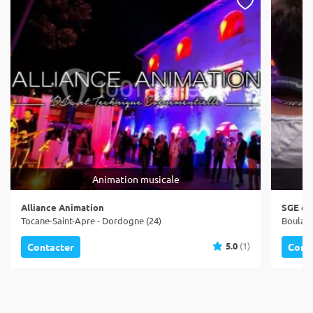
Animation musicale
Alliance Animation
SGE év
Tocane-Saint-Apre - Dordogne (24)
Boulaza
5.0
(1)
Contacter
Cont