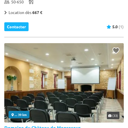
50-650
Location dès
667 €
Contacter
5.0
(1)
... 39 km
(33)
Domaine du Château de Monrecour