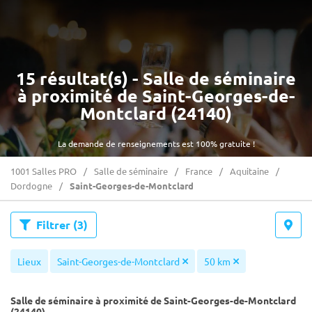
15 résultat(s) - Salle de séminaire
à proximité de Saint-Georges-de-
Montclard (24140)
La demande de renseignements est 100% gratuite !
1001 Salles PRO
Salle de séminaire
France
Aquitaine
Dordogne
Saint-Georges-de-Montclard
Filtrer
(3)
Lieux
Saint-Georges-de-Montclard
50 km
Salle de séminaire à proximité de Saint-Georges-de-Montclard
(24140)