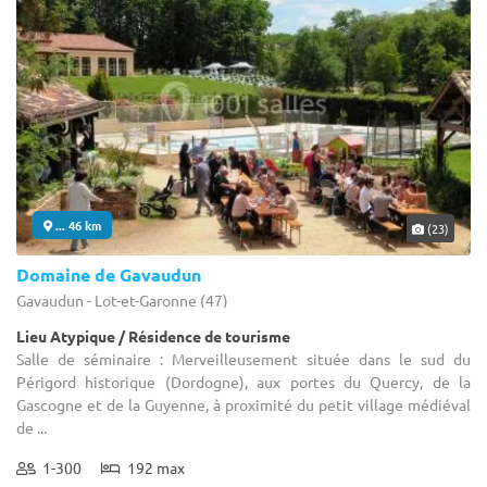
... 46 km
(23)
Domaine de Gavaudun
Gavaudun - Lot-et-Garonne (47)
Lieu Atypique / Résidence de tourisme
Salle de séminaire : Merveilleusement située dans le sud du
Périgord historique (Dordogne), aux portes du Quercy, de la
Gascogne et de la Guyenne, à proximité du petit village médiéval
de ...
1-300
192 max