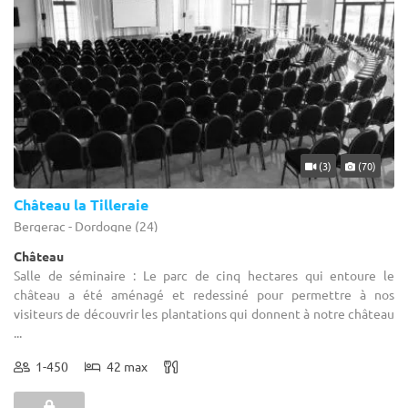
(3)
(70)
Château la Tilleraie
Bergerac - Dordogne (24)
Château
Salle de séminaire : Le parc de cinq hectares qui entoure le
château a été aménagé et redessiné pour permettre à nos
visiteurs de découvrir les plantations qui donnent à notre château
...
1-450
42 max