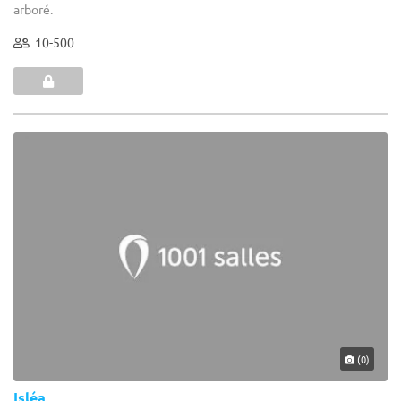
arboré.
10-500
(0)
Isléa