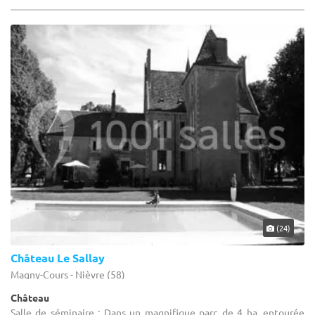
(24)
Château Le Sallay
Magny-Cours - Nièvre (58)
Château
Salle de séminaire : Dans un magnifique parc de 4 ha, entourée