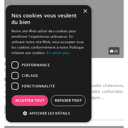
×
Nos cookies vous veulent
du bien
Notre site Web utilise des cookies pour
améliorer l'expérience utilisateur. En
utilisant notre site Web, vous acceptez tous
les cookies conformément à notre Politique
(0)
relative aux cookies.
En savoir plus
Le Chalet de Montegut
PERFORMANCE
Neuvy - Allier (03)
CIBLAGE
Salle de réception
Salle de séminaire : Notre hôtel vous offre un cadre chaleureux,
FONCTIONNALITÉ
accueillant et reposant, pour vous offrir une halte confortable.
Venez découvrir la nature et le calme de la campagne ...
ACCEPTER TOUT
REFUSER TOUT
AFFICHER LES DÉTAILS