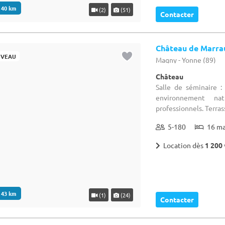
. 40 km
(2)
(51)
Contacter
Château de Marra
VEAU
Magny - Yonne (89)
Château
Salle de séminaire 
environnement nat
professionnels. Terrass
5-180
16 m
Location dès
1 200 
. 43 km
(1)
(24)
Contacter