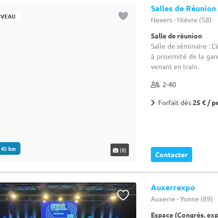
Salles de Réunion
VEAU
Nevers - Nièvre (58)
Salle de réunion
Salle de séminaire : L
à proximité de la gare
venant en train.
2-40
Forfait dès
25 € / p
. 45 km
(8)
Contacter
Auxerrexpo
Auxerre - Yonne (89)
Espace (Congrès, ex