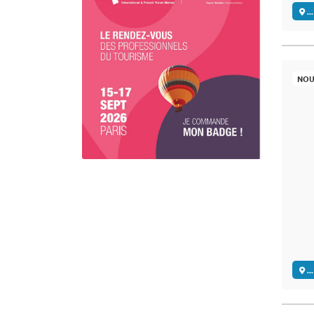
..
NOU
..