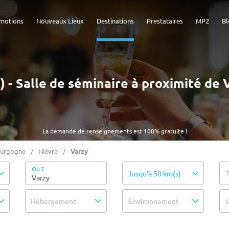
motions
Nouveaux Lieux
Destinations
Prestataires
MP2
Bl
s) - Salle de séminaire à proximité de 
La demande de renseignements est 100% gratuite !
urgogne
Nièvre
Varzy
Où ?
Jusqu'à 50 km(s)
Hébergement
Environnement
L