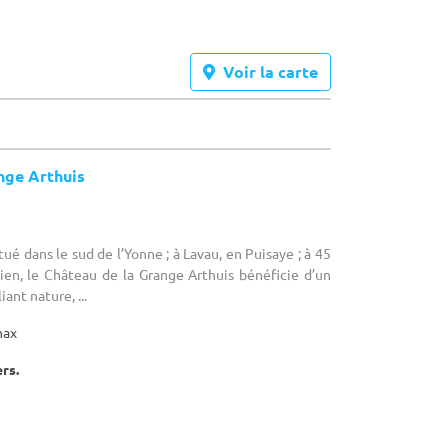
Voir la carte
nge Arthuis
itué dans le sud de l’Yonne ; à Lavau, en Puisaye ; à 45
ien, le Château de la Grange Arthuis bénéficie d’un
ant nature, ...
max
ers.