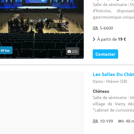
Salle de séminaire : 
d’histoire, dispos
gastronomique unique, 
5-6600
À partir de
19 €
. 49 km
(22)
Contacter
Les Salles Du Châ
Varzy - Nièvre (58)
Château
Salle de séminaire : 
village de Varzy dé
"cabinet de curiosités"
10-199
48 