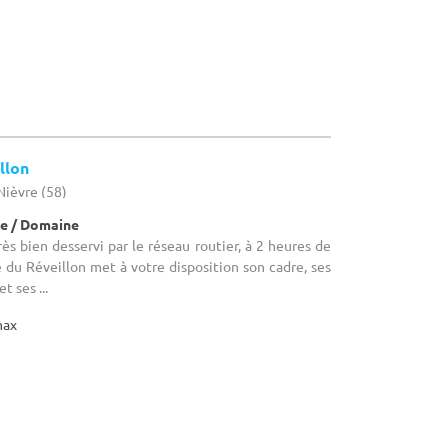
llon
Nièvre (58)
e / Domaine
rès bien desservi par le réseau routier, à 2 heures de
 du Réveillon met à votre disposition son cadre, ses
t ses ...
max