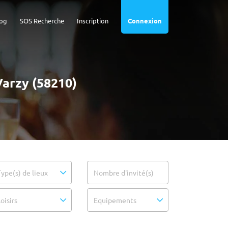
og
SOS Recherche
Inscription
Connexion
Varzy (58210)
Type(s) de lieux
Nombre d'invité(s)
oisirs
Equipements