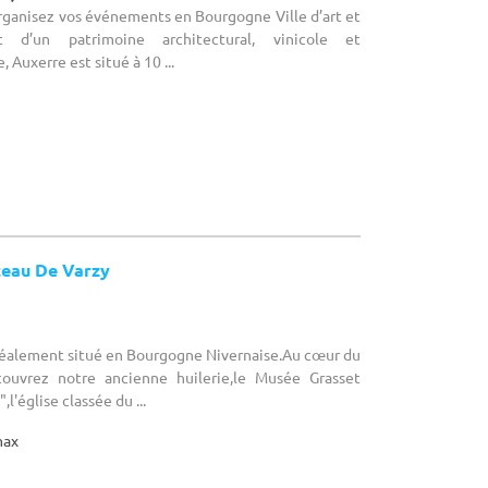
Organisez vos événements en Bourgogne Ville d’art et
ant d’un patrimoine architectural, vinicole et
Auxerre est situé à 10 ...
teau De Varzy
Idéalement situé en Bourgogne Nivernaise.Au cœur du
couvrez notre ancienne huilerie,le Musée Grasset
,l'église classée du ...
max