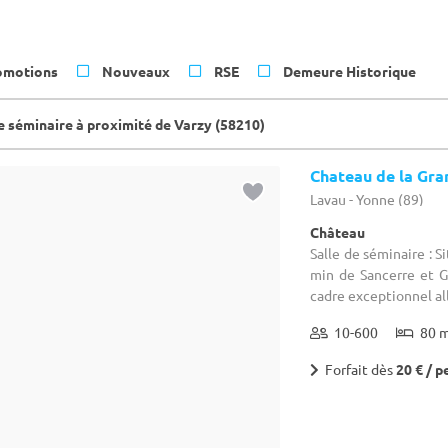
omotions
Nouveaux
RSE
Demeure Historique
de séminaire à proximité de Varzy (58210)
Chateau de la Gra
Lavau - Yonne (89)
Château
Salle de séminaire : S
min de Sancerre et G
cadre exceptionnel alli
10-600
80 
Forfait dès
20 € / p