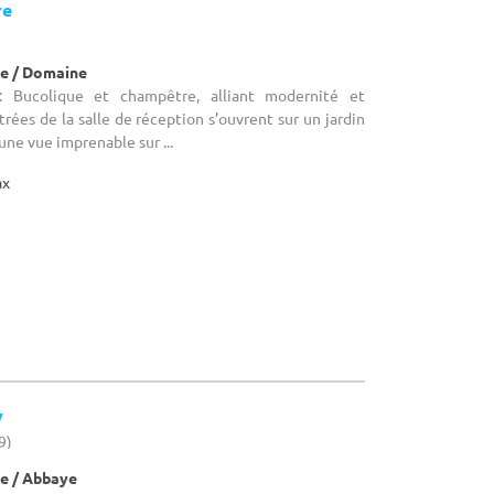
re
e / Domaine
: Bucolique et champêtre, alliant modernité et
itrées de la salle de réception s’ouvrent sur un jardin
une vue imprenable sur ...
ax
y
9)
e / Abbaye