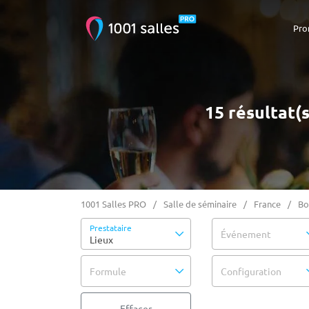
Pro
15 résultat(
1001 Salles PRO
Salle de séminaire
France
Bo
Prestataire
Événement
Lieux
Formule
Configuration
Effacer