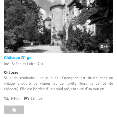
(4)
Château D'ige
Igé - Saône-et-Loire (71)
Château
Salle de séminaire : La salle de l'Orangerie est située dans un
village entouré de vignes et de forêts (hors l'enceinte du
château). Elle est bordée d'un grand pré, entouré d'un mur en ...
1-200
32 max