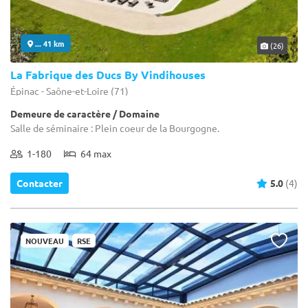
... 41 km
(26)
La Fabrique des Ducs By Vindihouses
Épinac - Saône-et-Loire (71)
Demeure de caractère / Domaine
Salle de séminaire : Plein coeur de la Bourgogne.
1-180
64 max
Contacter
5.0
(4)
NOUVEAU
RSE