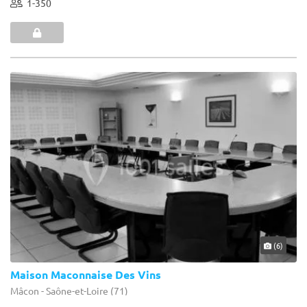
1-350
(6)
Maison Maconnaise Des Vins
Mâcon - Saône-et-Loire (71)