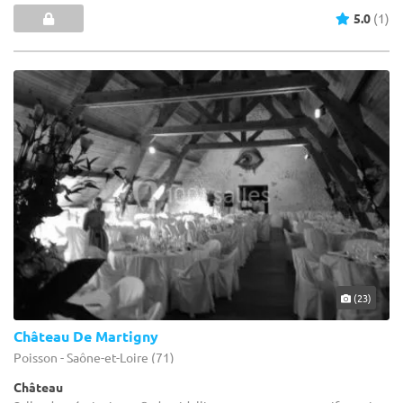
5.0
(1)
(23)
Château De Martigny
Poisson - Saône-et-Loire (71)
Château