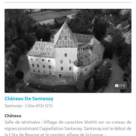
(11)
Château De Santenay
Santenay - Côte-d'Or (21)
Château
Salle de séminaire : Village de caractère blottit sur un coteau de
vignes produisant l'appellation Santenay. Santenay est le début de
la Côte de Beaune et le premier village de la longue ...