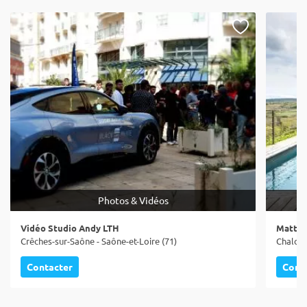
Photos & Vidéos
Vidéo Studio Andy LTH
Matthi
Crêches-sur-Saône - Saône-et-Loire (71)
Chalon-
Contacter
Cont