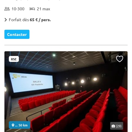
10-300
21 max
Forfait dès
65 € / pers.
Contacter
RSE
... 50 km
(29)