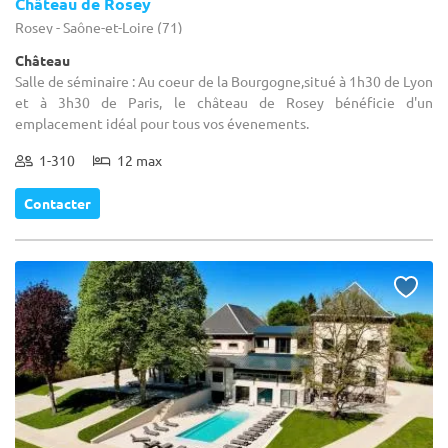
Château de Rosey
Rosey - Saône-et-Loire (71)
Château
Salle de séminaire : Au coeur de la Bourgogne,situé à 1h30 de Lyon
et à 3h30 de Paris, le château de Rosey bénéficie d'un
emplacement idéal pour tous vos évenements.
1-310
12 max
Contacter