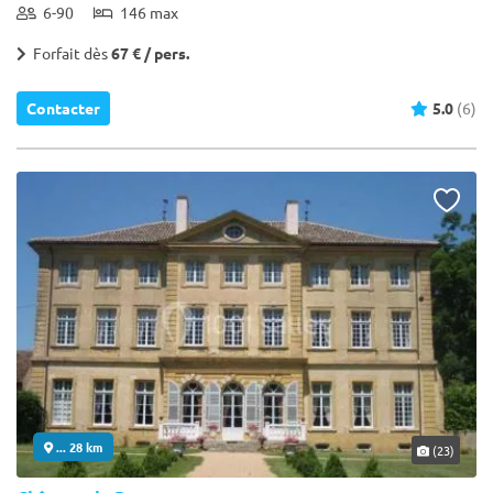
6-90
146 max
Forfait dès
67 € / pers.
Contacter
5.0
(6)
... 28 km
(23)