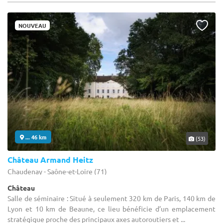
NOUVEAU
... 46 km
(53)
Château Armand Heitz
Chaudenay - Saône-et-Loire (71)
Château
Salle de séminaire : Situé à seulement 320 km de Paris, 140 km de
Lyon et 10 km de Beaune, ce lieu bénéficie d’un emplacement
stratégique proche des principaux axes autoroutiers et ...