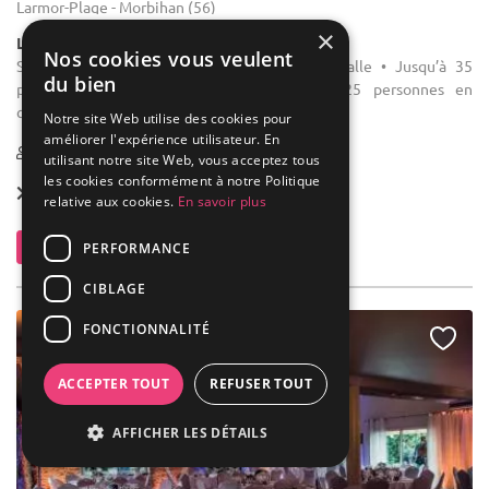
Larmor-Plage - Morbihan (56)
×
Lieu Atypique / Restaurant / Club
Nos cookies vous veulent
Salle des fêtes : Capacité d’accueil petite salle • Jusqu’à 35
du bien
personnes en apéritif dînatoire • Jusqu’à 25 personnes en
configuration repas Capacité d’accueil de la ...
Notre site Web utilise des cookies pour
améliorer l'expérience utilisateur. En
1-100
utilisant notre site Web, vous acceptez tous
les cookies conformément à notre Politique
Location dès
300 €
relative aux cookies.
En savoir plus
Contacter
PERFORMANCE
CIBLAGE
FONCTIONNALITÉ
ACCEPTER TOUT
REFUSER TOUT
AFFICHER LES DÉTAILS