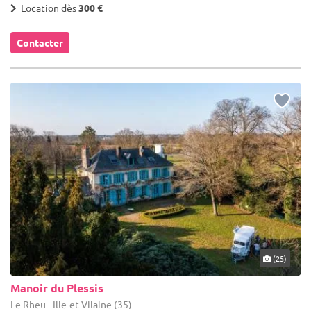
Location dès
300 €
Contacter
(25)
Manoir du Plessis
Le Rheu - Ille-et-Vilaine (35)