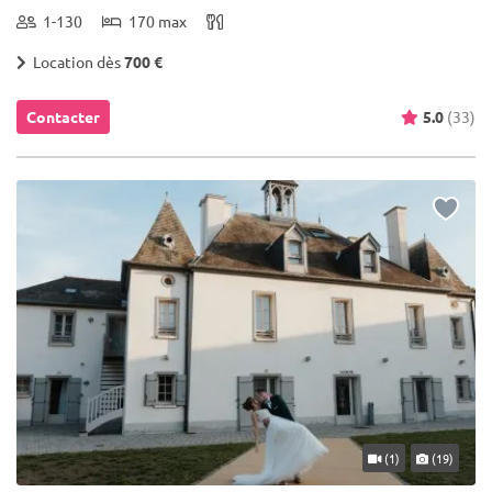
1-130
170 max
Location dès
700 €
Contacter
5.0
(33)
(1)
(19)