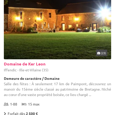
professionnels vous enverront un devis pour comparer les
pour une réception d'envergure ?
entreprises et faire votre choix. Afin que vous puissiez vous
décider rapidement, nos partenaires sauront se montrer réactifs
et à l'écoute. Vous pouvez bien sûr nous contacter si vous avez
une question ou un doute.
(23)
Domaine de Ker Leon
Iffendic - Ille-et-Vilaine (35)
Demeure de caractère / Domaine
Salle des fêtes : À seulement 17 km de Paimpont, découvrez un
manoir du 15ème siècle classé au patrimoine de Bretagne. Niché
au cœur d’une vaste propriété boisée, ce lieu chargé ...
1-88
15 max
Forfait dès
2 500 €