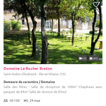
(1)
(41)
Domaine Le Rocher Breton
Saint-Aubin-d'Aubigné - Ille-et-Vilaine (35)
Demeure de caractère / Domaine
Salle des fêtes : Salle de réception de 100m² Chapiteau avec
parquet de 84m² Salle de réunion de 85m2
10-150
29 max