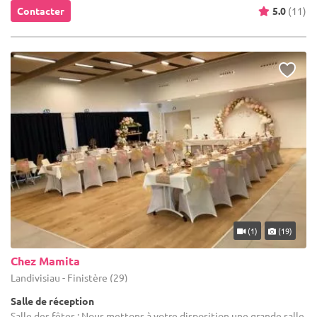
Contacter
5.0
(11)
(1)
(19)
Chez Mamita
Landivisiau - Finistère (29)
Salle de réception
Salle des fêtes : Nous mettons à votre disposition une grande salle,