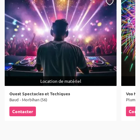
Location de matériel
Ouest Spectacles et Techiques
Vos Nui
Baud - Morbihan (56)
Pluméli
Contacter
Cont