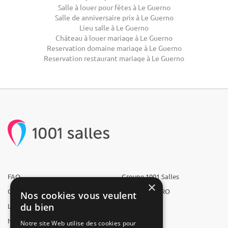
Salle à louer pour fêtes à Le Guerno
Salle de anniversaire prix à Le Guerno
Lieu salle à Le Guerno
Château à louer mariage à Le Guerno
Reservation domaine mariage à Le Guerno
Reservation restaurant mariage à Le Guerno
FAQ
Groupe 1001 Salles
×
Qui sommes-nous ?
1001 Salles PRO
Nos cookies vous veulent
du bien
L'équipe
1001 Traiteurs
Nous recrutons
1001 Artistes
Notre site Web utilise des cookies pour