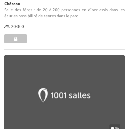
Château
Salle des fêtes : de 20 à 200 personnes en dîner assis dans les
écuries possibilité de tentes dans le parc
20-300
(0)