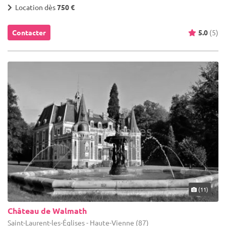
Location dès
750 €
Contacter
5.0
(5)
(11)
Château de Walmath
Saint-Laurent-les-Églises - Haute-Vienne (87)