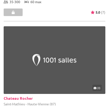
35-300
60 max
5.0
(7)
(0)
Chateau Rocher
Saint-Mathieu - Haute-Vienne (87)