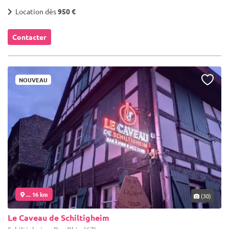
Location dès
950 €
Contacter
NOUVEAU
... 16 km
(30)
Le Caveau de Schiltigheim