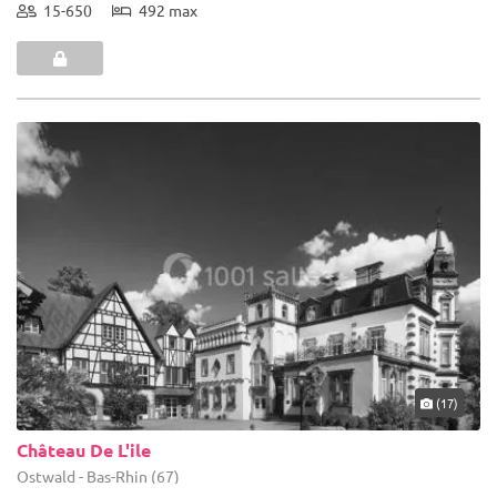
15-650
492 max
(17)
Château De L'ile
Ostwald - Bas-Rhin (67)