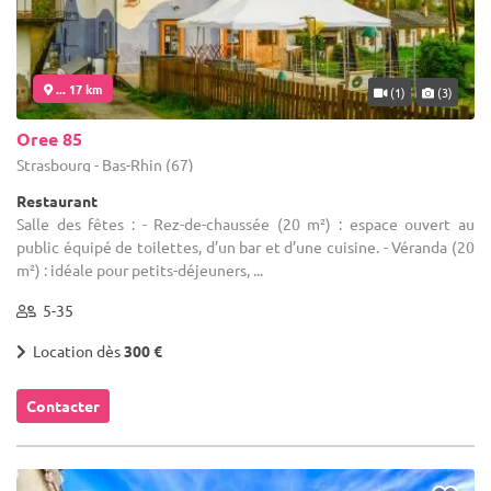
... 17 km
(1)
(3)
Oree 85
Strasbourg - Bas-Rhin (67)
Restaurant
Salle des fêtes : - Rez-de-chaussée (20 m²) : espace ouvert au
public équipé de toilettes, d’un bar et d’une cuisine. - Véranda (20
m²) : idéale pour petits-déjeuners, ...
5-35
Location dès
300 €
Contacter