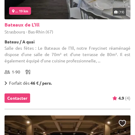
... 19 km
(19)
Bateaux de L'Ill
Strasbourg - Bas-Rhin (67)
Bateau / A quai
Salle des fêtes : Le Bateaux de l’Ill, notre Freycinet réaménagé
dispose d’une salle de 70m² et d’une terrasse de 80m². Il est
également équipé d’une cuisine professionnelle, ...
1-90
Forfait dès
46 € / pers.
Contacter
4.9
(4)