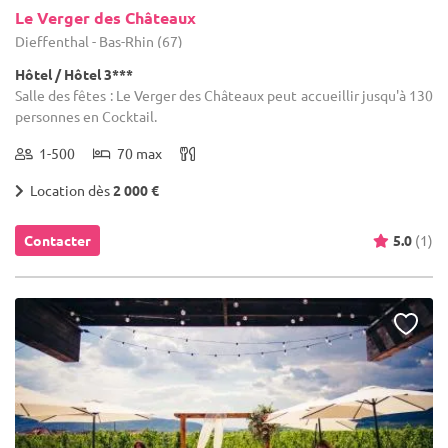
Le Verger des Châteaux
Dieffenthal - Bas-Rhin (67)
Hôtel / Hôtel 3***
Salle des fêtes : Le Verger des Châteaux peut accueillir jusqu'à 130
personnes en Cocktail.
1-500
70 max
Location dès
2 000 €
Contacter
5.0
(1)