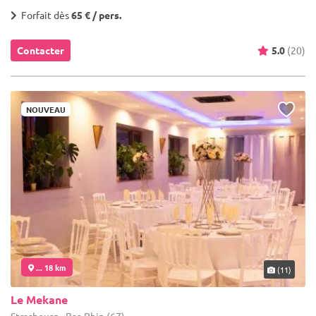
Forfait dès
65 € / pers.
Contacter
5.0
(20)
NOUVEAU
... 18 km
(11)
Le Mekane
Strasbourg - Bas-Rhin (67)