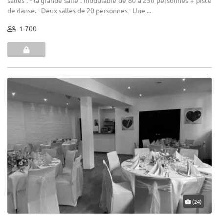
salles : - la grande salle : modulable de 80 à 250 personnes + piste
de danse. - Deux salles de 20 personnes - Une ...
1-700
(24)