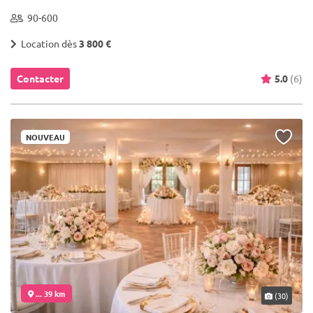
90-600
Location dès
3 800 €
Contacter
5.0
(6)
NOUVEAU
... 39 km
(30)