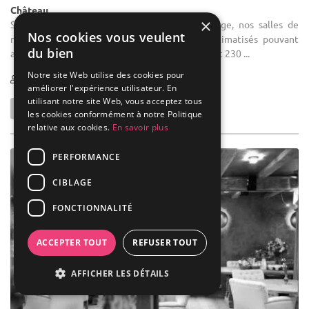
Château
×
Salle des fêtes : Mariage intime ou de prestige, nos salles de
Nos cookies vous veulent
réception répondent à vos attentes. Salons climatisés pouvant
du bien
accueillir de 15 à 300 convives (pour l'apéritif) et 230 ...
Notre site Web utilise des cookies pour
15-300
314 max
améliorer l'expérience utilisateur. En
utilisant notre site Web, vous acceptez tous
les cookies conformément à notre Politique
relative aux cookies.
En savoir plus
PERFORMANCE
CIBLAGE
FONCTIONNALITÉ
ACCEPTER TOUT
REFUSER TOUT
AFFICHER LES DÉTAILS