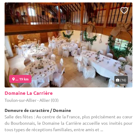
... 19 km
(16)
Domaine La Carrière
Toulon-sur-Allier - Allier (03)
Demeure de caractère / Domaine
Salle des fêtes : Au centre de la France, plus précisément au cœur
du Bourbonnais, le Domaine la Carrière accueille vos invités pour
tous types de réceptions familiales, entre amis et ...