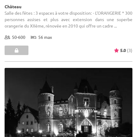
Château
Salle des fêtes : 3 espaces à votre disposition: - L'ORANGERIE * 300
personnes assises et plus avec extension dans une superbe
orangerie du XIIème, rénovée en 2010 qui offre un cadre ...
50-600
56 max
5.0
(3)