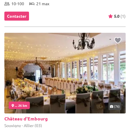
10-100
21 max
Contacter
5.0
(1)
... 26 km
(76)
Château d'Embourg
Souvigny - Allier (03)