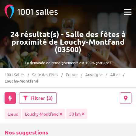
24 résultat(s) - Salle des fêtes à
proximité de Louchy-Montfand
(03500)
La demande de renseignements est 100% gratuite !
1001 Salles
Salle des fêtes
France
Auvergne
Allier
Louchy-Montfand
Filtrer
(3)
Lieux
Louchy-Montfand
50 km
Nos suggestions