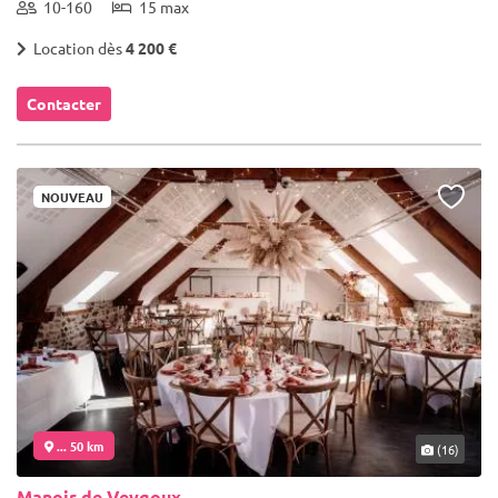
10-160
15 max
Location dès
4 200 €
Contacter
NOUVEAU
... 50 km
(16)
Manoir de Veygoux