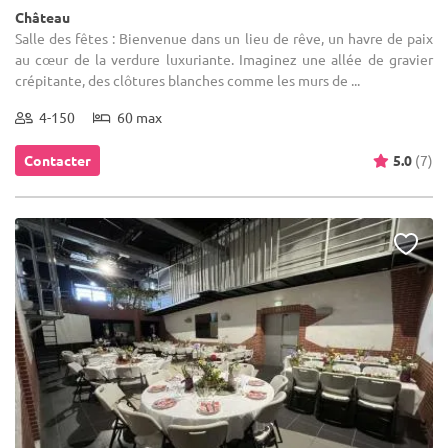
Château
Salle des fêtes : Bienvenue dans un lieu de rêve, un havre de paix
au cœur de la verdure luxuriante. Imaginez une allée de gravier
crépitante, des clôtures blanches comme les murs de ...
4-150
60 max
Contacter
5.0
(7)