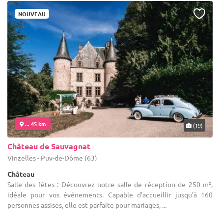
NOUVEAU
... 45 km
(19)
Château de Sauvagnat
Vinzelles - Puy-de-Dôme (63)
Château
Salle des fêtes : Découvrez notre salle de réception de 250 m²,
idéale pour vos événements. Capable d'accueillir jusqu'à 160
personnes assises, elle est parfaite pour mariages, ...