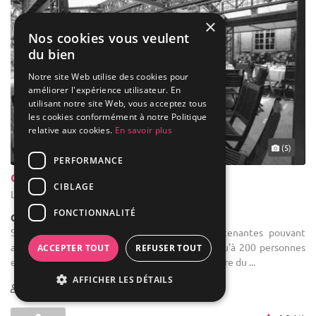
×
Nos cookies vous veulent
du bien
Notre site Web utilise des cookies pour
améliorer l'expérience utilisateur. En
utilisant notre site Web, vous acceptez tous
les cookies conformément à notre Politique
relative aux cookies.
En savoir plus
(5)
PERFORMANCE
Château de la Salle
CIBLAGE
La Pacaudière - Loire (42)
FONCTIONNALITÉ
Château
Salle des fêtes : - 2 salles de réception attenantes pouvant
accueillir de 100 personnes en repas assis jusqu'à 200 personnes
ACCEPTER TOUT
REFUSER TOUT
en cocktail. - Une orangerie dans la cour intérieure du ...
AFFICHER LES DÉTAILS
40-250
10 max