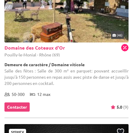
(46)
Domaine des Coteaux d'Or
Pouilly-le-Monial - Rhône (69)
Demeure de caractère / Domaine viticole
Salle des fêtes : Salle de 300 m² en parquet: pouvant accueillir
jusqu'à 150 personnes en repas assis avec piste de danse et jusqu'à
200 personnes en cocktail.
50-300
12 max
Contacter
5.0
(9)
SYDHEV