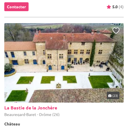
Contacter
5.0
(4)
(23)
La Bastie de la Jonchère
Beauregard-Baret - Drôme (26)
Château