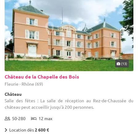
partenaires sauront se montrer réactifs et à l'écoute. Un doute ?
de fête que vous désirez mettre en place. Nos prestataires
Une question ? Nos équipes sont là pour vous.
proposent des locations de salles des fêtes, châteaux, lieux de
réception ou restaurants pour tous les goûts.
(13)
Château de la Chapelle des Bois
Fleurie - Rhône (69)
Château
Salle des fêtes : La salle de réception au Rez-de-Chaussée du
château peut accueillir jusqu'à 200 personnes.
50-280
12 max
Location dès
2 600 €