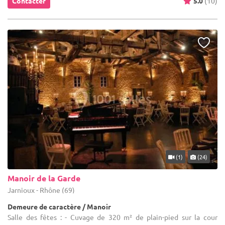
Contacter
5.0
(10)
(1)
(24)
Manoir de la Garde
Jarnioux - Rhône (69)
Demeure de caractère / Manoir
Salle des fêtes : - Cuvage de 320 m² de plain-pied sur la cour