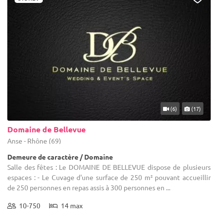
(6)
(17)
Domaine de Bellevue
Anse - Rhône (69)
Demeure de caractère / Domaine
Salle des fêtes : Le DOMAINE DE BELLEVUE dispose de plusieurs
espaces : - Le Cuvage d'une surface de 250 m² pouvant accueillir
de 250 personnes en repas assis à 300 personnes en ...
10-750
14 max