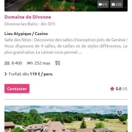
(1)
(20)
Domaine de Divonne
Divonne-les-Bains - Ain (01)
Lieu Atypique / Casino
Salle des fêtes : Découvrez des salles d'exception près de Genève !
Nous disposons de 4 salles, de tailles et de styles différentes. Le
plus grand salon, Le Léman nous permet ...
8-400
252 max
Forfait dès
119 € / pers.
Contacter
5.0
(4)