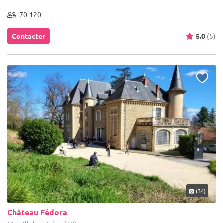
70-120
Contacter
5.0
(5)
(34)
Château Fédora