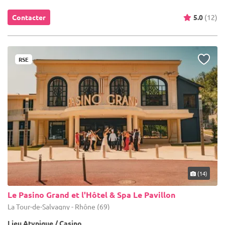
Contacter
5.0
(12)
RSE
(14)
Le Pasino Grand et l'Hôtel & Spa Le Pavillon
La Tour-de-Salvagny - Rhône (69)
Lieu Atypique / Casino