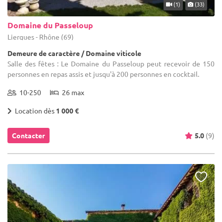
(1)
(33)
Domaine du Passeloup
Liergues - Rhône (69)
Demeure de caractère / Domaine viticole
Salle des fêtes : Le Domaine du Passeloup peut recevoir de 150
personnes en repas assis et jusqu'à 200 personnes en cocktail.
10-250
26 max
Location dès
1 000 €
Contacter
5.0
(9)