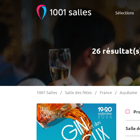
Sélections
26 résultat(s
1001 Salles
Salle des fêtes
France
Aquitaine
Pr
Salle d