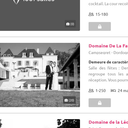
cocktail. La cour recoit
15-180
(0)
Domaine De La Fa
Campsegret - Dordogn
Demeure de caractèr
Salle des fêtes : D
regroupe tous les 
réception. Vous pourre
1-250
24 m
(20)
Domaine de la Lé