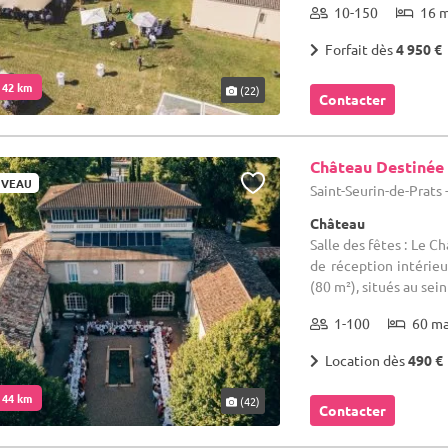
10-150
16 
Forfait dès
4 950 €
. 42 km
(22)
Contacter
Château Destinée
VEAU
Saint-Seurin-de-Prats
Château
Salle des fêtes : Le 
de réception intérieu
(80 m²), situés au sein 
1-100
60 m
Location dès
490 €
. 44 km
(42)
Contacter