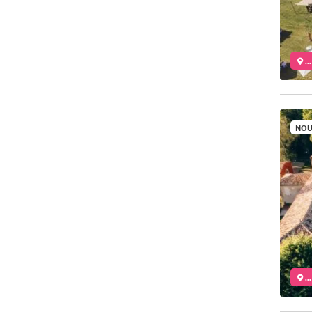
..
NOU
..