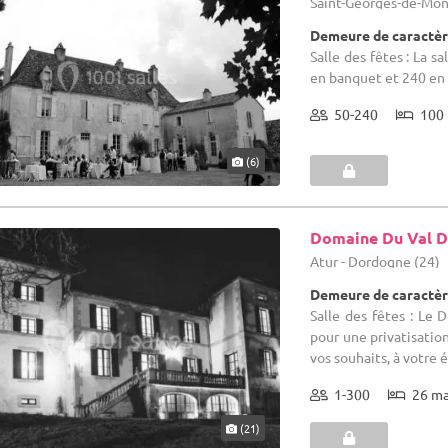
Saint-Georges-de-Mon
Demeure de caractèr
Salle des fêtes : La s
en banquet et 240 en 
50-240
100 
(6)
Domaine Du Val D
Atur - Dordogne (24)
Demeure de caractèr
Salle des fêtes : Le 
pour une privatisatio
vos souhaits, à votre 
1-300
26 m
(21)