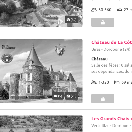
30-560
27 
(39)
Château de La Cô
Biras - Dordogne (24)
Château
Salle des fêtes : 8 sa
ses dépendances, dont
1-320
69 m
(5)
(20)
Les Grands Chais 
Verteillac - Dordogne