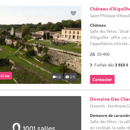
Château d'Aiguilh
Saint-Philippe-d'Aigui
Château
Salle des fêtes : Situ
d’Aiguilhe offre un 
l’appellation viticole ..
20-400
Forfait dès
3 950 €
. 47 km
(2)
(21)
Contacter
Domaine Des Cha
Grignols - Dordogne (
Demeure de caractèr
Salle des fêtes : la s
en cocktail. la salle