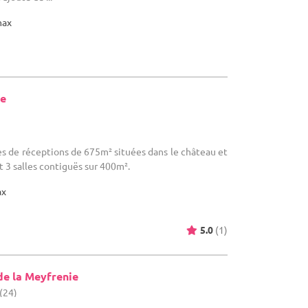
max
te
lles de réceptions de 675m² situées dans le château et
 3 salles contiguës sur 400m².
ax
5.0
(1)
de la Meyfrenie
 (24)