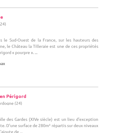
ie
(24)
ns le Sud-Ouest de la France, sur les hauteurs des
e, le Château la Tilleraie est une de ces propriétés
gord « pourpre ». ...
max
 en Périgord
ordogne (24)
alle des Gardes (XIVe siècle) est un lieu d'exception
ête. D'une surface de 280m² répartis sur deux niveaux
ajoute de ...