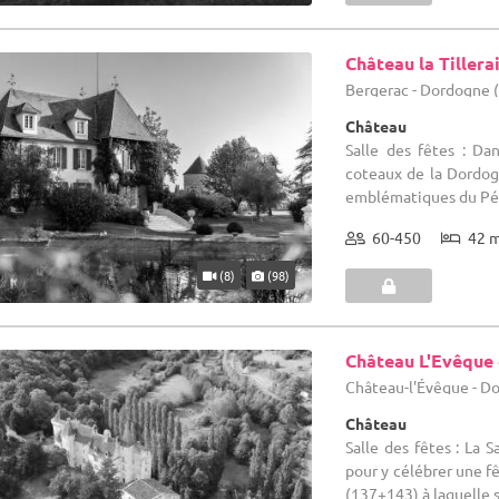
Château la Tillera
Bergerac - Dordogne 
Château
Salle des fêtes : Da
coteaux de la Dordogn
emblématiques du Péri
60-450
42 
(8)
(98)
Château L'Evêque
Château-l'Évêque - D
Château
Salle des fêtes : La S
pour y célébrer une f
(137+143) à laquelle s'