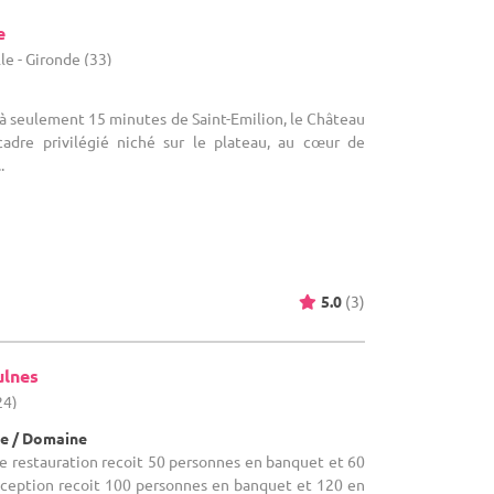
e
lle - Gironde (33)
é à seulement 15 minutes de Saint-Emilion, le Château
cadre privilégié niché sur le plateau, au cœur de
.
5.0
(3)
ulnes
24)
e / Domaine
alle restauration recoit 50 personnes en banquet et 60
 réception recoit 100 personnes en banquet et 120 en