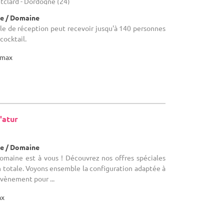
tclard - Dordogne (24)
e / Domaine
alle de réception peut recevoir jusqu'à 140 personnes
cocktail.
max
'atur
e / Domaine
Domaine est à vous ! Découvrez nos offres spéciales
n totale. Voyons ensemble la configuration adaptée à
évènement pour ...
ax