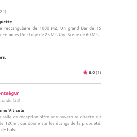
(24)
guette
alle rectangulaire de 1000 M2. Un grand Bar de 15
 Femmes Une Loge de 25 M2. Une Scène de 60 M2.
ers.
5.0
(1)
ontségur
Gironde (33)
ine Viticole
re salle de réception offre une ouverture directe sur
de 120m², qui donne sur les étangs de la propriété,
 de bois.