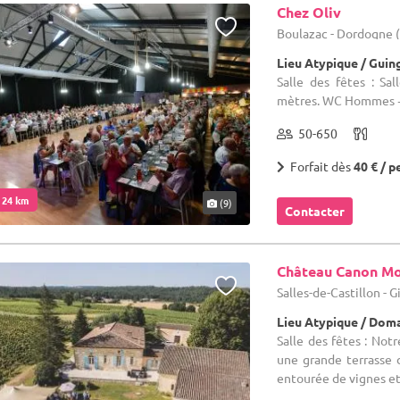
Chez Oliv
Boulazac - Dordogne 
Lieu Atypique / Guin
Salle des fêtes : S
mètres. WC Hommes +
50-650
Forfait dès
40 € / p
. 24 km
(9)
Contacter
Château Canon M
Salles-de-Castillon - 
Lieu Atypique / Doma
Salle des fêtes : Not
une grande terrasse 
entourée de vignes et