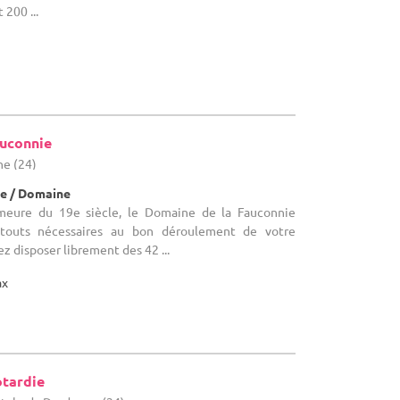
 200 ...
uconnie
e (24)
e / Domaine
emeure du 19e siècle, le Domaine de la Fauconnie
atouts nécessaires au bon déroulement de votre
z disposer librement des 42 ...
ax
otardie