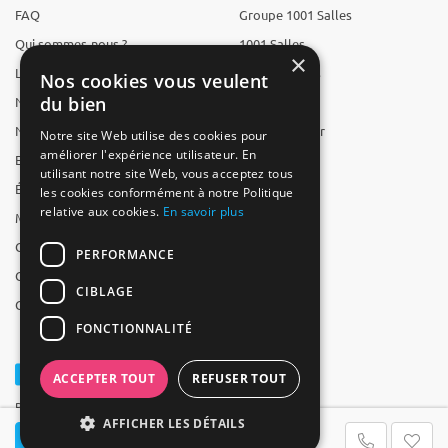
FAQ
Groupe 1001 Salles
Qui sommes-nous ?
1001 Salles
×
L'équipe
1001 Traiteurs
Nos cookies vous veulent
du bien
Nous recrutons
1001 Artistes
Nos partenaires
Reserverunbar
Notre site Web utilise des cookies pour
améliorer l'expérience utilisateur. En
Espace presse
MP2
utilisant notre site Web, vous acceptez tous
Études
les cookies conformément à notre Politique
relative aux cookies.
En savoir plus
Mentions légales
CGV
PERFORMANCE
CGU
CIBLAGE
Contact
FONCTIONNALITÉ
ACCEPTER TOUT
REFUSER TOUT
Powered by Groupe 1001Salles
AFFICHER LES DÉTAILS
Contacter