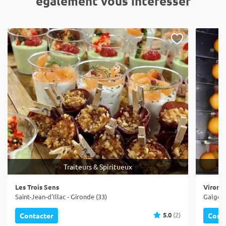
également vous intéresser
Traiteurs & Spiritueux
Les Trois Sens
Vironn
Saint-Jean-d'Illac - Gironde (33)
Galgon 
5.0
(2)
Contacter
Cont