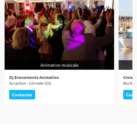
Animation musicale
Dj Evenements Animation
Croisiè
Arcachon - Gironde (33)
Bordeau
Contacter
Cont