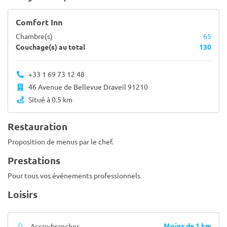
Comfort Inn
Chambre(s)
65
Couchage(s) au total
130
+33 1 69 73 12 48
46 Avenue de Bellevue Draveil 91210
Situé à 0.5 km
Restauration
Proposition de menus par le chef.
Prestations
Pour tous vos événements professionnels
Loisirs
Moins de 1 km
Accro-branches