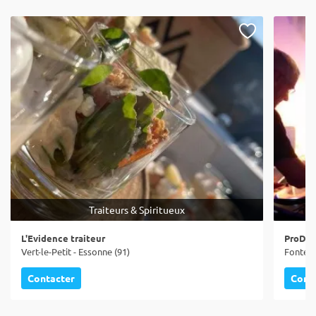
Traiteurs & Spiritueux
L'Evidence traiteur
ProDJ 
Vert-le-Petit - Essonne (91)
Fontena
Contacter
Cont