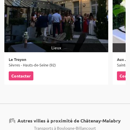
Lieux
Le Troyon
Aux Ja
Sèvres - Hauts-de-Seine (92)
Saint-C
Contacter
Cont
Autres villes à proximité de Châtenay-Malabry
Transports à Boulogne-Billancourt