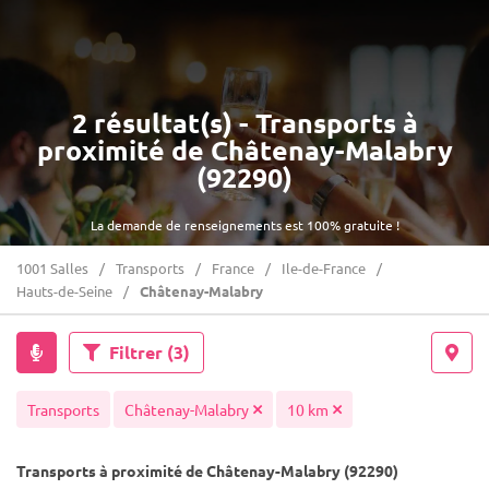
2 résultat(s) - Transports à
proximité de Châtenay-Malabry
(92290)
La demande de renseignements est 100% gratuite !
1001 Salles
Transports
France
Ile-de-France
Hauts-de-Seine
Châtenay-Malabry
Filtrer
(3)
Transports
Châtenay-Malabry
10 km
Transports à proximité de Châtenay-Malabry (92290)