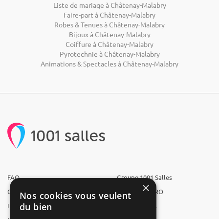
Liste de mariage à Châtenay-Malabry
Faire-part à Châtenay-Malabry
Robes & Tenues à Châtenay-Malabry
Bijoux à Châtenay-Malabry
Coiffure à Châtenay-Malabry
Pyrotechnie à Châtenay-Malabry
Animations & Spectacles à Châtenay-Malabry
FAQ
Groupe 1001 Salles
×
Qui sommes-nous ?
1001 Salles PRO
Nos cookies vous veulent
du bien
L'équipe
1001 Traiteurs