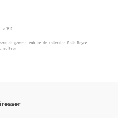
nne (91)
 haut de gamme, voiture de collection Rolls Royce
 Chauffeur
éresser