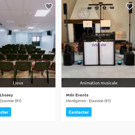
Lieux
Animation musicale
 Lhosey
Mdn Events
Essonne (91)
Montgeron - Essonne (91)
cter
Contacter