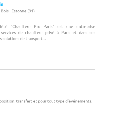
is
Bois - Essonne (91)
ciété "Chauffeur Pro Paris" est une entreprise
s services de chauffeur privé à Paris et dans ses
s solutions de transport ...
sposition, transfert et pour tout type d'événements.