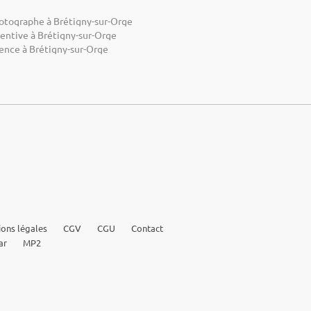
otographe à Brétigny-sur-Orge
centive à Brétigny-sur-Orge
ence à Brétigny-sur-Orge
ons légales
CGV
CGU
Contact
ar
MP2