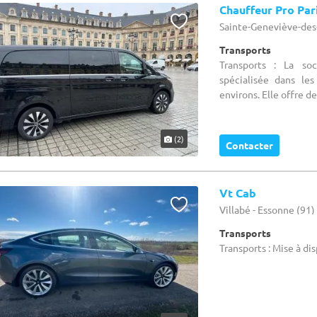
Chauffeur Pro Par
Sainte-Geneviève-des-
Transports
Transports : La so
spécialisée dans le
environs. Elle offre de
(2)
Contacter
Vt Cab
Villabé - Essonne (91)
Transports
Transports : Mise à di