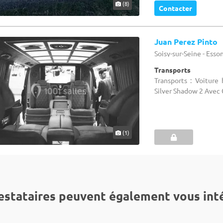
(8)
Contacter
Juan Perez Pinto
Soisy-sur-Seine - Esso
Transports
Transports : Voiture
Silver Shadow 2 Avec
(1)
estataires peuvent également vous int