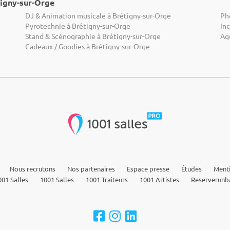
tigny-sur-Orge
DJ & Animation musicale à Brétigny-sur-Orge
Ph
Pyrotechnie à Brétigny-sur-Orge
In
Stand & Scénographie à Brétigny-sur-Orge
Ag
Cadeaux / Goodies à Brétigny-sur-Orge
Nous recrutons
Nos partenaires
Espace presse
Études
Menti
01 Salles
1001 Salles
1001 Traiteurs
1001 Artistes
Reserverunb