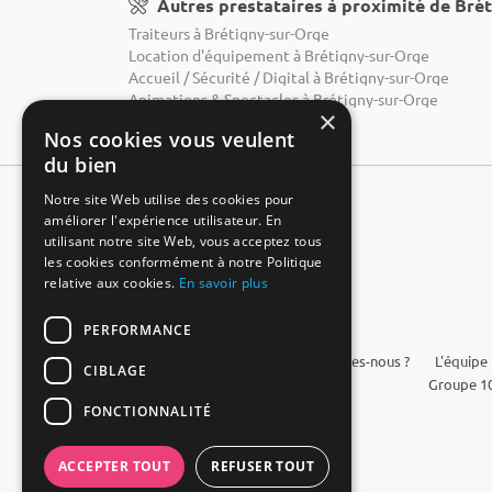
Autres prestataires à proximité de Bré
Traiteurs à Brétigny-sur-Orge
Location d'équipement à Brétigny-sur-Orge
Accueil / Sécurité / Digital à Brétigny-sur-Orge
Animations & Spectacles à Brétigny-sur-Orge
×
Nos cookies vous veulent
du bien
Notre site Web utilise des cookies pour
améliorer l'expérience utilisateur. En
utilisant notre site Web, vous acceptez tous
les cookies conformément à notre Politique
relative aux cookies.
En savoir plus
PERFORMANCE
FAQ
Qui sommes-nous ?
L'équipe
CIBLAGE
Groupe 10
FONCTIONNALITÉ
ACCEPTER TOUT
REFUSER TOUT