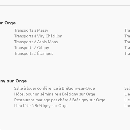
ur-Orge
Transports à Massy
Tr
Transports à Viry-Châtillon
Tra
Transports à Athis-Mons
Tra
Transports à Grigny
Tra
Transports à Étampes
Tr
gny-sur-Orge
Salle à louer conférence à Brétigny-sur-Orge
Sal
Hôtel pour un séminaire à Brétigny-sur-Orge
Lie
Restaurant mariage pas chère à Brétigny-sur-Orge
Li
Lieu fête à Brétigny-sur-Orge
Loc