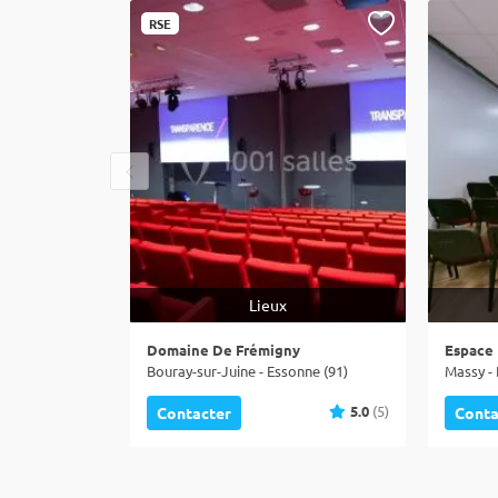
RSE
Lieux
Domaine De Frémigny
Espace
Bouray-sur-Juine - Essonne (91)
Massy - 
5.0
(5)
Contacter
Conta