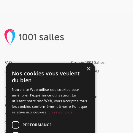
FAQ
Groupe 1001 Salles
×
Qui sommes-nous ?
1001 Salles PRO
Nos cookies vous veulent
du bien
L'équipe
1001 Traiteurs
Nous recrutons
1001 Artistes
Notre site Web utilise des cookies pour
améliorer l'expérience utilisateur. En
Nos partenaires
Reserverunbar
utilisant notre site Web, vous acceptez tous
Espace presse
MP2
les cookies conformément à notre Politique
relative aux cookies.
En savoir plus
Mentions légales
CGV
PERFORMANCE
CGU