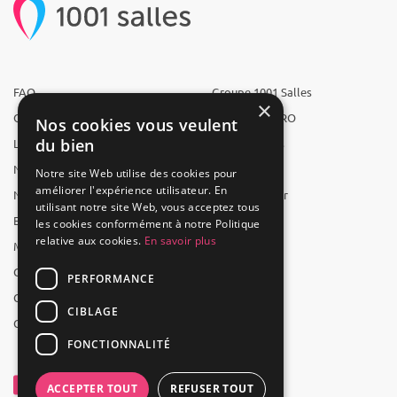
FAQ
Groupe 1001 Salles
×
Qui sommes-nous ?
1001 Salles PRO
Nos cookies vous veulent
du bien
L'équipe
1001 Traiteurs
Nous recrutons
1001 Artistes
Notre site Web utilise des cookies pour
améliorer l'expérience utilisateur. En
Nos partenaires
Reserverunbar
utilisant notre site Web, vous acceptez tous
Espace presse
MP2
les cookies conformément à notre Politique
relative aux cookies.
En savoir plus
Mentions légales
CGV
PERFORMANCE
CGU
CIBLAGE
Contact
FONCTIONNALITÉ
ACCEPTER TOUT
REFUSER TOUT