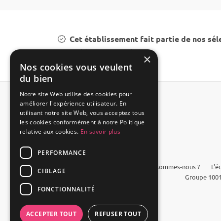
Cet établissement fait partie de nos sél
Louer château mariage à Veyras
×
Nos cookies vous veulent
du bien
Notre site Web utilise des cookies pour
améliorer l'expérience utilisateur. En
utilisant notre site Web, vous acceptez tous
les cookies conformément à notre Politique
relative aux cookies.
En savoir plus
PERFORMANCE
FAQ
Qui sommes-nous ?
L'é
CIBLAGE
Groupe 1001
FONCTIONNALITÉ
ACCEPTER TOUT
REFUSER TOUT