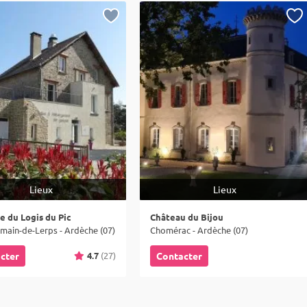
Lieux
Lieux
 du Logis du Pic
Château du Bijou
main-de-Lerps - Ardèche (07)
Chomérac - Ardèche (07)
4.7
(27)
cter
Contacter