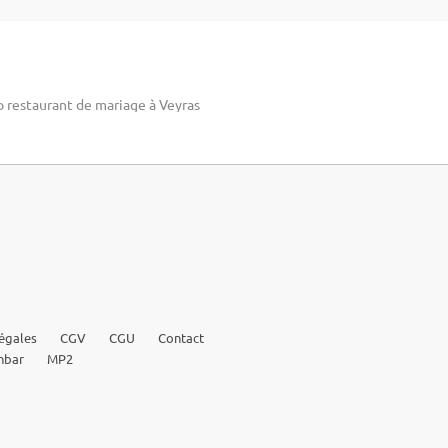
p restaurant de mariage à Veyras
égales
CGV
CGU
Contact
nbar
MP2