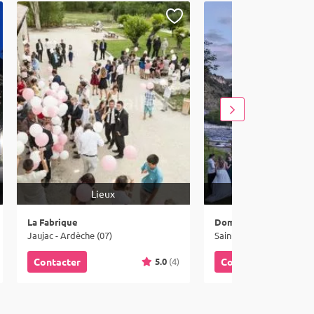
Lieux
Lieux
La Fabrique
Jaujac - Ardèche (07)
Saint-Privat - Ardèche (0
5.0
(4)
Contacter
Contacter