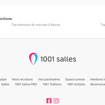
ections
Top domaine de mariage à Veyras
To
quipe
Nous recrutons
Nos partenaires
Espace presse
Mentions l
 Salles
1001 Salles PRO
1001 Traiteurs
1001 Artistes
Reserveru