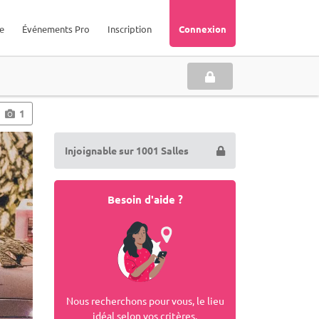
e
Événements Pro
Inscription
Connexion
1
Injoignable sur 1001 Salles
Besoin d'aide ?
Nous recherchons pour vous, le lieu
idéal selon vos critères.