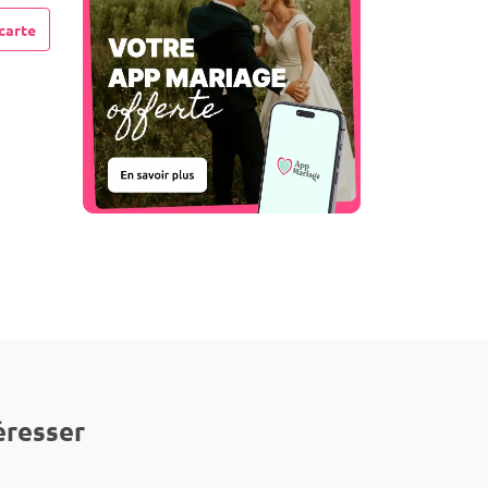
carte
éresser