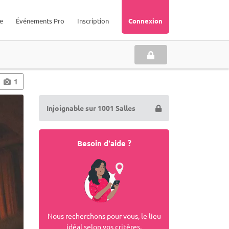
e
Événements Pro
Inscription
Connexion
1
Injoignable sur 1001 Salles
Besoin d'aide ?
Nous recherchons pour vous, le lieu
idéal selon vos critères.