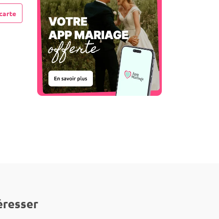
carte
éresser