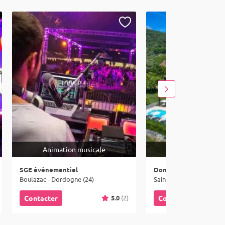
Animation musicale
Lieux
SGE événementiel
Boulazac - Dordogne (24)
5.0
(2)
Contacter
Contacter