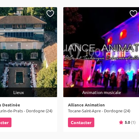
Lieux
Animation musicale
u Destinée
Alliance Animation
urin-de-Prats - Dordogne (24)
Tocane-Saint-Apre - Dordogne (24)
5.0
(1)
cter
Contacter