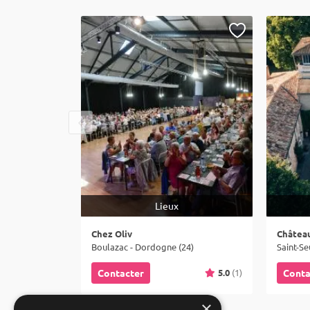
Lieux
Chez Oliv
Châtea
Boulazac - Dordogne (24)
Saint-Se
5.0
(1)
Contacter
Conta
×