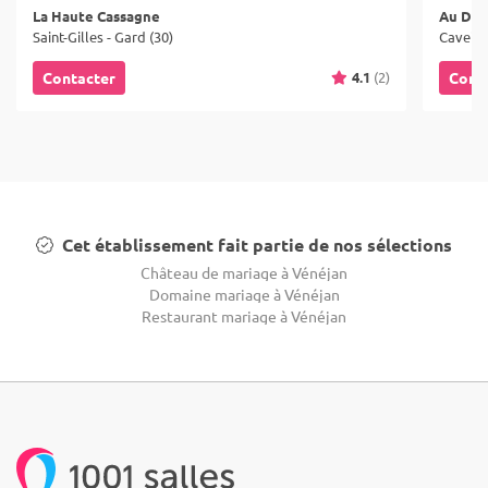
La Haute Cassagne
Au Dol
Saint-Gilles - Gard (30)
Caveira
4.1
(2)
Contacter
Cont
Cet établissement fait partie de nos sélections
Château de mariage à Vénéjan
Domaine mariage à Vénéjan
Restaurant mariage à Vénéjan