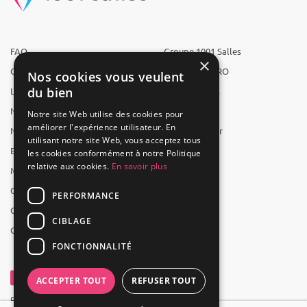
FAQ
Groupe 1001 Salles
×
Qui sommes-nous ?
1001 Salles PRO
Nos cookies vous veulent
du bien
L'équipe
1001 Traiteurs
Nous recrutons
1001 Artistes
Notre site Web utilise des cookies pour
améliorer l'expérience utilisateur. En
Nos partenaires
Reserverunbar
utilisant notre site Web, vous acceptez tous
Espace presse
MP2
les cookies conformément à notre Politique
relative aux cookies.
En savoir plus
Mentions légales
CGV
PERFORMANCE
CGU
CIBLAGE
Contact
FONCTIONNALITÉ
ACCEPTER TOUT
REFUSER TOUT
Powered by Groupe 1001Salles