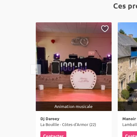
Ces pr
Animation musicale
Dj Daroey
Manoir 
La Bouillie - Côtes-d'Armor (22)
Lamball
Contacter
Conta