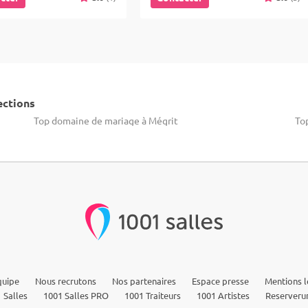
ections
Top domaine de mariage à Mégrit
To
quipe
Nous recrutons
Nos partenaires
Espace presse
Mentions l
 Salles
1001 Salles PRO
1001 Traiteurs
1001 Artistes
Reserveru