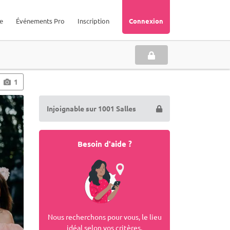
e
Événements Pro
Inscription
Connexion
1
Injoignable sur 1001 Salles
Besoin d'aide ?
Nous recherchons pour vous, le lieu
idéal selon vos critères.