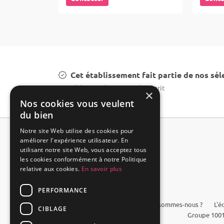
Cet établissement fait partie de nos sél
Top châteaux de mariage à Mégrit
×
Nos cookies vous veulent
du bien
Notre site Web utilise des cookies pour
améliorer l'expérience utilisateur. En
utilisant notre site Web, vous acceptez tous
les cookies conformément à notre Politique
relative aux cookies.
En savoir plus
PERFORMANCE
FAQ
Qui sommes-nous ?
L'é
CIBLAGE
Groupe 1001