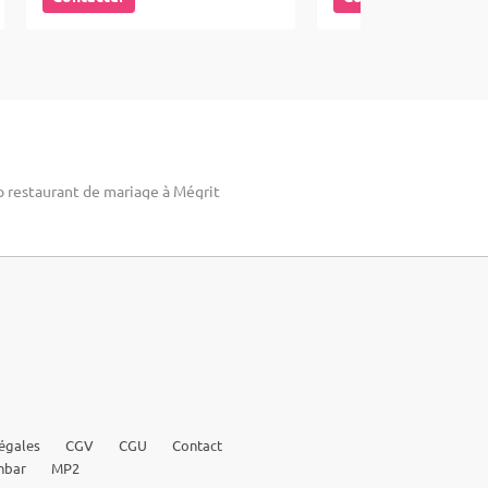
p restaurant de mariage à Mégrit
égales
CGV
CGU
Contact
nbar
MP2