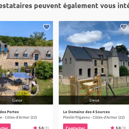
estataires peuvent également vous int
Lieux
Lieux
des Portes
Le Domaine des 4 Sources
e - Côtes-d'Armor (22)
Pleslin-Trigavou - Côtes-d'Armor (22)
5.0
(1)
5.0
(3)
cter
Contacter