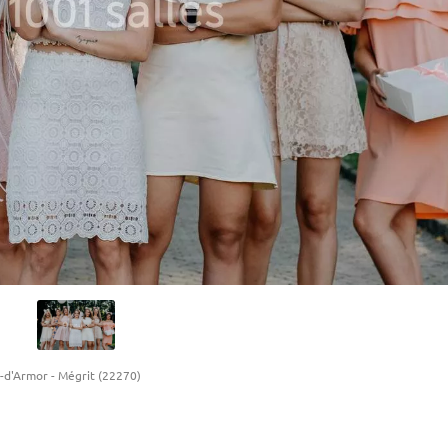
-d'Armor
-
Mégrit (22270)