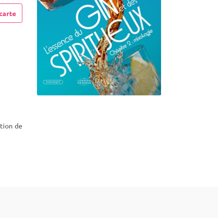
carte
ition de