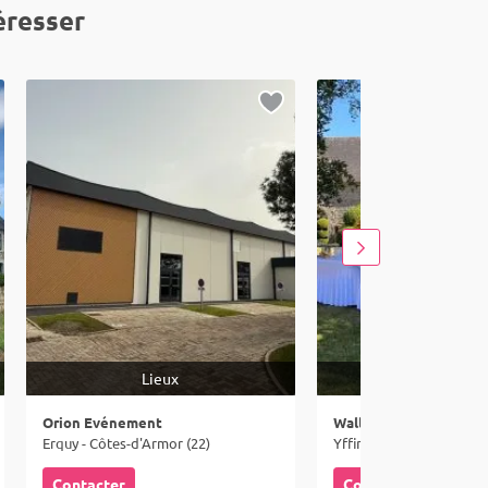
éresser
Lieux
Traiteurs & Spir
Orion Evénement
Walle Traiteur
Erquy - Côtes-d'Armor (22)
Yffiniac - Côtes-d'Armor
Contacter
Contacter