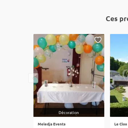
Ces pr
Décoration
Meledja Events
Le Clos