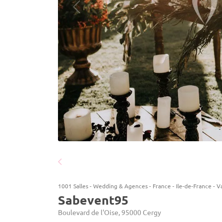
1001 Salles
-
Wedding & Agences
-
France
-
Ile-de-France
-
Va
Sabevent95
Boulevard de l'Oise, 95000 Cergy