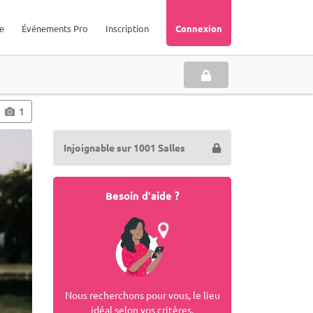
e
Événements Pro
Inscription
Connexion
1
Injoignable sur 1001 Salles
Besoin d'aide ?
Nous recherchons pour vous, le lieu
idéal selon vos critères.