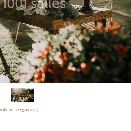
l-d'Oise
-
Cergy (95000)