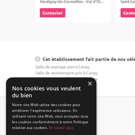
Montigny-lès-Cormeilles - Val-d'Oise (95)
Saint-Ge
Contacter
Conta
Cet établissement fait partie de nos sél
Salle de mariage prix à Cergy
Salle de anniversaire prix à Cergy
Domaine de mariage prix à Cergy
×
Nos cookies vous veulent
du bien
Notre site Web utilise des cookies pour
améliorer l'expérience utilisateur. En
utilisant notre site Web, vous acceptez tous
les cookies conformément à notre Politique
relative aux cookies.
En savoir plus