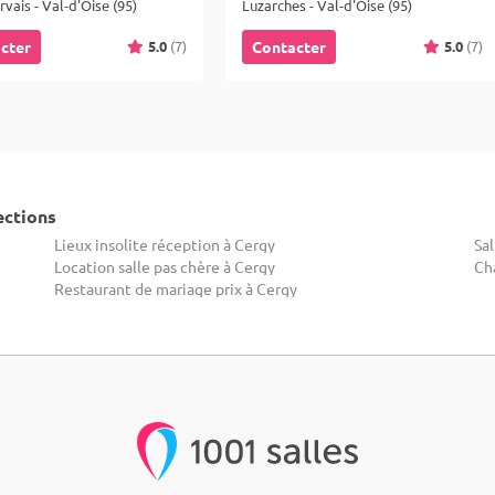
rvais - Val-d'Oise (95)
Luzarches - Val-d'Oise (95)
5.0
(7)
5.0
(7)
cter
Contacter
ections
Lieux insolite réception à Cergy
Sal
Location salle pas chère à Cergy
Ch
Restaurant de mariage prix à Cergy