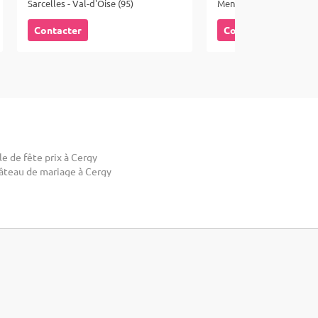
Sarcelles - Val-d'Oise (95)
Menucourt - Val-d'Oise (
Contacter
Contacter
le de fête prix à Cergy
âteau de mariage à Cergy