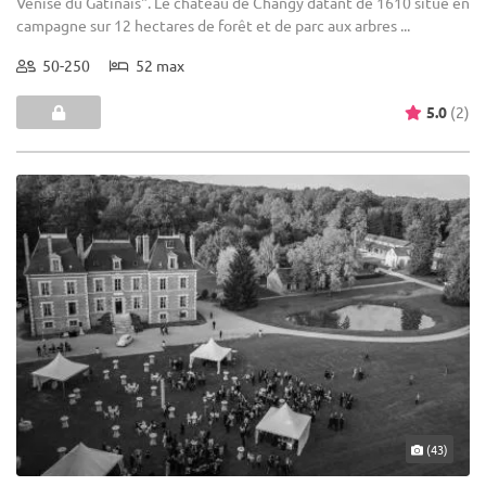
Venise du Gâtinais". Le château de Changy datant de 1610 situé en
campagne sur 12 hectares de forêt et de parc aux arbres ...
50-250
52 max
5.0
(2)
(43)