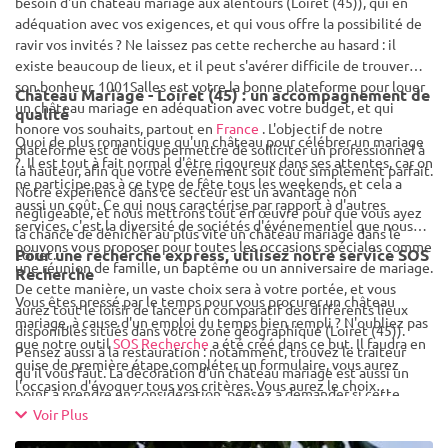
besoin d'un château mariage aux alentours (Loiret (45)), qui en
adéquation avec vos exigences, et qui vous offre la possibilité de
ravir vos invités ? Ne laissez pas cette recherche au hasard : il
existe beaucoup de lieux, et il peut s'avérer difficile de trouver
son bonheur. 1001Salles est votre la bonne plateforme pour louer
Château Mariage - Loiret (45) : un accompagnement de
un château mariage en adéquation avec votre budget, et qui
qualité
honore vos souhaits, partout en
France
. L'objectif de notre
Quoi de plus romantique qu'un château pour célébrer un mariage
plateforme est de vous permettre de solliciter un professionnel à
?. Il est tout à fait normal d'être rigoureux dans ses attentes, car on
la hauteur, afin que votre événement soit tout simplement parfait.
ne participe pas à ce type de fête tous les weekends, et cela a
Notre expérience dans ce secteur est un avantage non
aussi un coût. Ce qui nous caractérise par rapport à d'autres
négligeable, et nous mettrons tout en œuvre pour que vous ayez
services, c'est la diversité de sociétés d'événementiel que nous
la chance de dénicher au plus vite un château mariage dans le
pouvons vous proposer pour toutes les occasions spéciales comme
Pour une recherche express, utilisez notre service SOS
Loiret.
une réunion de famille, un baptême ou un anniversaire de mariage.
Recherche
De cette manière, un vaste choix sera à votre portée, et vous
Vous êtes pressé par le temps pour vous procurer un château
aurez tout le loisir de lancer un comparatif des différents lieux
mariage, à cause d'un emploi du temps bien rempli ? N'oubliez pas
disponibles situés dans votre zone géographique (Loiret (45)).
que notre outil
SOS Recherche
a été créé dans ce but. Il faudra en
Pensez aussi à la restauration : notamment, trouvez le traiteur
guise de première étape compléter un formulaire, vous aurez
qu'il vous faut. La décoration d'un château mariage est aussi un
l'occasion d'évoquer tous vos critères. Vous aurez le choix
point à prendre en considération, pensez à demander si cette
concernant la nécessité d'avoir recours à un service de
prestation est incluse. Un autre critère compte également, il
Voir Plus
restauration, la date de l'événement ou vos préférences en
s'agit de la capacité du lieu de réception : plutôt grande réception,