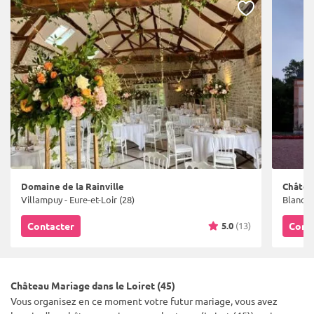
Domaine de la Rainville
Châtea
Villampuy - Eure-et-Loir (28)
Blancaf
5.0
(13)
Contacter
Cont
Château Mariage dans le Loiret (45)
Vous organisez en ce moment votre futur mariage, vous avez