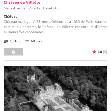
Château de Villette
Ménestreau-en-Villette - Loiret (45)
Château
Château mariage : A 25 kms d'Orléans et à 1h30 de Paris, dans un
parc de dix hectares, le Château de Villette est entouré d'arbres
plusieurs fois centenaires.
10-450
60 max
5.0
(5)