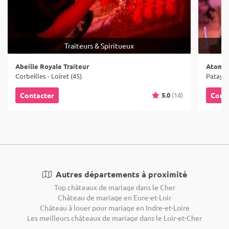
Traiteurs & Spiritueux
Abeille Royale Traiteur
Atomix
Corbeilles - Loiret (45)
Patay - 
5.0
(14)
Contacter
Cont
Autres départements à proximité
Top châteaux de mariage dans le Cher
Château de mariage en Eure-et-Loir
Château à louer pour mariage en Indre-et-Loire
Les meilleurs châteaux de mariage dans le Loir-et-Cher