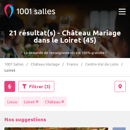
21 résultat(s) - Château Mariage
dans le Loiret (45)
La demande de renseignements est 100% gratuite !
1001 Salles
Château Mariage
France
Centre-Val de Loire
Loiret
Filtrer
(3)
Lieux
Loiret
Château
Nos suggestions