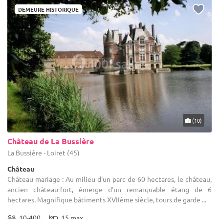
matière de décoration... Des entreprises du secteur seront
ou petite fête confidentielle ? Du restaurant étoilé à un lieu de
DEMEURE HISTORIQUE
sélectionnées en tenant compte de chaque critère donné.
réception en extérieur, en passant par tous les types de
Dernière étape, des devis seront mis à disposition par tous les
professionnels de l'événementiel, nous pouvons pallier toutes les
professionnels sollicités, concernant un château mariage dans le
situations. Opter pour 1001Sallesvous permettra d'aller à
Loiret, choisissez celui qui vous convient le mieux ! Comme vous
l'essentiel.
pourrez le constater, nos partenaires sauront se montrer réactifs
et à l'écoute. Nul doute que vos invités apprécieront fortement ce
moment important, organisé par vos soins grâce à l'aide de
1001Salles !
(10)
Château de La Bussière
La Bussière - Loiret (45)
Château
Château mariage : Au milieu d'un parc de 60 hectares, le château,
ancien château-fort, émerge d'un remarquable étang de 6
hectares. Magnifique bâtiments XVIIème siècle, tours de garde ...
10-400
15 max