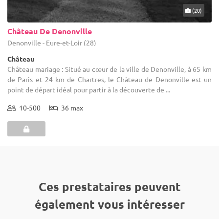
(20)
Château De Denonville
Denonville - Eure-et-Loir (28)
Château
Château mariage : Situé au cœur de la ville de Denonville, à 65 km
de Paris et 24 km de Chartres, le Château de Denonville est un
point de départ idéal pour partir à la découverte de ...
10-500
36 max
Ces prestataires peuvent
également vous intéresser