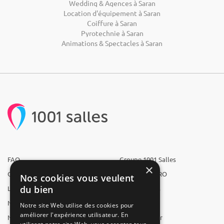
Wedding & Agences à Saran
Location d'équipement à Saran
Coiffure à Saran
Pyrotechnie à Saran
Animations & Spectacles à Saran
FAQ
Groupe 1001 Salles
×
Qui sommes-nous ?
1001 Salles PRO
Nos cookies vous veulent
du bien
L'équipe
1001 Traiteurs
Nous recrutons
1001 Artistes
Notre site Web utilise des cookies pour
améliorer l'expérience utilisateur. En
Nos partenaires
Reserverunbar