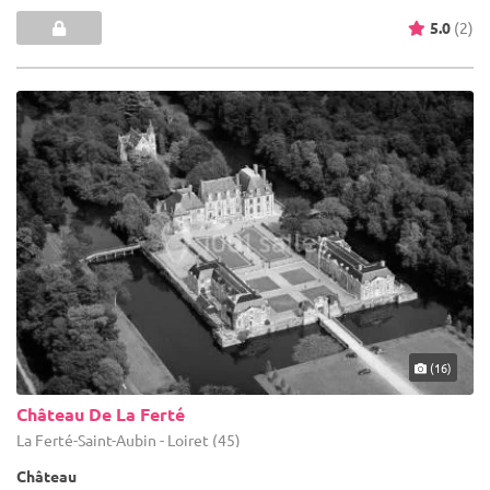
5.0
(2)
(16)
Château De La Ferté
La Ferté-Saint-Aubin - Loiret (45)
Château