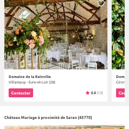
Domaine de la Rainville
Domain
Villampuy - Eure-et-Loir (28)
Gironvil
5.0
(13)
Contacter
Cont
Château Mariage à proximité de Saran (45770)