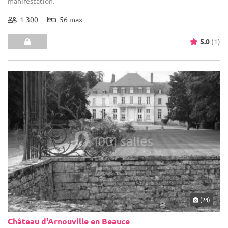
manifestation.
1-300
56 max
5.0
(1)
(24)
Château d'Arnouville en Beauce