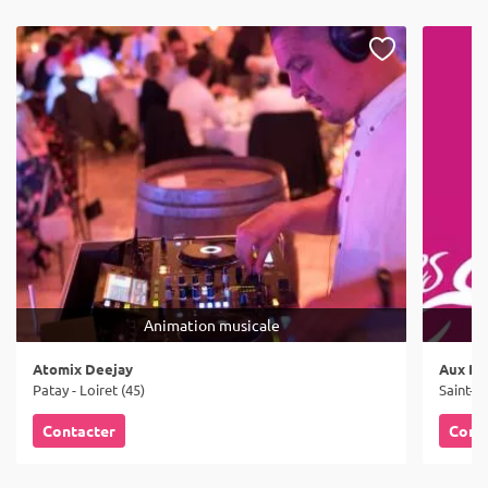
Animation musicale
Atomix Deejay
Aux Del
Patay - Loiret (45)
Saint-De
Contacter
Cont