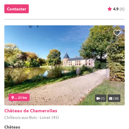
Contacter
4.9
(6)
... 23 km
(1)
(38)
Château de Chamerolles
Chilleurs-aux-Bois - Loiret (45)
Château