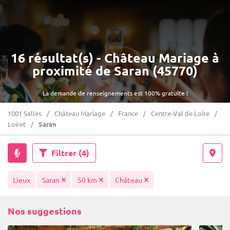
16 résultat(s) - Château Mariage à
proximité de Saran (45770)
La demande de renseignements est 100% gratuite !
1001 Salles
Château Mariage
France
Centre-Val de Loire
Loiret
Saran
Filtrer
(4)
Lieux
Saran
50 km
Château
Nos suggestions