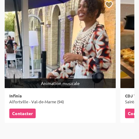
Animation musicale
Infinia
CDJ Tr
Alfortville - Val-de-Marne (94)
Saint-M
Contacter
Cont