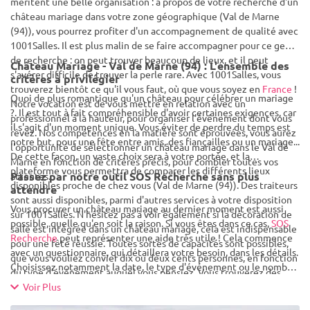
méritent une belle organisation : à propos de votre recherche d'un
château mariage dans votre zone géographique (Val de Marne
(94)), vous pourrez profiter d'un accompagnement de qualité avec
1001Salles. Il est plus malin de se faire accompagner pour ce genre
de recherche : on peut trouver beaucoup de lieux, et il peut
Château Mariage - Val de Marne (94) : L'ensemble des
s'avérer difficile de trouver la perle rare. Avec 1001Salles, vous
critères à privilégier
trouverez bientôt ce qu'il vous faut, où que vous soyez en
France
!
Quoi de plus romantique qu'un château pour célébrer un mariage
Notre vocation est de vous mettre en relation avec un
?. Il est tout à fait compréhensible d'avoir certaines exigences, car
professionnel à la hauteur, pour organiser l'événement dont vous
il s'agit d'un moment unique. Vous éviter de perdre du temps est
rêvez. Nos compétences en la matière sont éprouvées, vous aurez
notre but, pour une fête entre amis, des fiançailles ou un mariage...
l'opportunité de sélectionner un château mariage dans le Val de
De cette façon, un vaste choix sera à votre portée, et la
Marne en fonction de critères précis, pour combler toutes vos
plateforme vous permettra de comparer les différents lieux
Passez par notre outil SOS Recherche sans plus
attentes.
disponibles proche de chez vous (Val de Marne (94)). Des traiteurs
attendre
sont aussi disponibles, parmi d'autres services à votre disposition
Vous procurer un château mariage au dernier moment est aussi
sur 1001Salles. N'hésitez pas à voir également si la décoration de
possible, quelle qu'en soit la raison. Si vous êtes dans ce cas,
SOS
salle est intégrée dans un château mariage, cela est indispensable
Recherche
peut représenter une aide très utile ! Cela commence
pour une fête réussie. Toutes sortes de capacités sont possibles,
avec un questionnaire, qui détaillera votre besoin, dans les détails.
que vous vouliez convier dix ou deux cents personnes, en fonction
Choisissez notamment la date, le type d'événement ou le nombre
du type d'événement auquel vous pensiez. Vous trouverez des
de devis que vous désirez... Nous vous enverrons alors un listing de
manoirs ou des petits restaurants intimes ainsi que des
Voir Plus
professionnels choisis selon vos souhaits, et ceux-ci prendront
professionnels de l'événementiel pour tous les goûts.