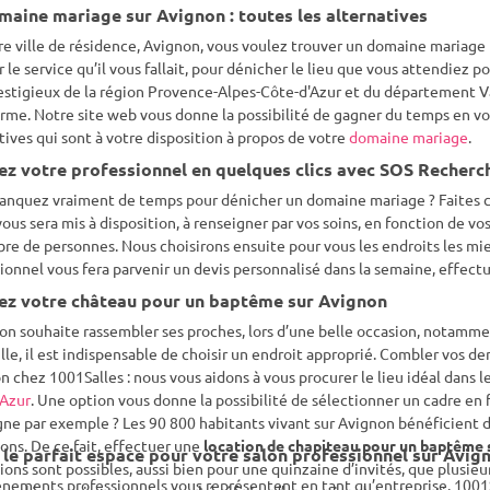
maine mariage sur Avignon : toutes les alternatives
re ville de résidence, Avignon, vous voulez trouver un domaine mariage
r le service qu’il vous fallait, pour dénicher le lieu que vous attendiez p
estigieux de la région Provence-Alpes-Côte-d'Azur et du département Va
rme. Notre site web vous donne la possibilité de gagner du temps en v
tives qui sont à votre disposition à propos de votre
domaine mariage
.
ez votre professionnel en quelques clics avec SOS Recherc
anquez vraiment de temps pour dénicher un domaine mariage ? Faites co
vous sera mis à disposition, à renseigner par vos soins, en fonction de vo
re de personnes. Nous choisirons ensuite pour vous les endroits les mie
ionnel vous fera parvenir un devis personnalisé dans la semaine, effect
ez votre château pour un baptême sur Avignon
n souhaite rassembler ses proches, lors d’une belle occasion, notamme
lle, il est indispensable de choisir un endroit approprié. Combler vos d
n chez 1001Salles : nous vous aidons à vous procurer le lieu idéal dans
'Azur
. Une option vous donne la possibilité de sélectionner un cadre en 
e par exemple ? Les 90 800 habitants vivant sur Avignon bénéficient de
ons. De ce fait, effectuer une
location de chapiteau pour un baptême
 le parfait espace pour votre salon professionnel sur Avig
ions sont possibles, aussi bien pour une quinzaine d’invités, que plusieu
nements professionnels vous représentent en tant qu’entreprise. 1001Sa