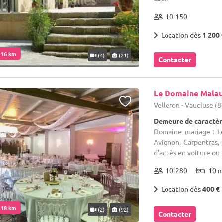
10-150
Location dès
1 200 
. 16 km
(4)
(21)
Contacter
Le Domaine Mala
Velleron - Vaucluse (8
Demeure de caractèr
Domaine mariage : L
Avignon, Carpentras, C
d'accès en voiture ou 
10-280
10 
Location dès
400 €
. 18 km
(2)
(92)
Contacter