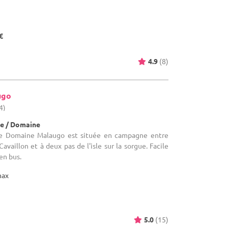
€
4.9
(8)
ugo
4)
e / Domaine
e Domaine Malaugo est située en campagne entre
availlon et à deux pas de l'isle sur la sorgue. Facile
en bus.
max
5.0
(15)