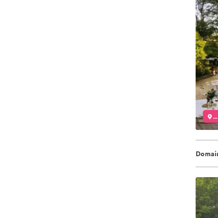
..
Domain