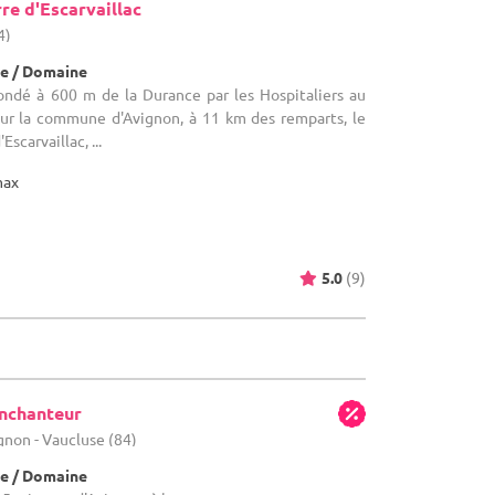
re d'Escarvaillac
4)
e / Domaine
ndé à 600 m de la Durance par les Hospitaliers au
 sur la commune d'Avignon, à 11 km des remparts, le
Escarvaillac, ...
max
5.0
(9)
Enchanteur
gnon - Vaucluse (84)
e / Domaine