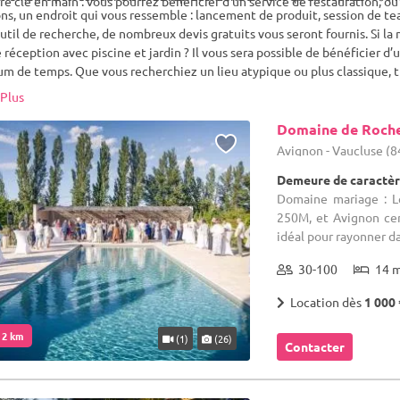
re clé en main : vous pourrez bénéficier d’un service de restauration, o
ns, un endroit qui vous ressemble : lancement de produit, session de tea
util de recherche, de nombreux devis gratuits vous seront fournis. Si l
e réception avec piscine et jardin ? Il vous sera possible de bénéficier d
 de temps. Que vous recherchiez un lieu atypique ou plus classique, t
n, dans le département Vaucluse.
Plus
Domaine de Roch
Avignon - Vaucluse (8
Demeure de caractèr
Domaine mariage : L
250M, et Avignon cen
idéal pour rayonner d
30-100
14 
Location dès
1 000 
. 2 km
(1)
(26)
Contacter