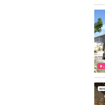
..
NOU