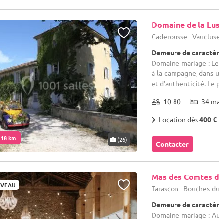
Domaine de la Lu
Caderousse - Vaucluse
Demeure de caractèr
Domaine mariage : Les
à la campagne, dans 
et d'authenticité. Le pa
10-80
34 m
Location dès
400 €
. 18 km
(26)
Contacter
Mas des Comtes d
VEAU
Tarascon - Bouches-d
Demeure de caractèr
Domaine mariage : Aux