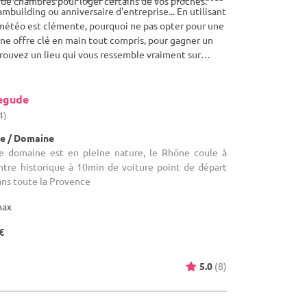
u de chambres pour loger certains de vos proches.
mbuilding ou anniversaire d'entreprise... En utilisant
a météo est clémente, pourquoi ne pas opter pour une
’une offre clé en main tout compris, pour gagner un
rouvez un lieu qui vous ressemble vraiment sur
egude
4)
e / Domaine
e domaine est en pleine nature, le Rhône coule à
tre historique à 10min de voiture point de départ
ans toute la Provence
max
€
5.0
(8)