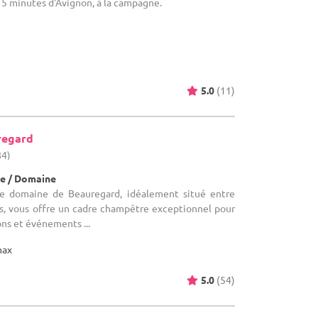
5 minutes d'Avignon, à la campagne.
5.0
(11)
regard
84)
e / Domaine
e domaine de Beauregard, idéalement situé entre
s, vous offre un cadre champêtre exceptionnel pour
ons et événements ...
max
5.0
(54)