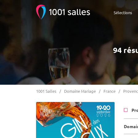
Sélections
94 rés
1001 Salles
Domaine Mariage
France
Provenc
Pr
Domain