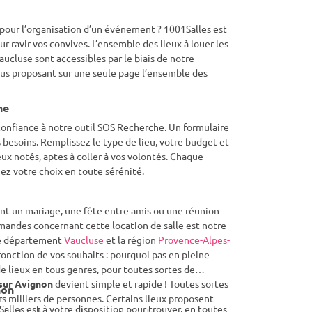
 pour l’organisation d’un événement ? 1001Salles est
our ravir vos convives. L’ensemble des lieux à louer les
ucluse sont accessibles par le biais de notre
ous proposant sur une seule page l’ensemble des
he
nfiance à notre outil SOS Recherche. Un formulaire
s besoins. Remplissez le type de lieu, votre budget et
ux notés, aptes à coller à vos volontés. Chaque
uez votre choix en toute sérénité.
nt un mariage, une fête entre amis ou une réunion
emandes concernant cette location de salle est notre
 le département
Vaucluse
et la région
Provence-Alpes-
fonction de vos souhaits : pourquoi pas en pleine
 lieux en tous genres, pour toutes sortes de
 sur Avignon
devient simple et rapide ! Toutes sortes
non
rs milliers de personnes. Certains lieux proposent
lles est à votre disposition pour trouver, en toutes