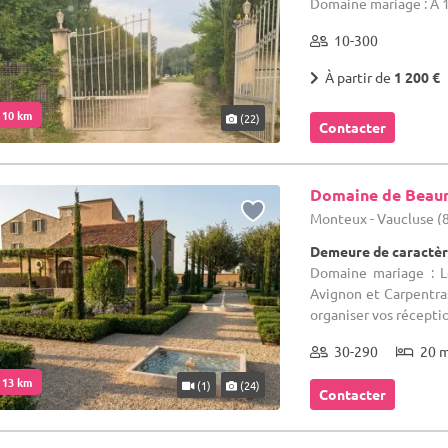
Domaine mariage : A 1
10-300
À partir de
1 200 €
. 10 km
(22)
Contacter
Domaine de Beau
Monteux - Vaucluse (
Demeure de caractèr
Domaine mariage : L
Avignon et Carpentra
organiser vos récepti
30-290
20 
. 13 km
(1)
(24)
Contacter