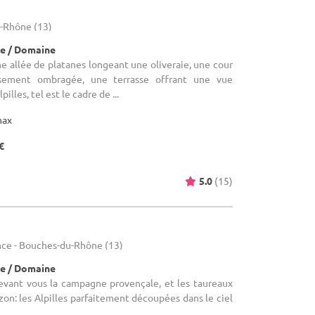
u-Rhône (13)
e / Domaine
 allée de platanes longeant une oliveraie, une cour
sement ombragée, une terrasse offrant une vue
illes, tel est le cadre de ...
max
€
5.0
(15)
ce - Bouches-du-Rhône (13)
e / Domaine
vant vous la campagne provençale, et les taureaux
zon: les Alpilles parfaitement découpées dans le ciel