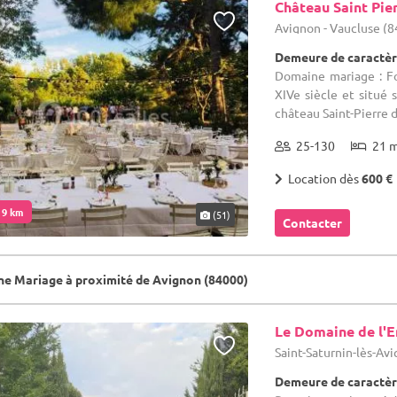
Château Saint Pier
Avignon - Vaucluse (8
Demeure de caractèr
Domaine mariage : Fo
XIVe siècle et situé
château Saint-Pierre d'
25-130
21 
Location dès
600 €
. 9 km
(51)
Contacter
e Mariage à proximité de Avignon (84000)
Le Domaine de l'
Saint-Saturnin-lès-Avi
Demeure de caractèr