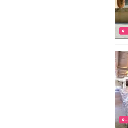
..
..