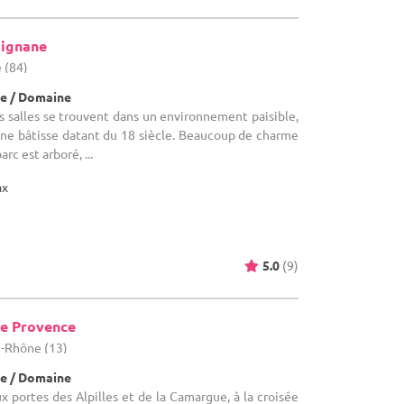
signane
 (84)
e / Domaine
 salles se trouvent dans un environnement paisible,
une bâtisse datant du 18 siècle. Beaucoup de charme
rc est arboré, ...
ax
5.0
(9)
e Provence
u-Rhône (13)
e / Domaine
 portes des Alpilles et de la Camargue, à la croisée