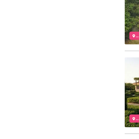
..
..