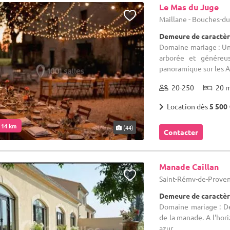
Le Mas du Juge
Maillane - Bouches-d
Demeure de caractèr
Domaine mariage : Une
arborée et généreu
panoramique sur les Alp
20-250
20 
Location dès
5 500 
. 14 km
(44)
Contacter
Manade Caillan
Saint-Rémy-de-Proven
Demeure de caractèr
Domaine mariage : De
de la manade. A l'hori
azur.