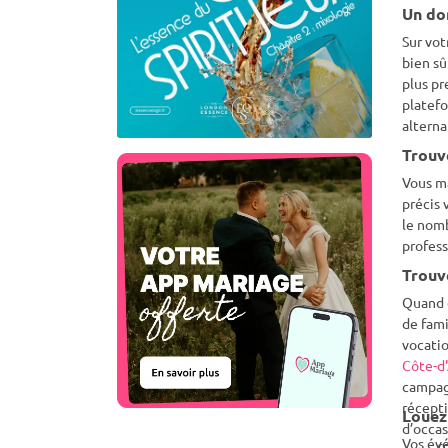
Un do
Sur vot
bien sû
plus pr
platefo
alterna
Trouv
Vous m
précis 
le nomb
profess
Trouv
Quand o
de fami
vocatio
Côte-d
campagn
récepti
Louez
d’occas
Vos évé