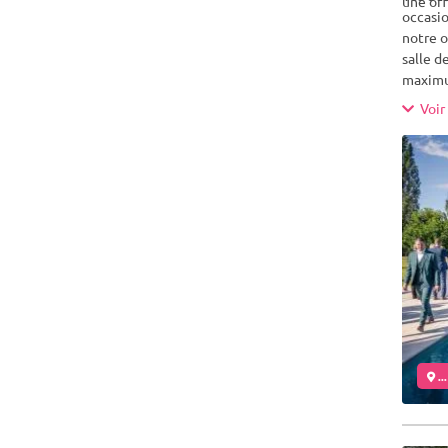
une off
occasio
notre o
salle d
maximum
Avigno
Voir 
..