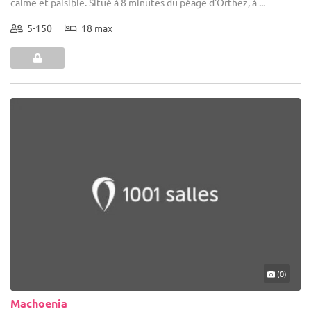
calme et paisible. Situé à 8 minutes du péage d'Orthez, à ...
5-150
18 max
(0)
Machoenia