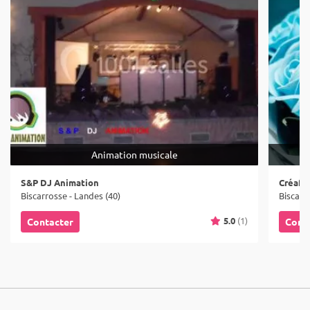
Animation musicale
S&P DJ Animation
Créafl
Biscarrosse - Landes (40)
Biscarr
5.0
(1)
Contacter
Cont