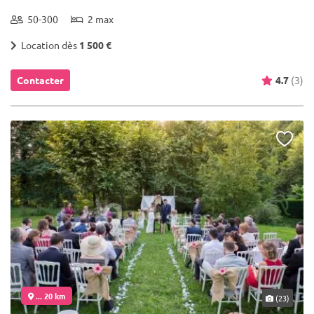
50-300
2 max
Location dès
1 500 €
Contacter
4.7
(3)
... 20 km
(23)