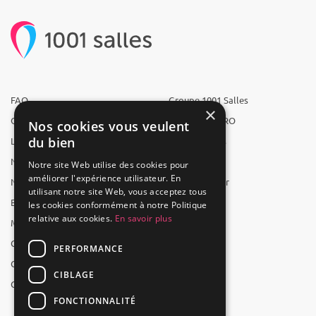
FAQ
Groupe 1001 Salles
×
Qui sommes-nous ?
1001 Salles PRO
Nos cookies vous veulent
du bien
L'équipe
1001 Traiteurs
Nous recrutons
1001 Artistes
Notre site Web utilise des cookies pour
améliorer l'expérience utilisateur. En
Nos partenaires
Reserverunbar
utilisant notre site Web, vous acceptez tous
Espace presse
MP2
les cookies conformément à notre Politique
relative aux cookies.
En savoir plus
Mentions légales
CGV
PERFORMANCE
CGU
CIBLAGE
Contact
FONCTIONNALITÉ