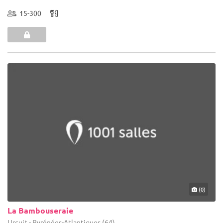
15-300
(0)
La Bambouseraie
Urcuit - Pyrénées-Atlantiques (64)