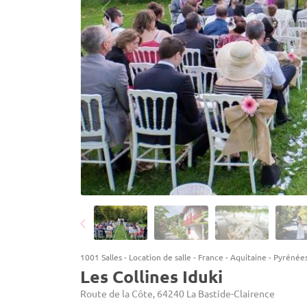
1001 Salles
-
Location de salle
-
France
-
Aquitaine
-
Pyrénées
Les Collines Iduki
Route de la Côte, 64240 La Bastide-Clairence