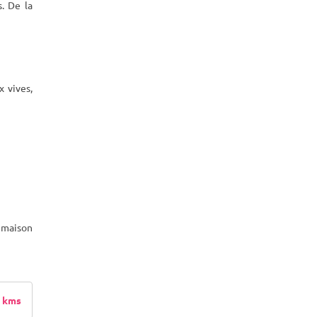
. De la
x vives,
e maison
 kms