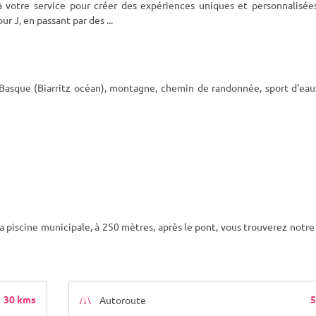
à votre service pour créer des expériences uniques et personnalisées
our J, en passant par des
...
e Basque (Biarritz océan), montagne, chemin de randonnée, sport d'eau
 la piscine municipale, à 250 mètres, après le pont, vous trouverez notr
30 kms
5
Autoroute