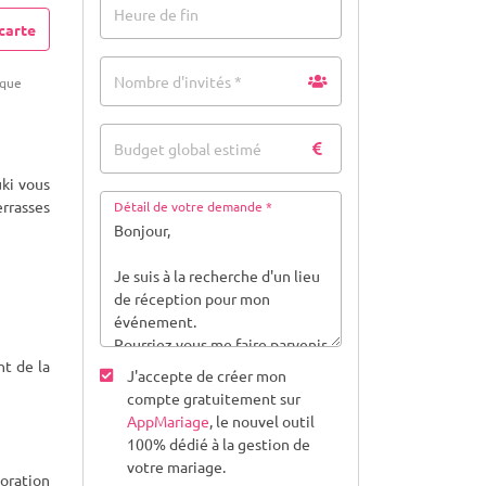
Heure de fin
carte
Nombre d'invités *
sque
Budget global estimé
uki vous
rrasses
Détail de votre demande *
nt de la
J'accepte de créer mon
compte gratuitement sur
AppMariage
, le nouvel outil
100% dédié à la gestion de
votre mariage.
boration