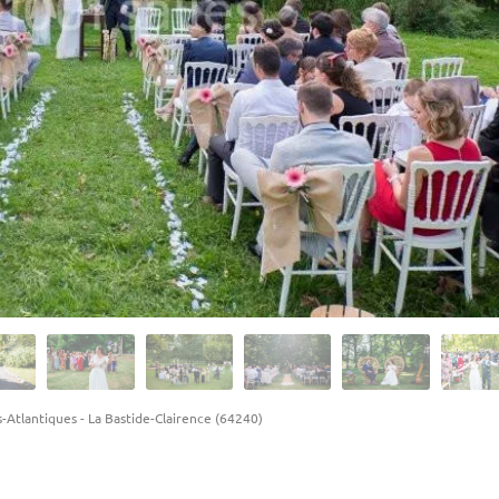
-Atlantiques
-
La Bastide-Clairence (64240)