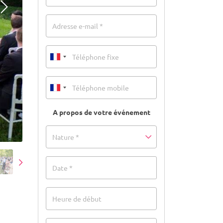
Adresse e-mail *
A propos de votre événement
Nature *
Date *
Heure de début