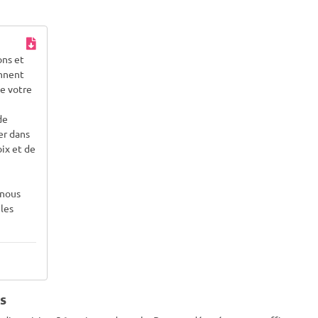
ons et
ennent
e votre
de
er dans
ix et de
 nous
 les
s