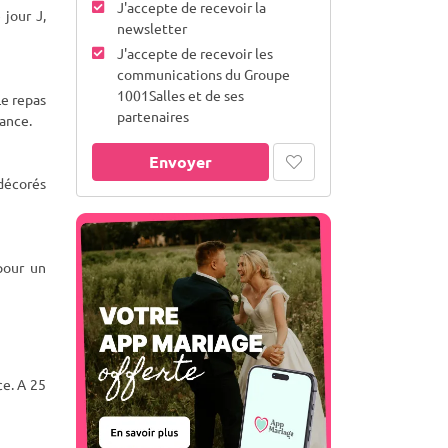
J'accepte de recevoir la
 jour J,
newsletter
J'accepte de recevoir les
communications du Groupe
1001Salles et de ses
Le repas
partenaires
iance.
Envoyer
décorés
pour un
ce. A 25