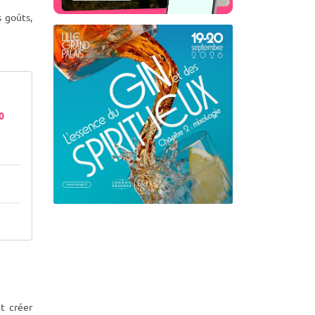
 goûts,
70
t créer