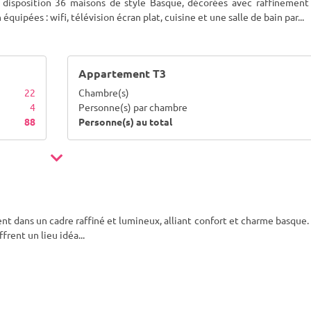
isposition 36 maisons de style Basque, décorées avec raffinement 
 équipées : wifi, télévision écran plat, cuisine et une salle de bain par
...
Appartement T3
22
Chambre(s)
4
Personne(s) par chambre
88
Personne(s) au total
ent dans un cadre raffiné et lumineux, alliant confort et charme basque. 
frent un lieu idéa
...