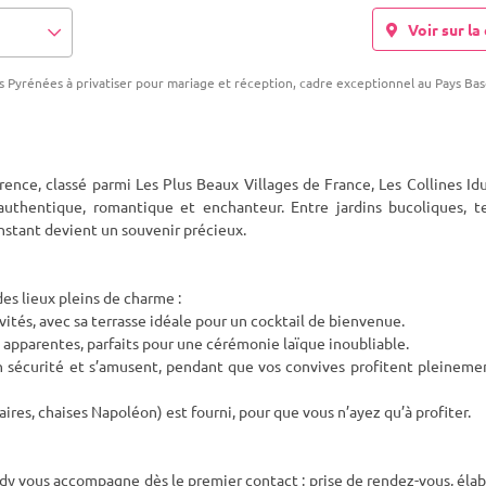
Voir sur la 
les Pyrénées à privatiser pour mariage et réception, cadre exceptionnel au Pays Ba
rence, classé parmi Les Plus Beaux Villages de France, Les Collines Id
 authentique, romantique
et enchanteur. Entre jardins bucoliques, te
instant devient un souvenir précieux.
es lieux pleins de charme :
vités, avec sa terrasse idéale pour un cocktail de bienvenue.
es apparentes, parfaits pour une cérémonie laïque inoubliable.
n sécurité et s’amusent, pendant que vos convives profitent pleineme
ires, chaises Napoléon) est fourni, pour que vous n’ayez qu’à profiter.
dy vous accompagne dès le premier contact : prise de rendez-vous, éla