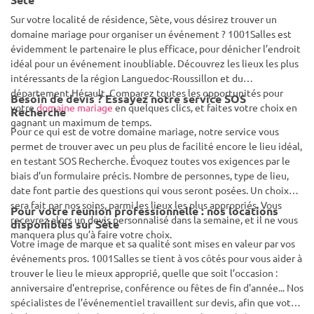
Sur votre localité de résidence, Sète, vous désirez trouver un
domaine mariage pour organiser un événement ? 1001Salles est
évidemment le partenaire le plus efficace, pour dénicher l’endroit
idéal pour un événement inoubliable. Découvrez les lieux les plus
intéressants de la région Languedoc-Roussillon et du
département Hérault. Comparez toutes les opportunités pour
Besoin de devis ? Essayez notre service SOS
votre
domaine mariage
en quelques clics, et faites votre choix en
Recherche
gagnant un maximum de temps.
Pour ce qui est de votre domaine mariage, notre service vous
permet de trouver avec un peu plus de facilité encore le lieu idéal,
en testant SOS Recherche. Évoquez toutes vos exigences par le
biais d’un formulaire précis. Nombre de personnes, type de lieu,
date font partie des questions qui vous seront posées. Un choix
sera fait par nos soins, parmi les lieux les plus appropriés. Vous
Pour votre réunion professionnelle : nos locations
recevrez alors un devis personnalisé dans la semaine, et il ne vous
disponibles sur Sète
manquera plus qu’à faire votre choix.
Votre image de marque et sa qualité sont mises en valeur par vos
événements pros. 1001Salles se tient à vos côtés pour vous aider à
trouver le lieu le mieux approprié, quelle que soit l’occasion :
anniversaire d'entreprise, conférence ou fêtes de fin d'année... Nos
spécialistes de l’événementiel travaillent sur devis, afin que votre