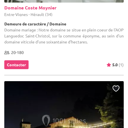
Domaine Coste Moynier
Entre-Vignes - Hérault (34)
Demeure de caractère / Domaine
Domaine mariage : Notre domaine se situe en plein coeur de l'AOP
Languedoc Saint-Christol, sur la commune éponyme, au sein d'un
domaine viticole d'une soixantaine d'hectares.
20-180
Contacter
5.0
(1)