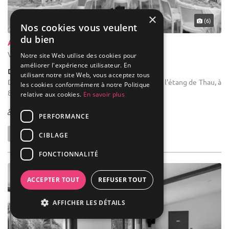
×
(6)
Nos cookies vous veulent
du bien
Abbaye de Valmagne
Villeveyrac - Hérault (34)
Notre site Web utilise des cookies pour
améliorer l'expérience utilisateur. En
Demeure de caractère / Domaine
utilisant notre site Web, vous acceptez tous
Domaine mariage : Au milieu des vignes, prés de l'étang de Thau, à
les cookies conformément à notre Politique
8km de Mèze.
relative aux cookies.
En savoir plus
10-1200
12 max
PERFORMANCE
CIBLAGE
FONCTIONNALITÉ
ACCEPTER TOUT
REFUSER TOUT
AFFICHER LES DÉTAILS