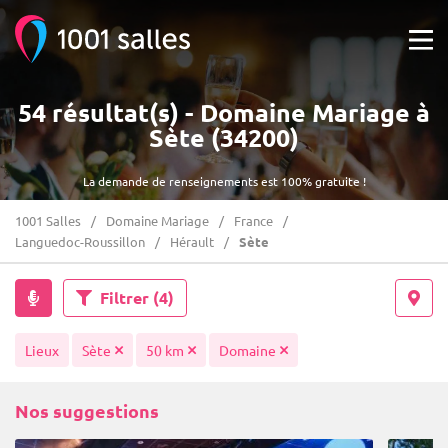
54 résultat(s) - Domaine Mariage à
Sète (34200)
La demande de renseignements est 100% gratuite !
1001 Salles
Domaine Mariage
France
Languedoc-Roussillon
Hérault
Sète
Filtrer
(4)
Lieux
Sète
50 km
Domaine
Nos suggestions