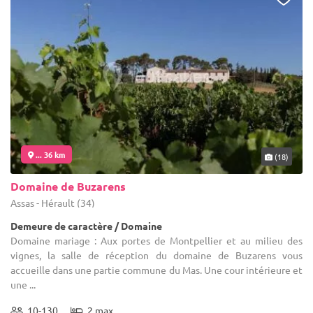
... 36 km
(18)
Domaine de Buzarens
Assas - Hérault (34)
Demeure de caractère / Domaine
Domaine mariage : Aux portes de Montpellier et au milieu des
vignes, la salle de réception du domaine de Buzarens vous
accueille dans une partie commune du Mas. Une cour intérieure et
une ...
10-130
2 max