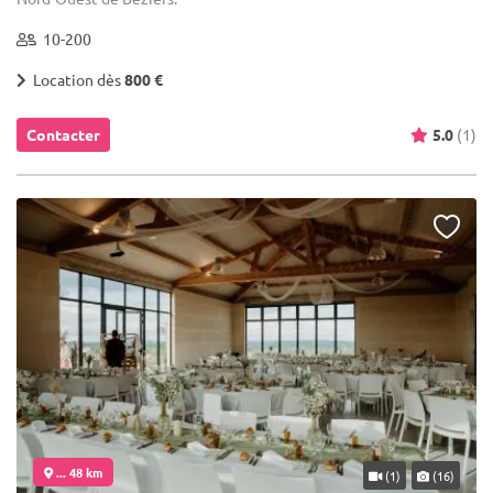
10-200
Location dès
800 €
Contacter
5.0
(1)
... 48 km
(1)
(16)