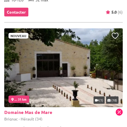
Contacter
5.0
(6)
NOUVEAU
... 31 km
(1)
(18)
Domaine Mas de Mare
Brignac - Hérault (34)