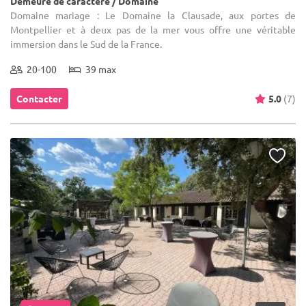
Demeure de caractère / Domaine
Domaine mariage : Le Domaine la Clausade, aux portes de
Montpellier et à deux pas de la mer vous offre une véritable
immersion dans le Sud de la France.
20-100
39 max
Contacter
5.0
(7)