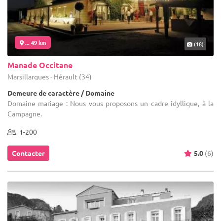
... 49 km
(18)
Manade Occitane
Marsillargues - Hérault (34)
Demeure de caractère / Domaine
Domaine mariage : Nous vous proposons un cadre idyllique, à la
Campagne.
1-200
Contacter
5.0
(6)