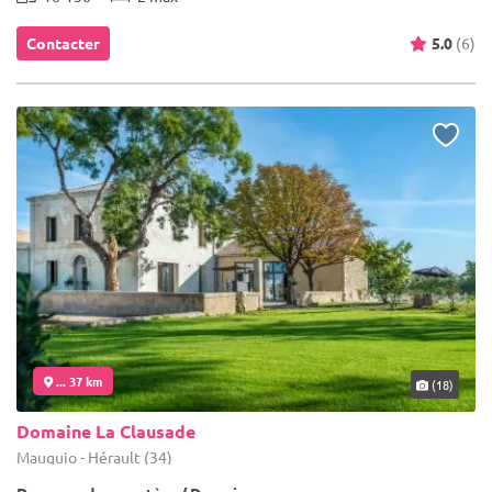
Contacter
5.0
(6)
... 37 km
(18)
Domaine La Clausade
Mauguio - Hérault (34)