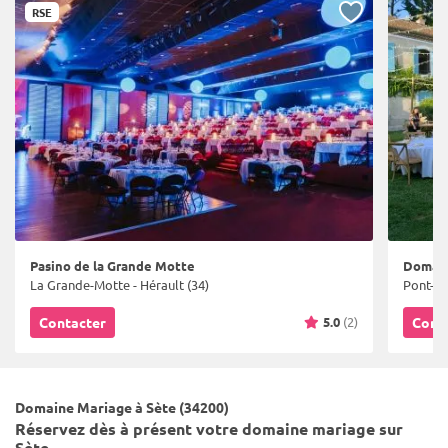
RSE
Pasino de la Grande Motte
Domain
La Grande-Motte - Hérault (34)
Pont-Sai
5.0
(2)
Contacter
Cont
Domaine Mariage à Sète (34200)
Réservez dès à présent votre domaine mariage sur
Sète