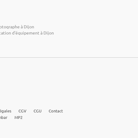
otographe à Dijon
cation d'équipement à Dijon
égales
CGV
CGU
Contact
nbar
MP2