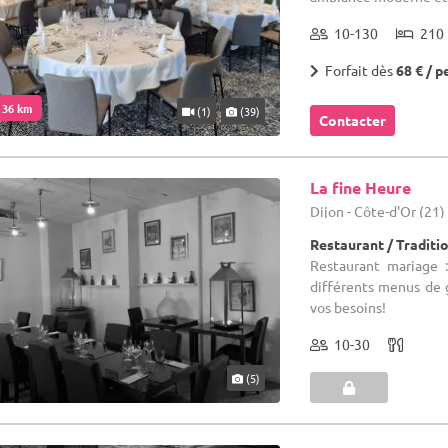
10-130
210 
Forfait dès
68 € / p
. 36 km
(1)
(39)
Contacter
La fine Heure
Dijon - Côte-d'Or (21)
Restaurant / Traditi
Restaurant mariage 
différents menus de 
vos besoins!
10-30
(5)