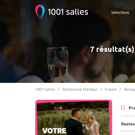
Sélections
7 résultat(s
1001 Salles
Restaurant Mariage
France
Bour
Pr
Restau