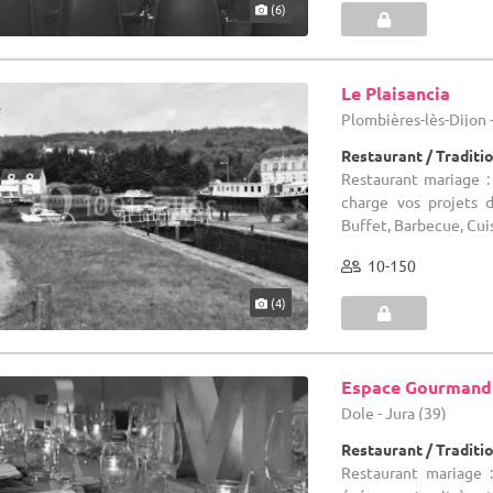
(6)
Le Plaisancia
Plombières-lès-Dijon 
Restaurant / Traditi
Restaurant mariage :
charge vos projets d
Buffet, Barbecue, Cui
10-150
(4)
Espace Gourmand 
Dole - Jura (39)
Restaurant / Traditi
Restaurant mariage :