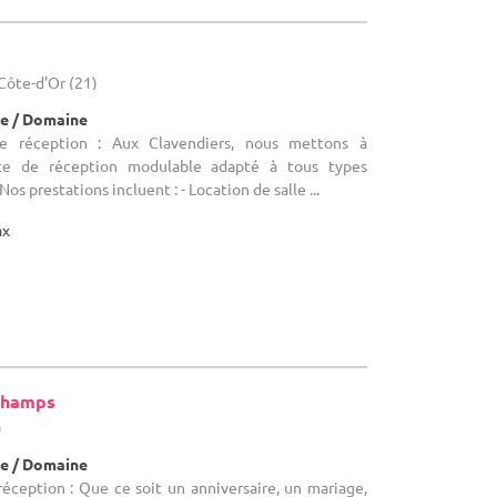
 Côte-d'Or (21)
e / Domaine
de réception : Aux Clavendiers, nous mettons à
ace de réception modulable adapté à tous types
os prestations incluent : - Location de salle ...
ax
Champs
)
e / Domaine
réception : Que ce soit un anniversaire, un mariage,