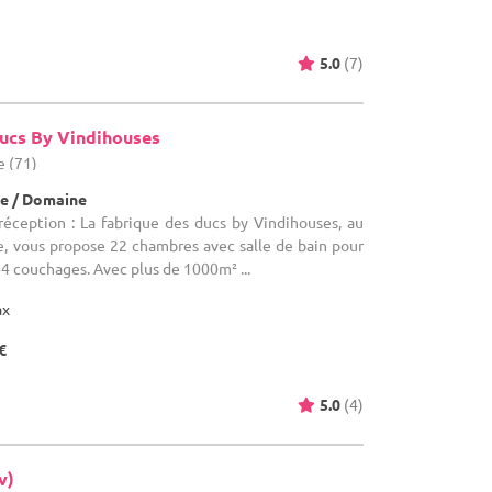
5.0
(7)
Ducs By Vindihouses
e (71)
e / Domaine
réception : La fabrique des ducs by Vindihouses, au
, vous propose 22 chambres avec salle de bain pour
 64 couchages. Avec plus de 1000m² ...
ax
€
5.0
(4)
v)