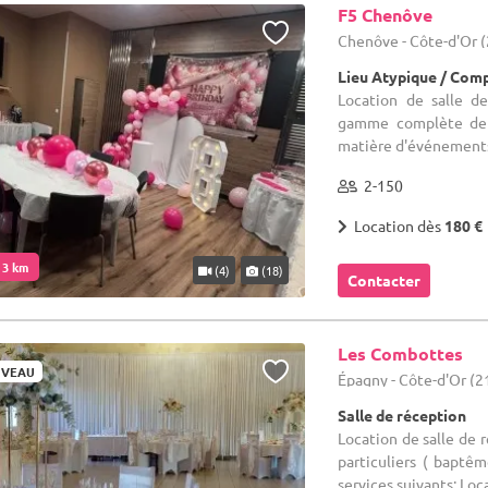
F5 Chenôve
Chenôve - Côte-d'Or (
Lieu Atypique / Comp
Location de salle d
gamme complète de p
matière d'événements e
2-150
Location dès
180 €
. 3 km
(4)
(18)
Contacter
Les Combottes
VEAU
Épagny - Côte-d'Or (2
Salle de réception
Location de salle de 
particuliers ( baptêm
services suivants: Loca