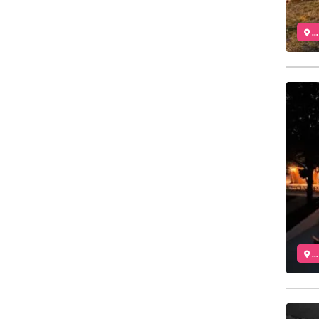
..
..