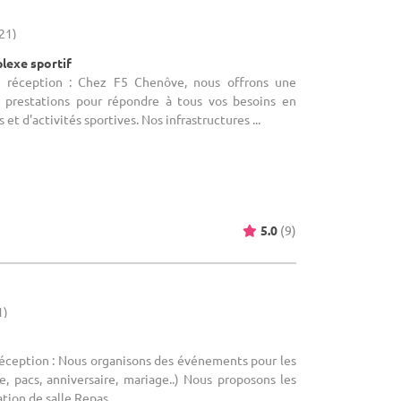
21)
lexe sportif
e réception : Chez F5 Chenôve, nous offrons une
restations pour répondre à tous vos besoins en
t d'activités sportives. Nos infrastructures ...
5.0
(9)
1)
réception : Nous organisons des événements pour les
e, pacs, anniversaire, mariage..) Nous proposons les
tion de salle Repas ...