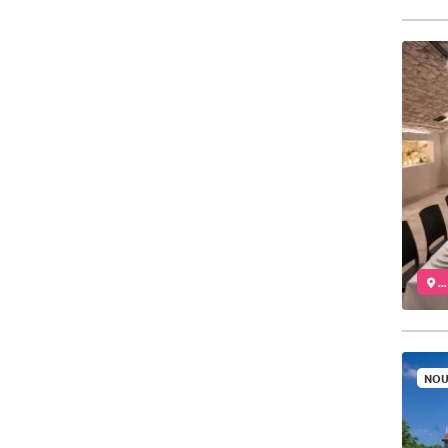
..
NOU