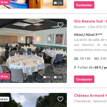
. 35 km
(14)
Contacter
Ibis Beaune Sud -
Beaune - Côte-d'Or (2
Hôtel / Hôtel 3***
Location de salle de 
vos besoins et év
restauration, nous vo
10-130
210 
Forfait dès
68 € / p
. 36 km
(1)
(39)
Contacter
Château Armand H
VEAU
Chaudenay - Saône-et-