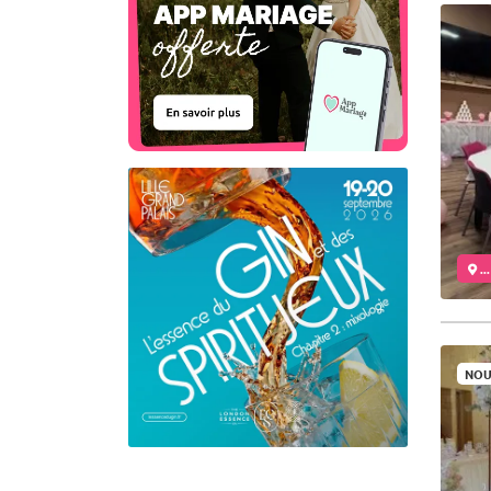
..
NOU