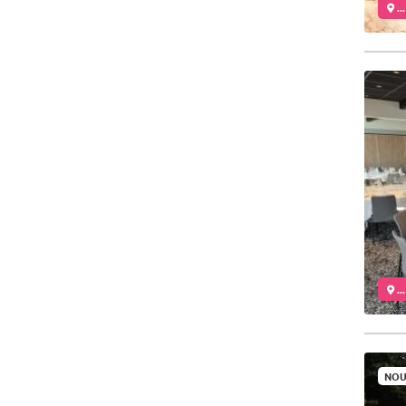
..
..
NOU