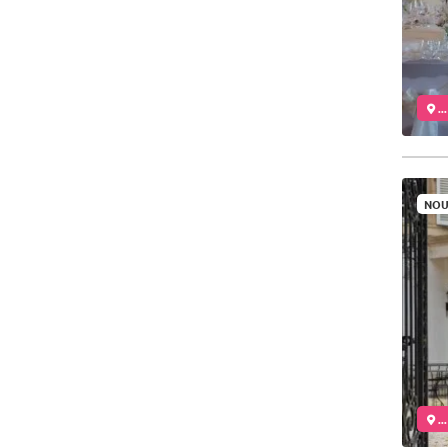
..
NOU
..