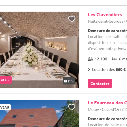
Les Clavendiers
Nuits-Saint-Georges -
Demeure de caractèr
Location de salle 
disposition un esp
d’événements privés. N
12-100
6 m
Location dès
660 €
. 20 km
(15)
Contacter
Le Fourneau des 
VEAU
Moloy - Côte-d'Or (21
Demeure de caractèr
Location de salle de 