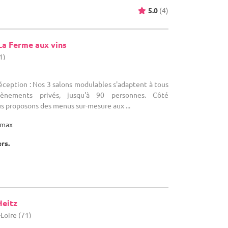
5.0
(4)
 La Ferme aux vins
1)
réception : Nos 3 salons modulables s'adaptent à tous
ènements privés, jusqu'à 90 personnes. Côté
us proposons des menus sur-mesure aux ...
max
ers.
eitz
Loire (71)