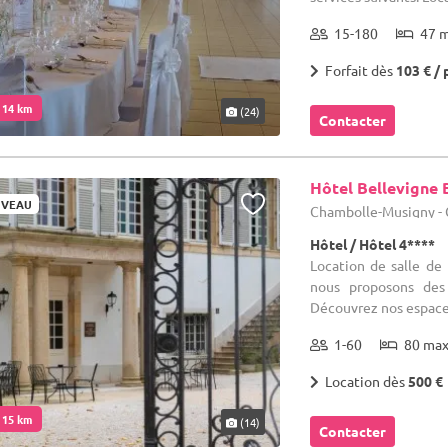
15-180
47 
Forfait dès
103 € / 
. 14 km
(24)
Contacter
Hôtel Bellevigne
VEAU
Chambolle-Musigny - 
Hôtel / Hôtel 4****
Location de salle de
nous proposons des 
Découvrez nos espaces
1-60
80 ma
Location dès
500 €
. 15 km
(14)
Contacter