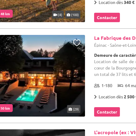
Location dès
340 €
. 48 km
(4)
(100)
Contacter
La Fabrique des 
Épinac - Saône-et-Loir
Demeure de caractèr
Location de salle de 
cœur de la Bourgogne
un total de 37 lits et
1-180
64 m
Location dès
2 500 
. 50 km
(29)
Contacter
L'acropole (ex : Vl