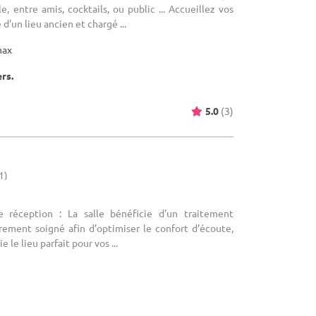
, entre amis, cocktails, ou public ... Accueillez vos
d'un lieu ancien et chargé ...
max
ers.
5.0
(3)
1)
e réception : La salle bénéficie d'un traitement
rement soigné afin d’optimiser le confort d’écoute,
e le lieu parfait pour vos ...