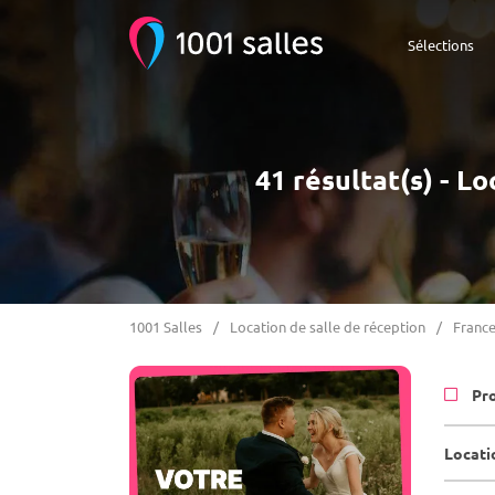
Sélections
41 résultat(s) - L
1001 Salles
Location de salle de réception
Franc
Pr
Locatio