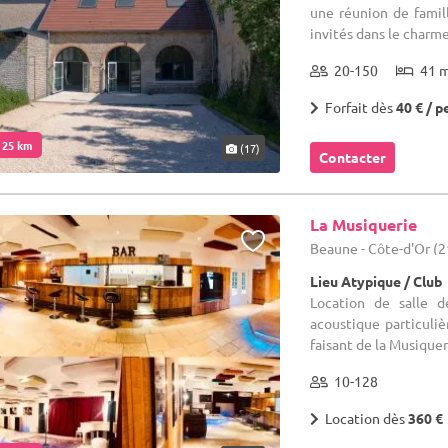
une réunion de famille
invités dans le charme 
20-150
41 
Forfait dès
40 € / p
. 25 km
(17)
Contacter
La Musiquerie
Beaune - Côte-d'Or (2
Lieu Atypique / Club
Location de salle d
acoustique particuliè
faisant de la Musiqueri
10-128
Location dès
360 €