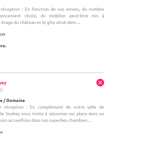
 réception : En fonction de vos envies, du nombre
agencement choisi, du mobilier peut-être mis à
 étage du château et le gîte situé dans ...
max
ers.
hey
1)
e / Domaine
de réception : En complément de notre salle de
de Souhey vous invite à séjourner sur place dans un
vous accueillons dans nos superbes chambres ...
ax