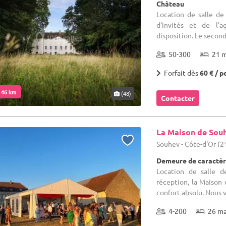
Château
Location de salle de
d'invités et de l'
disposition. Le second
50-300
21 
Forfait dès
60 € / p
. 46 km
(48)
Contacter
La Maison de Sou
Souhey - Côte-d'Or (2
Demeure de caractèr
Location de salle 
réception, la Maison 
confort absolu. Nous 
4-200
26 m