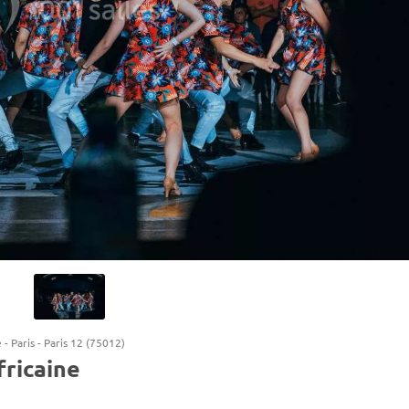
e
-
Paris
-
Paris 12 (75012)
fricaine