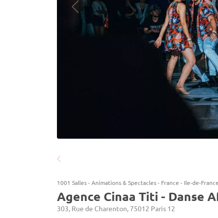
1001 Salles
-
Animations & Spectacles
-
France
-
Ile-de-Franc
Agence Cinaa Titi - Danse A
303, Rue de Charenton, 75012 Paris 12