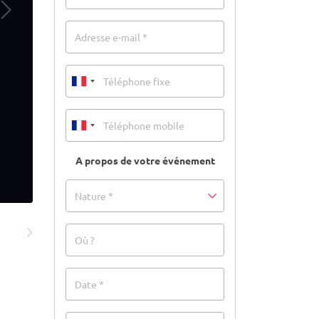
Adresse e-mail *
A propos de votre événement
Nature *
Où ?
Date *