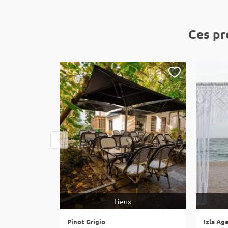
Ces pr
Lieux
Pinot Grigio
Izla Ag