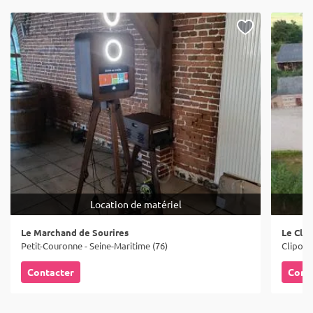
Location de matériel
Le Marchand de Sourires
Le Clo
Petit-Couronne - Seine-Maritime (76)
Cliponvi
Contacter
Cont