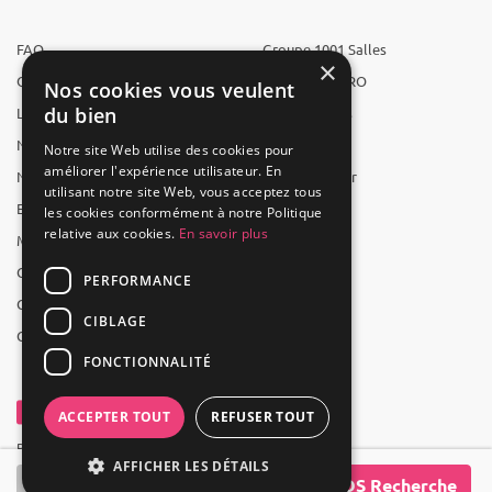
FAQ
Groupe 1001 Salles
×
Qui sommes-nous ?
1001 Salles PRO
Nos cookies vous veulent
du bien
L'équipe
1001 Traiteurs
Nous recrutons
1001 Artistes
Notre site Web utilise des cookies pour
améliorer l'expérience utilisateur. En
Nos partenaires
Reserverunbar
utilisant notre site Web, vous acceptez tous
Espace presse
MP2
les cookies conformément à notre Politique
relative aux cookies.
En savoir plus
Mentions légales
CGV
PERFORMANCE
CGU
CIBLAGE
Contact
FONCTIONNALITÉ
ACCEPTER TOUT
REFUSER TOUT
Powered by Groupe 1001Salles
AFFICHER LES DÉTAILS
SOS Recherche