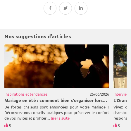
Nos suggestions d’articles
Inspirations et tendances
25/06/2026
Interview
Mariage en été : comment bien s'organiser lorsque les températures grimpent ?
De fortes chaleurs sont annoncées pour votre mariage ?
Vivez de
Découvrez nos conseils pratiques pour préserver le confort
chambres
de vos invités et profiter ...
lire la suite
responsab
0
0