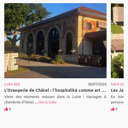
Loire (42)
30/07/2026
Isère (38)
L'Orangerie de Châtel : l'hospitalité comme art de vivre au cœur de la Loire
Vivez des moments uniques dans la Loire ! Mariages &
En Isère,
chambres d'hôtes ...
lire la suite
personnes 
0
0