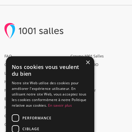
FAQ
Groupe 1001 Salles
×
Qui sommes-nous ?
1001 Salles PRO
Nos cookies vous veulent
du bien
L'équipe
1001 Traiteurs
Nous recrutons
1001 Artistes
Notre site Web utilise des cookies pour
améliorer l'expérience utilisateur. En
Nos partenaires
Reserverunbar
utilisant notre site Web, vous acceptez tous
Espace presse
MP2
les cookies conformément à notre Politique
relative aux cookies.
En savoir plus
Mentions légales
CGV
PERFORMANCE
CGU
CIBLAGE